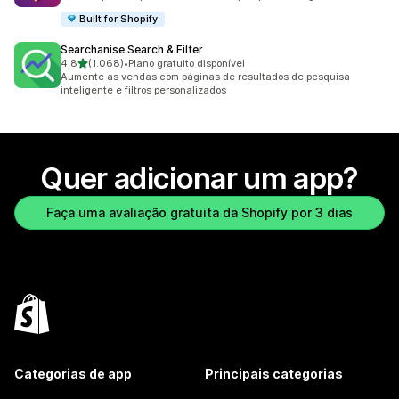
Built for Shopify
Searchanise Search & Filter
de 5 estrelas
4,8
(1.068)
•
Plano gratuito disponível
1068 avaliações ao todo
Aumente as vendas com páginas de resultados de pesquisa
inteligente e filtros personalizados
Quer adicionar um app?
Faça uma avaliação gratuita da Shopify por 3 dias
Categorias de app
Principais categorias