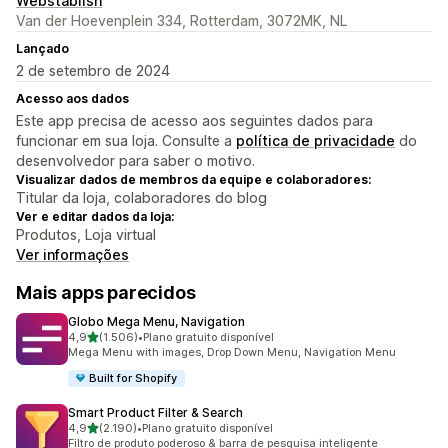
Webstablish
Van der Hoevenplein 334, Rotterdam, 3072MK, NL
Lançado
2 de setembro de 2024
Acesso aos dados
Este app precisa de acesso aos seguintes dados para
funcionar em sua loja. Consulte a
política de privacidade
do
desenvolvedor para saber o motivo.
Visualizar dados de membros da equipe e colaboradores:
Titular da loja, colaboradores do blog
Ver e editar dados da loja:
Produtos, Loja virtual
Ver informações
Mais apps parecidos
Globo Mega Menu, Navigation
de 5 estrelas
4,9
(1.506)
•
Plano gratuito disponível
1506 avaliações ao todo
Mega Menu with images, Drop Down Menu, Navigation Menu
Built for Shopify
Smart Product Filter & Search
de 5 estrelas
4,9
(2.190)
•
Plano gratuito disponível
2190 avaliações ao todo
Filtro de produto poderoso & barra de pesquisa inteligente