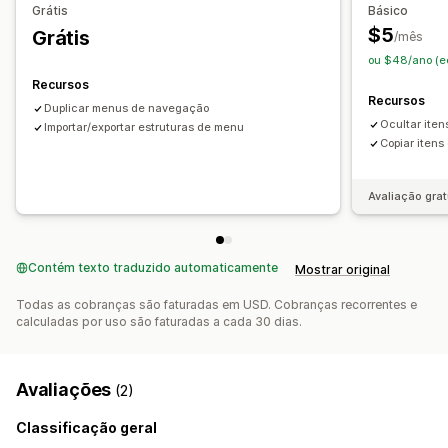
Grátis
Básico
$5
Grátis
/mês
ou $48/ano (e
Recursos
Recursos
Duplicar menus de navegação
Ocultar ite
Importar/exportar estruturas de menu
Copiar iten
Avaliação grat
Contém texto traduzido automaticamente
Mostrar original
Todas as cobranças são faturadas em USD. Cobranças recorrentes e
calculadas por uso são faturadas a cada 30 dias.
Avaliações
(2)
Classificação geral