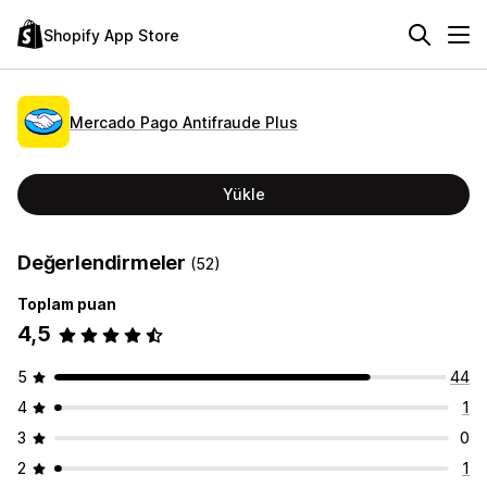
Shopify App Store
Mercado Pago Antifraude Plus
Yükle
Değerlendirmeler
(52)
Toplam puan
4,5
5
44
4
1
3
0
2
1