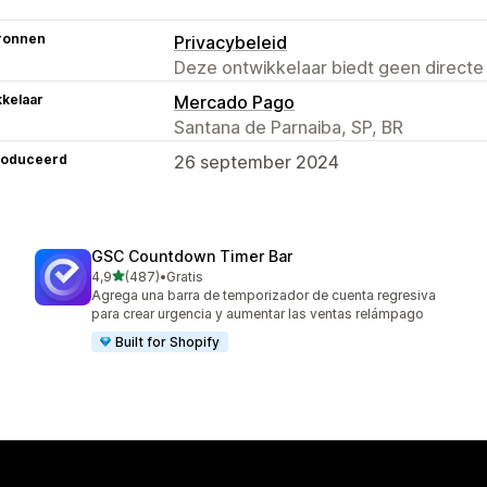
ronnen
Privacybeleid
Deze ontwikkelaar biedt geen directe
kelaar
Mercado Pago
Santana de Parnaiba, SP, BR
roduceerd
26 september 2024
GSC Countdown Timer Bar
van 5 sterren
4,9
(487)
•
Gratis
487 recensies in totaal
Agrega una barra de temporizador de cuenta regresiva
para crear urgencia y aumentar las ventas relámpago
Built for Shopify