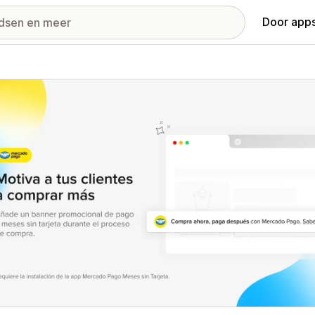
Door apps
ij met uitgelichte afbeeldingen