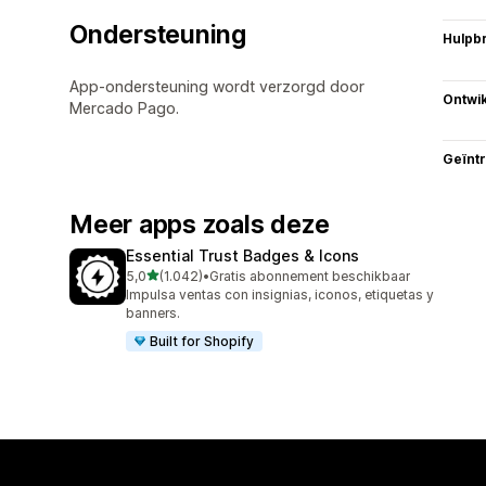
Ondersteuning
Hulpb
App-ondersteuning wordt verzorgd door
Ontwik
Mercado Pago.
Geïnt
Meer apps zoals deze
Essential Trust Badges & Icons
van 5 sterren
5,0
(1.042)
•
Gratis abonnement beschikbaar
1042 recensies in totaal
Impulsa ventas con insignias, iconos, etiquetas y
banners.
Built for Shopify