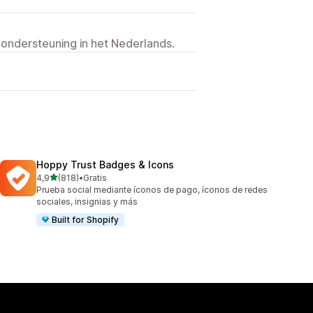
 ondersteuning in het Nederlands.
Hoppy Trust Badges & Icons
van 5 sterren
4,9
(818)
•
Gratis
818 recensies in totaal
Prueba social mediante íconos de pago, íconos de redes
sociales, insignias y más
Built for Shopify