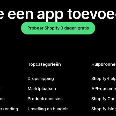
je een app toevo
Probeer Shopify 3 dagen gratis
Topcategorieën
Hulpbronne
Dropshipping
Shopify-hel
n
Marktplaatsen
API-docume
pen
Productrecensies
Shopify Co
erzending
Upselling en bundels
Shopify-blo