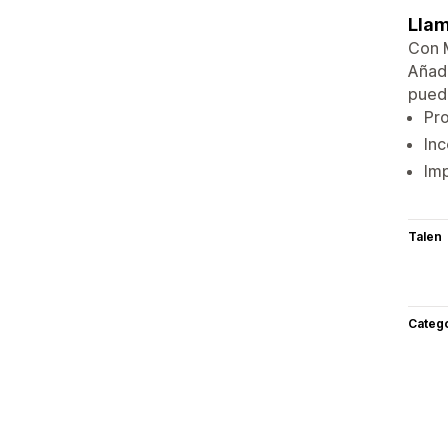
Llam
Con M
Añade
pued
Pro
Inc
Imp
Talen
Categ