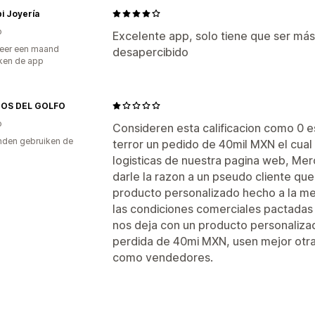
i Joyería
Bannerpositie
Achtergronden
Kleur 
o
Excelente app, solo tiene que ser má
eer een maand
desapercibido
ken de app
OS DEL GOLFO
o
Consideren esta calificacion como 0 est
den gebruiken de
terror un pedido de 40mil MXN el cual
logisticas de nuestra pagina web, Me
darle la razon a un pseudo cliente qu
producto personalizado hecho a la me
las condiciones comerciales pactadas 
nos deja con un producto personaliza
perdida de 40mi MXN, usen mejor otr
como vendedores.