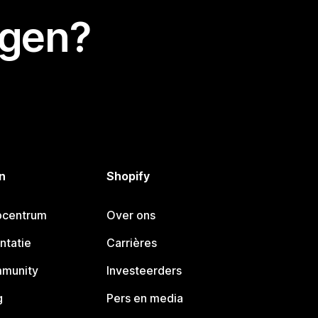
egen?
n
Shopify
pcentrum
Over ons
ntatie
Carrières
mmunity
Investeerders
g
Pers en media