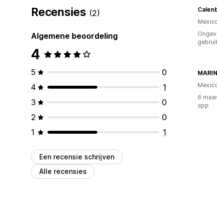
Recensies
Calenb
(2)
Mexic
Ongev
Algemene beoordeling
gebrui
4
5
0
MARIN
Mexic
4
1
6 maan
3
0
app
2
0
1
1
Een recensie schrijven
Alle recensies