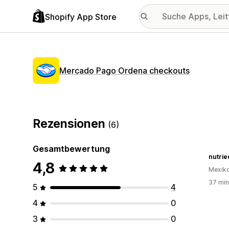
Shopify App Store
Mercado Pago Ordena checkouts
Rezensionen
(6)
Gesamtbewertung
nutrie
4,8
Mexik
37 min
5
4
4
0
3
0