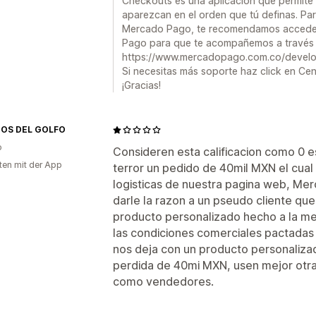
Checkouts es una aplicación que permite
aparezcan en el orden que tú definas. Par
Mercado Pago, te recomendamos acceder
Pago para que te acompañemos a través d
https://www.mercadopago.com.co/develo
Si necesitas más soporte haz click en Cen
¡Gracias!
OS DEL GOLFO
o
Consideren esta calificacion como 0 est
ten mit der App
terror un pedido de 40mil MXN el cual
logisticas de nuestra pagina web, Me
darle la razon a un pseudo cliente qu
producto personalizado hecho a la me
las condiciones comerciales pactadas 
nos deja con un producto personaliza
perdida de 40mi MXN, usen mejor otr
como vendedores.