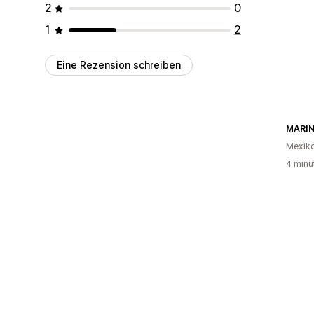
2
0
1
2
Eine Rezension schreiben
MARIN
Mexik
4 minu