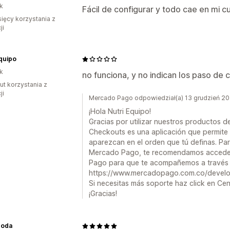
k
Fácil de configurar y todo cae en mi 
sięcy korzystania z
ji
quipo
k
no funciona, y no indican los paso de
ut korzystania z
ji
Mercado Pago odpowiedział(a) 13 grudzień 2
¡Hola Nutri Equipo!
Gracias por utilizar nuestros producto
Checkouts es una aplicación que permite
aparezcan en el orden que tú definas. Par
Mercado Pago, te recomendamos acceder
Pago para que te acompañemos a través d
https://www.mercadopago.com.co/develo
Si necesitas más soporte haz click en Cen
¡Gracias!
Moda