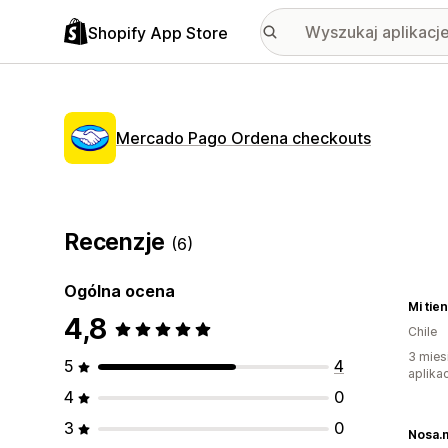
Shopify App Store
Mercado Pago Ordena checkouts
Recenzje
(6)
Ogólna ocena
Mi tie
4,8
Chile
3 mies
5
4
aplikac
4
0
3
0
Nosa.