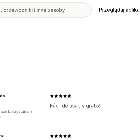
Przeglądaj aplika
nda
Fácil de usar, y gratis!!
iące korzystania z
ji
mx