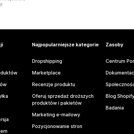
ji
ji
Najpopularniejsze kategorie
Zasoby
Dropshipping
Centrum Po
oduktów
Marketplace
Dokumentac
tów
Recenzje produktu
Społeczność
yłka
Oferuj sprzedaż droższych
Blog Shopif
produktów i pakietów
Badania
Marketing e-mailowy
rsja
Pozycjonowanie stron
pem