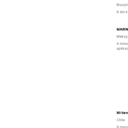
Brazyl
6 dni k
MARIN
Meksy
4 minu
aplikac
Mi tie
Chile
9 minu