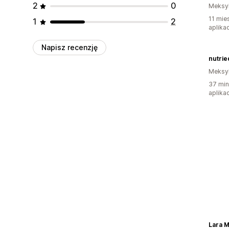
2
0
Meksy
11 mie
1
2
aplikac
Napisz recenzję
nutrie
Meksy
37 min
aplikac
Lara 