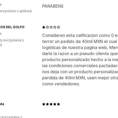
ia
PARABENS
orzystania z aplikacji
OS DEL GOLFO
k
Consideren esta calificacion como 0 est
ty korzystania z
terror un pedido de 40mil MXN el cual
ji
logisticas de nuestra pagina web, Me
darle la razon a un pseudo cliente qu
producto personalizado hecho a la me
las condiciones comerciales pactadas 
nos deja con un producto personaliza
perdida de 40mi MXN, usen mejor otr
como vendedores.
nda
t korzystania z