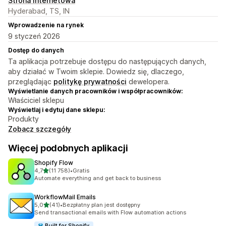
Strona internetowa
Hyderabad, TS, IN
Wprowadzenie na rynek
9 styczeń 2026
Dostęp do danych
Ta aplikacja potrzebuje dostępu do następujących danych,
aby działać w Twoim sklepie. Dowiedz się, dlaczego,
przeglądając
politykę prywatności
dewelopera.
Wyświetlanie danych pracowników i współpracowników:
Właściciel sklepu
Wyświetlaj i edytuj dane sklepu:
Produkty
Zobacz szczegóły
Więcej podobnych aplikacji
Shopify Flow
na 5 gwiazdek
4,7
(11 758)
•
Gratis
Łączna liczba recenzji: 11758
Automate everything and get back to business
WorkflowMail Emails
na 5 gwiazdek
5,0
(41)
•
Bezpłatny plan jest dostępny
Łączna liczba recenzji: 41
Send transactional emails with Flow automation actions
Built for Shopify