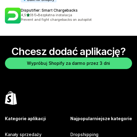
Disputifier: Smart Chargebacks
na 5 gwiazdek
4,5
(81)
•
Bezpłatna instalacja
Łączna liczba recenzji: 81
Prevent and fight chargebacks on autopilot
Chcesz dodać aplikację?
Wypróbuj Shopify za darmo przez 3 dni
Kategorie aplikacji
Najpopularniejsze kategorie
Kanały sprzedaży
Dropshipping