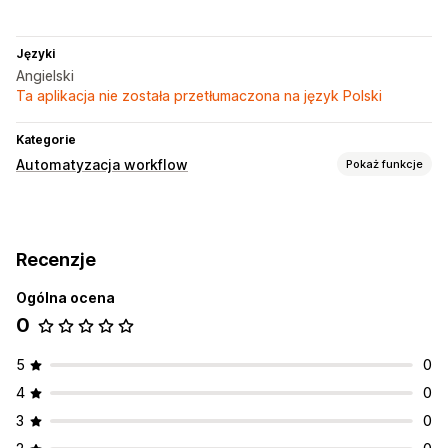
Języki
Angielski
Ta aplikacja nie została przetłumaczona na język Polski
Kategorie
Automatyzacja workflow
Pokaż funkcje
Zadania automatyzacji
Tagi produktu
Recenzje
Dostosowanie
Ogólna ocena
Logika warunkowa
Automatyczna synchronizacja danych
0
Zaplanowane zadania
Niestandardowe przepływy pracy
5
0
4
0
3
0