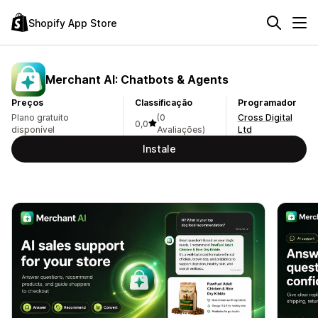
Shopify App Store
Merchant AI: Chatbots & Agents
Preços
Classificação
Programador
Plano gratuito
(0
Cross Digital
0,0
disponível
Avaliações)
Ltd
Instale