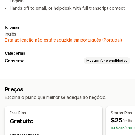
English
Hands off to email, or helpdesk with full transcript context
Idiomas
inglês
Esta aplicação não está traduzida em português (Portugal)
Categorias
Conversa
Mostrar funcionalidades
Mensagens em tempo real
Bots de conversação com IA
Carregamento de ficheiros
Preços
Rastreio do comportamento
Análise de dados de agentes
Escolha o plano que melhor se adequa ao negócio.
Informações sobre os clientes
Respostas automatizadas
Free Plan
Starter Plan
Recuperação de carrinho
FAQ
Saudações
$25
Gratuito
/ mês
Recomendações de produtos
Respostas rápidas
ou $255/ano e
Atualizações de encomendas
Venda cruzada