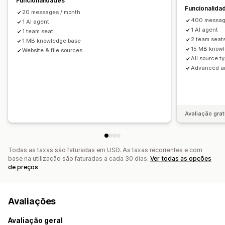
Funcionalidades
Funcionalida
Venda superior
20 messages / month
400 messag
1 AI agent
Personalização
1 AI agent
1 team seat
2 team seat
Janela de conversa
1 MB knowledge base
Mensagens de boas-vindas
15 MB know
Website & file sources
Botões de conversa
Fluxos de conversa
Avatar de agente
All source t
Advanced an
Avaliação grat
Todas as taxas são faturadas em USD. As taxas recorrentes e com
base na utilização são faturadas a cada 30 dias.
Ver todas as opções
de preços
Avaliações
Avaliação geral