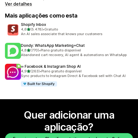
Ver detalhes
Mais aplicações como esta
Shopify Inbox
de 5 estrelas
4,6
(5.478)
•
Gratuito
5478 total de avaliações
An AI sales associate that knows your customers
Dondy: WhatsApp Marketing+Chat
de 5 estrelas
4,8
(770)
•
Plano gratuito disponível
770 total de avaliações
Abandoned cart recovery, AI agent & automations on WhatsApp
∞ Facebook & Instagram Shop AI
de 5 estrelas
4,9
(263)
•
Plano gratuito disponível
263 total de avaliações
Sync products to Instagram Direct & Facebook sell with Chat AI
Built for Shopify
Quer adicionar uma
aplicação?