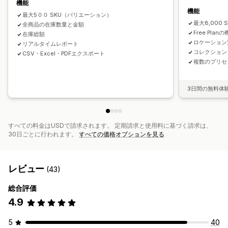
機能
機能
最大5００ SKU（バリエーション）
最大8,000 
全商品の在庫数量と金額
Free Plan
在庫総額
ロケーション
リアルタイムレポート
コレクション
CSV・Excel・PDFエクスポート
複数のプリセ
3日間の無料体
すべての料金はUSDで請求されます。 定期請求と使用料に基づく請求は、
30日ごとに行われます。
すべての価格オプションを見る
レビュー
(43)
総合評価
4.9
5
40