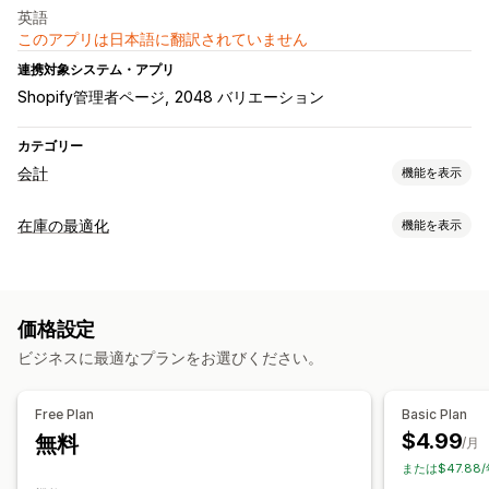
英語
このアプリは日本語に翻訳されていません
連携対象システム・アプリ
Shopify管理者ページ
2048 バリエーション
カテゴリー
会計
機能を表示
財務レポート
在庫の最適化
機能を表示
売上原価の追跡
在庫管理
財務運営
在庫追跡
在庫の同期
複数ロケーション
リアルタイム更新
マルチチャネル
価格設定
SKU
インポートとエクスポート
マルチチャネル
ビジネスに最適なプランをお選びください。
自動データ同期
通知と分析
在庫と商品
リアルタイム在庫同期
価格設定
カスタムレポート
インサイト
分析
Free Plan
Basic Plan
$4.99
無料
/月
または$47.88