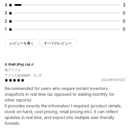
4
3
3
0
2
0
1
0
レビューを書く
すべてのレビュー
G Shift (Pty) Ltd
南アフリカ
アプリの使用期間：2ヶ月
2024年9月12日
Recommended for users who require instant inventory
snapshots in real time (as opposed to waiting monthly for
other reports).
It provides exactly the information I required (product details,
stock on hand, cost pricing, retail pricing etc). It can reflect
updates in real time, and export into multiple user-friendly
formats.