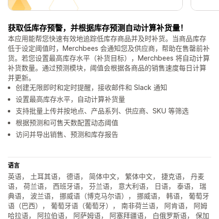
获取低库存预警，并根据库存预测自动计算补货量！
本应用能帮您快速有效地追踪低库存商品并及时补货。当商品库存
低于设定阈值时，Merchbees 会通知您及供应商，帮助在售罄前补
货。若您设置最高库存水平（补货目标），Merchbees 将自动计算
补货数量。通过预测模块，阈值会根据各商品的销售速度每日计算
并更新。
创建无限即时和定时提醒，接收邮件和 Slack 通知
设置最高库存水平，自动计算补货量
支持批量上传并按地点、产品系列、供应商、SKU 等筛选
根据预测和可售天数配置动态阈值
访问并导出销售、预测和库存报告
语言
英语， 土耳其语， 德语， 简体中文， 繁体中文， 捷克语， 丹麦
语， 荷兰语， 西班牙语， 芬兰语， 意大利语， 日语， 泰语， 瑞
典语， 波兰语， 挪威语（博克马尔语）， 挪威语， 韩语， 葡萄牙
语（巴西）， 葡萄牙语（葡萄牙）， 南非荷兰语， 阿肯语， 阿姆
哈拉语， 阿拉伯语， 阿萨姆语， 阿塞拜疆语， 白俄罗斯语， 保加