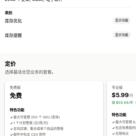
类别
库存优化
显示功能
库存管理
库存提醒
显示功能
库存跟踪
库存同步
条码
预测
多地点
实时更新
SKU
通知
库存补货
导入和导出
库存规划
多渠道
自动提醒
手动提醒
批量发送
库存不足
多语言
电子邮件
缺货
通知和分析
定价
自定义提醒
重新入库通知
补货提醒
库存不足提醒
缺货通知
门槛提醒
选择最适合您业务的套餐。
自定义
自定义报告
洞察
电子邮件通知
分析
提醒设置
通知模板
免费版
专业版
$5.99
免费
分析和报告
/月
或 $59.88/年
客户需求
库存报告
绩效报告
销售预测
库存跟踪
特色功能
特色功能
最大可管理 250 个 SKU (变体)
最大可管理 8,
1 个计划警报 (日/周/月)
包含免费版的
定向店铺、集合或单个商品的警报
无限地点
邮件中包含 CSV 附件