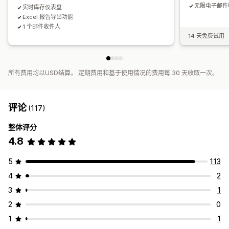
无限电子邮件
实时库存仪表盘
Excel 报告导出功能
1 个邮件收件人
14 天免费试用
所有费用均以USD结算。 定期费用和基于使用情况的费用每 30 天收取一次。
评论
(117)
整体评分
4.8
5
113
4
2
3
1
2
0
1
1