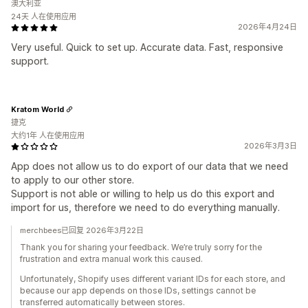
澳大利亚
24天 人在使用应用
2026年4月24日
Very useful. Quick to set up. Accurate data. Fast, responsive
support.
Kratom World
捷克
大约1年 人在使用应用
2026年3月3日
App does not allow us to do export of our data that we need
to apply to our other store.
Support is not able or willing to help us do this export and
import for us, therefore we need to do everything manually.
merchbees已回复 2026年3月22日
Thank you for sharing your feedback. We’re truly sorry for the
frustration and extra manual work this caused.
Unfortunately, Shopify uses different variant IDs for each store, and
because our app depends on those IDs, settings cannot be
transferred automatically between stores.