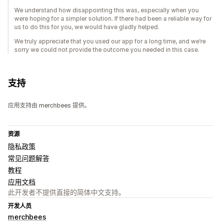
We understand how disappointing this was, especially when you
were hoping for a simpler solution. If there had been a reliable way for
us to do this for you, we would have gladly helped.
We truly appreciate that you used our app for a long time, and we’re
sorry we could not provide the outcome you needed in this case.
支持
应用支持由 merchbees 提供。
资源
隐私政策
常见问题解答
教程
应用文档
此开发者不提供直接的简体中文支持。
开发人员
merchbees