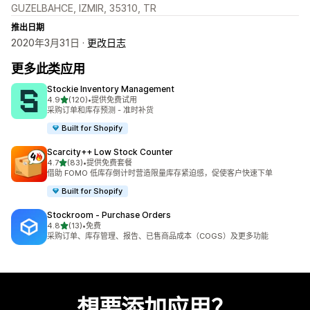
GUZELBAHCE, IZMIR, 35310, TR
推出日期
2020年3月31日 ·
更改日志
更多此类应用
Stockie Inventory Management
星（满分 5 星）
4.9
(120)
•
提供免费试用
总共 120 条评论
采购订单和库存预测 - 准时补货
Built for Shopify
Scarcity++ Low Stock Counter
星（满分 5 星）
4.7
(83)
•
提供免费套餐
总共 83 条评论
借助 FOMO 低库存倒计时营造限量库存紧迫感，促使客户快速下单
Built for Shopify
Stockroom ‑ Purchase Orders
星（满分 5 星）
4.8
(13)
•
免费
总共 13 条评论
采购订单、库存管理、报告、已售商品成本（COGS）及更多功能
想要添加应用？