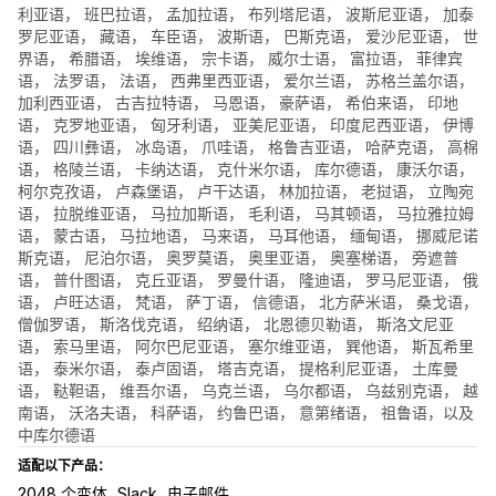
利亚语， 班巴拉语， 孟加拉语， 布列塔尼语， 波斯尼亚语， 加泰
罗尼亚语， 藏语， 车臣语， 波斯语， 巴斯克语， 爱沙尼亚语， 世
界语， 希腊语， 埃维语， 宗卡语， 威尔士语， 富拉语， 菲律宾
语， 法罗语， 法语， 西弗里西亚语， 爱尔兰语， 苏格兰盖尔语，
加利西亚语， 古吉拉特语， 马恩语， 豪萨语， 希伯来语， 印地
语， 克罗地亚语， 匈牙利语， 亚美尼亚语， 印度尼西亚语， 伊博
语， 四川彝语， 冰岛语， 爪哇语， 格鲁吉亚语， 哈萨克语， 高棉
语， 格陵兰语， 卡纳达语， 克什米尔语， 库尔德语， 康沃尔语，
柯尔克孜语， 卢森堡语， 卢干达语， 林加拉语， 老挝语， 立陶宛
语， 拉脱维亚语， 马拉加斯语， 毛利语， 马其顿语， 马拉雅拉姆
语， 蒙古语， 马拉地语， 马来语， 马耳他语， 缅甸语， 挪威尼诺
斯克语， 尼泊尔语， 奥罗莫语， 奥里亚语， 奥塞梯语， 旁遮普
语， 普什图语， 克丘亚语， 罗曼什语， 隆迪语， 罗马尼亚语， 俄
语， 卢旺达语， 梵语， 萨丁语， 信德语， 北方萨米语， 桑戈语，
僧伽罗语， 斯洛伐克语， 绍纳语， 北恩德贝勒语， 斯洛文尼亚
语， 索马里语， 阿尔巴尼亚语， 塞尔维亚语， 巽他语， 斯瓦希里
语， 泰米尔语， 泰卢固语， 塔吉克语， 提格利尼亚语， 土库曼
语， 鞑靼语， 维吾尔语， 乌克兰语， 乌尔都语， 乌兹别克语， 越
南语， 沃洛夫语， 科萨语， 约鲁巴语， 意第绪语， 祖鲁语，以及
中库尔德语
适配以下产品：
2048 个变体
Slack
电子邮件