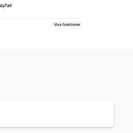
ayfair
Visa funktioner
gar
SEO-titlar
Alternativtext
Bilder
iebeskrivningar
mprimering
Instruktionsmallar
g
Massredigering
ateringar
ng