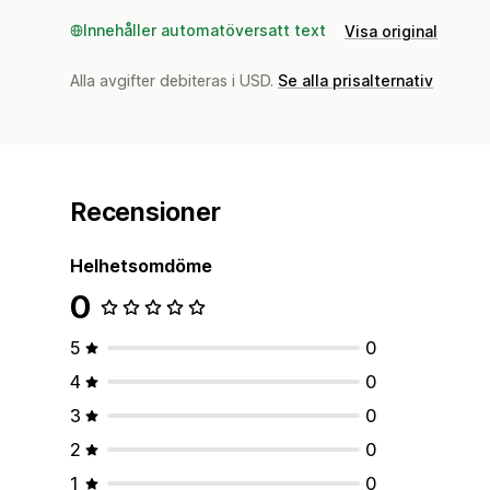
Innehåller automatöversatt text
Visa original
Alla avgifter debiteras i USD.
Se alla prisalternativ
Recensioner
Helhetsomdöme
0
5
0
4
0
3
0
2
0
1
0