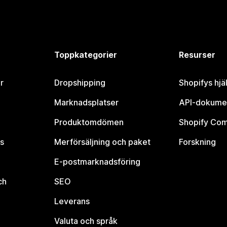
Toppkategorier
Resurser
r
Dropshipping
Shopifys hjä
Marknadsplatser
API-dokume
Produktomdömen
Shopify Co
s
Merförsäljning och paket
Forskning
E-postmarknadsföring
ch
SEO
Leverans
Valuta och språk