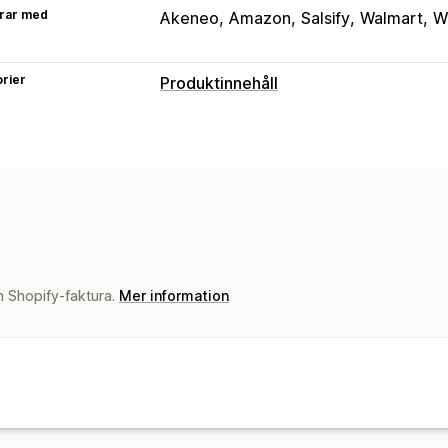
rar med
Akeneo
Amazon
Salsify
Walmart
W
rier
Produktinnehåll
Innehållstyper
Beskrivningar
Titlar
SEO-beskrivnin
Videor
Taggar
Varianter
Produktser
Vanliga frågor (FAQ)
Skapande av innehåll
AI-generering
Bildredigering
Bildko
n Shopify-faktura.
Mer information
Ton och stil
Flera språk
Översättnin
Import och export
Automatiska uppd
SEO
Automatisk optimering
URL-optimeri