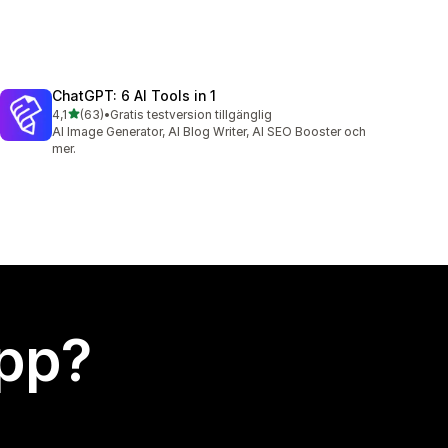
ChatGPT: 6 AI Tools in 1
av 5 stjärnor
4,1
(63)
•
Gratis testversion tillgänglig
63 recensioner totalt
AI Image Generator, AI Blog Writer, AI SEO Booster och
mer.
app?