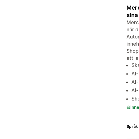
Merc
sina
Merch
när d
Autom
inneh
Shopi
att l
Sk
AI-
AI-
AI-
Sho
Inn
Språk