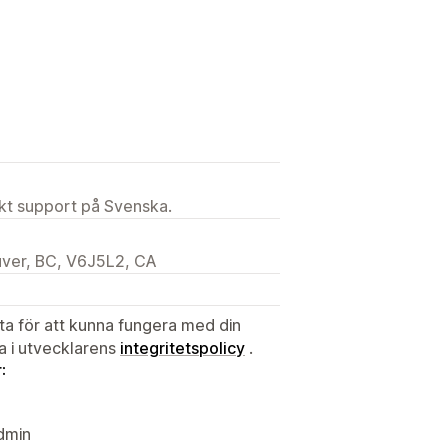
ekt support på Svenska.
uver, BC, V6J5L2, CA
ata för att kunna fungera med din
ta i utvecklarens
integritetspolicy
.
:
dmin