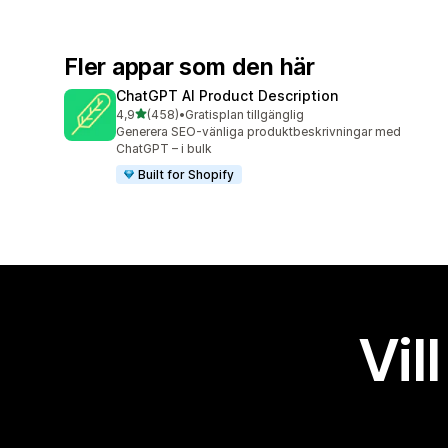
Fler appar som den här
ChatGPT AI Product Description
av 5 stjärnor
4,9
(458)
•
Gratisplan tillgänglig
458 recensioner totalt
Generera SEO-vänliga produktbeskrivningar med
ChatGPT – i bulk
Built for Shopify
Vil