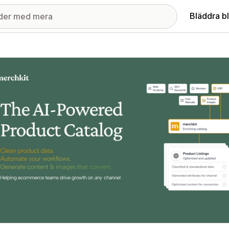
Bläddra b
ri med utvalda bilder