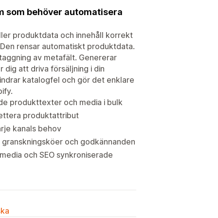
am som behöver automatisera
ler produktdata och innehåll korrekt
. Den rensar automatiskt produktdata.
taggning av metafält. Genererar
 dig att driva försäljning i din
indrar katalogfel och gör det enklare
ify.
e produkttexter och media i bulk
ttera produktattribut
arje kanals behov
ar, granskningsköer och godkännanden
, media och SEO synkroniserade
ska