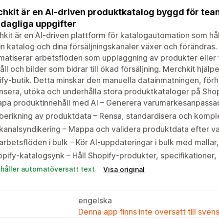
hkit är en AI-driven produktkatalog byggd för te
 dagliga uppgifter
kit är en AI-driven plattform för katalogautomation som hål
in katalog och dina försäljningskanaler växer och förändras
atiserar arbetsflöden som uppläggning av produkter eller 
åll och bilder som bidrar till ökad försäljning. Merchkit hjälper
fy-butik. Detta minskar den manuella datainmatningen, förh
ansera, utöka och underhålla stora produktkataloger på Shop
apa produktinnehåll med AI – Generera varumärkesanpassad
berikning av produktdata – Rensa, standardisera och komple
kanalsyndikering – Mappa och validera produktdata efter v
arbetsflöden i bulk – Kör AI-uppdateringar i bulk med mall
pify-katalogsynk – Håll Shopify-produkter, specifikationer
ehåller automatöversatt text
Visa original
engelska
Denna app finns inte översatt till sven