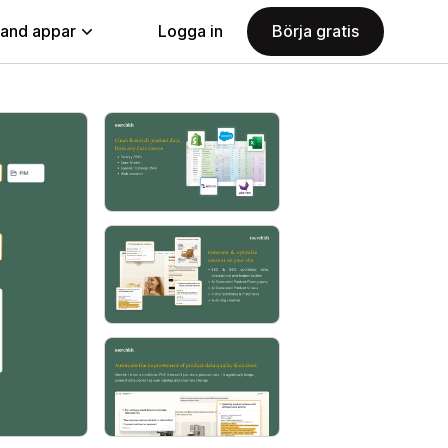
land appar
Logga in
Börja gratis