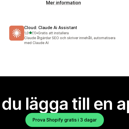
Mer information
Cloud: Claude Ai Assistant
av 5 stjärnor
1,0
(1)
•
Gratis att installera
1 recensioner totalt
Claude åtgärdar SEO och skriver innehåll, automatisera
med Claude AI
l du lägga till en 
Prova Shopify gratis i 3 dagar