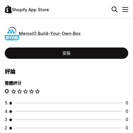
Shopify App Store
MeroxIO Build‑Your‑Own‑Box
安裝
評論
整體評分
0
5
0
4
0
3
0
2
0