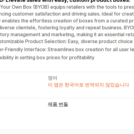
 Your Own Box (BYOB) equips retailers with the tools to pr
cing customer satisfaction and driving sales. Ideal for cre
enables the effortless creation of boxes from a curated p
diverse clientele, fostering loyalty and repeat business. BYOB
tory management and marketing, making it an essential retai
tomizable Product Selection: Easy, diverse product choice 
r-Friendly Interface: Streamlines box creation for all user le
xibility in setting box prices for profitability
영어
이 앱은 한국어로 번역되지 않았습니다
제품 번들
번들 유형
믹스앤매치 번들
상자 만들기
사용자 지