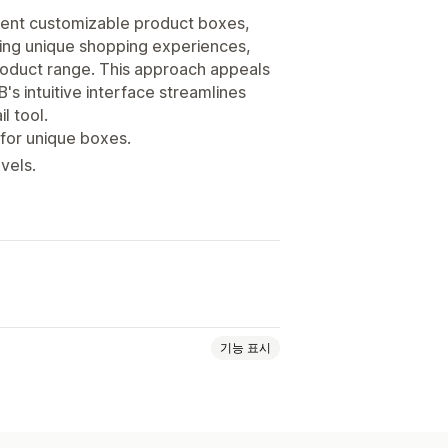
esent customizable product boxes,
ating unique shopping experiences,
roduct range. This approach appeals
's intuitive interface streamlines
l tool.
for unique boxes.
vels.
기능 표시
정 번들