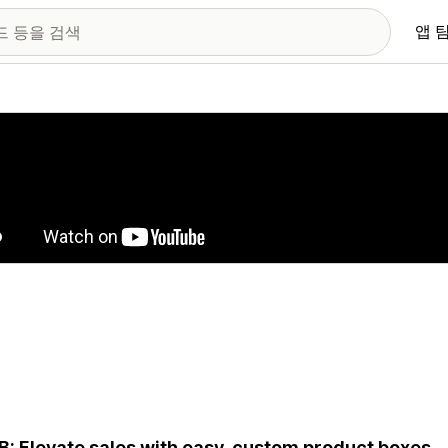
앱 
 이미지 갤러리
: Elevate sales with easy, custom product boxes.