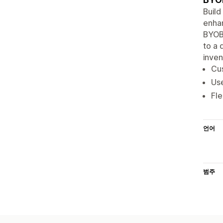
Build
enhan
BYOB 
to a 
inven
Cus
Use
Fle
언어
범주