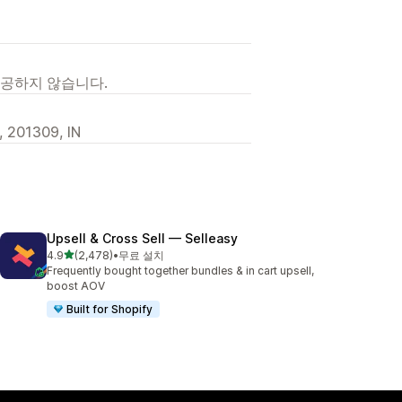
제공하지 않습니다.
, 201309, IN
Upsell & Cross Sell — Selleasy
별 5개 중
4.9
(2,478)
•
무료 설치
총 리뷰 2478개
Frequently bought together bundles & in cart upsell,
boost AOV
Built for Shopify