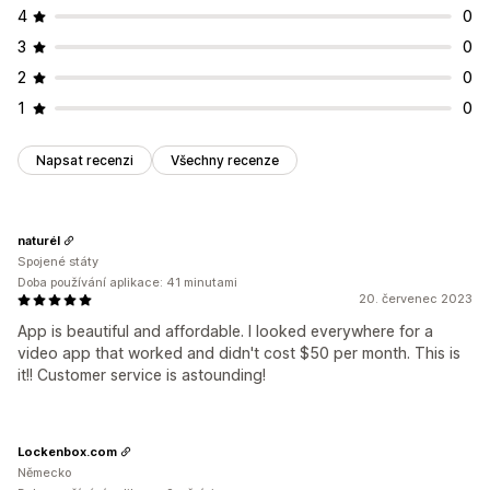
4
0
3
0
2
0
1
0
Napsat recenzi
Všechny recenze
naturél
Spojené státy
Doba používání aplikace: 41 minutami
20. červenec 2023
App is beautiful and affordable. I looked everywhere for a
video app that worked and didn't cost $50 per month. This is
it!! Customer service is astounding!
Lockenbox.com
Německo