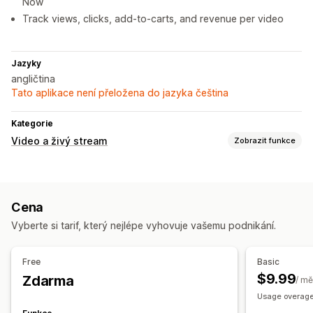
Now
Track views, clicks, add-to-carts, and revenue per video
Jazyky
angličtina
Tato aplikace není přeložena do jazyka čeština
Kategorie
Video a živý stream
Zobrazit funkce
Správa videí
Videa s možností nákupu
Automatické přehrávání
Cena
Přidat do košíku
Interaktivní video
UGC
Vyberte si tarif, který nejlépe vyhovuje vašemu podnikání.
Přizpůsobení
Video přehrávač
Vložená videa
Free
Basic
Automaticky otevíraná okna
Karusely
$9.99
Zdarma
/ mě
Responzivní design pro mobilní zařízení
Usage overage