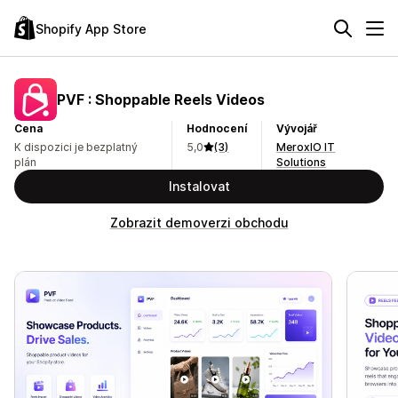
Shopify App Store
PVF : Shoppable Reels Videos
Cena
Hodnocení
Vývojář
K dispozici je bezplatný
5,0
(3)
MeroxIO IT
plán
Solutions
Instalovat
Zobrazit demoverzi obchodu