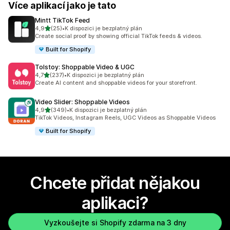
Více aplikací jako je tato
Mintt TikTok Feed
z 5 hvězd
4,9
(25)
•
K dispozici je bezplatný plán
Celkový počet recenzí: 25
Create social proof by showing official TikTok feeds & videos.
Built for Shopify
Tolstoy: Shoppable Video & UGC
z 5 hvězd
4,7
(237)
•
K dispozici je bezplatný plán
Celkový počet recenzí: 237
Create AI content and shoppable videos for your storefront.
Video Slider: Shoppable Videos
z 5 hvězd
4,9
(349)
•
K dispozici je bezplatný plán
Celkový počet recenzí: 349
TikTok Videos, Instagram Reels, UGC Videos as Shoppable Videos
Built for Shopify
Chcete přidat nějakou
aplikaci?
Vyzkoušejte si Shopify zdarma na 3 dny