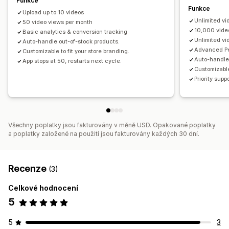
Funkce
Funkce
Upload up to 10 videos
Unlimited vi
50 video views per month
10,000 vide
Basic analytics & conversion tracking
Unlimited vi
Auto-handle out-of-stock products.
Advanced Pe
Customizable to fit your store branding.
Auto-handle 
App stops at 50, restarts next cycle.
Customizable
Priority supp
Všechny poplatky jsou fakturovány v měně USD. Opakované poplatky
a poplatky založené na použití jsou fakturovány každých 30 dní.
Recenze
(3)
Celkové hodnocení
5
5
3