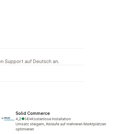
ten Support auf Deutsch an.
Solid Commerce
von 5 Sternen
4,2
(4)
•
Kostenlose Installation
4 Rezensionen insgesamt
Umsatz steigern, Abläufe auf mehreren Marktplätzen
optimieren