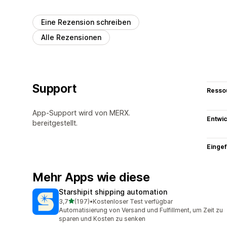
Eine Rezension schreiben
Alle Rezensionen
Support
Resso
App-Support wird von MERX.
Entwic
bereitgestellt.
Eingef
Mehr Apps wie diese
Starshipit shipping automation
von 5 Sternen
3,7
(197)
•
Kostenloser Test verfügbar
197 Rezensionen insgesamt
Automatisierung von Versand und Fulfillment, um Zeit zu
sparen und Kosten zu senken