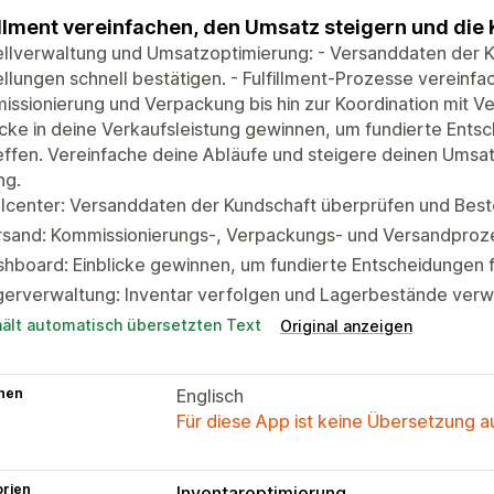
illment vereinfachen, den Umsatz steigern und die
ellverwaltung und Umsatzoptimierung: - Versanddaten der 
llungen schnell bestätigen. - Fulfillment-Prozesse vereinf
ssionierung und Verpackung bis hin zur Koordination mit 
icke in deine Verkaufsleistung gewinnen, um fundierte Ent
effen. Vereinfache deine Abläufe und steigere deinen Umsa
ng.
lcenter: Versanddaten der Kundschaft überprüfen und Best
rsand: Kommissionierungs-, Verpackungs- und Versandproz
hboard: Einblicke gewinnen, um fundierte Entscheidungen 
gerverwaltung: Inventar verfolgen und Lagerbestände verw
hält automatisch übersetzten Text
Original anzeigen
hen
Englisch
Für diese App ist keine Übersetzung 
orien
Inventaroptimierung