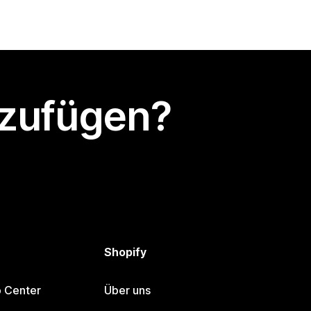
nzufügen?
Shopify
p Center
Über uns