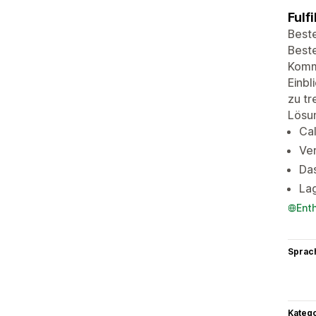
Fulf
Best
Beste
Kommi
Einbl
zu tr
Lösu
Cal
Ve
Das
La
Ent
Sprac
Kateg