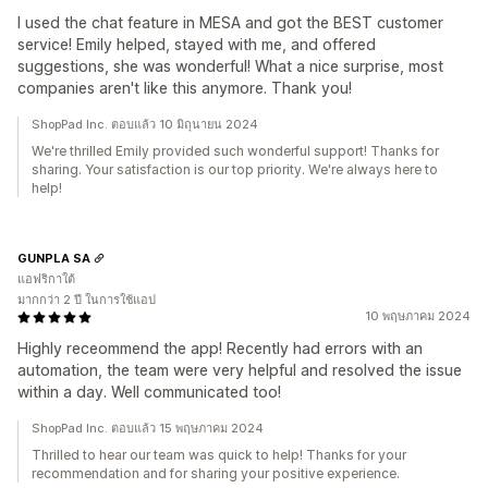
I used the chat feature in MESA and got the BEST customer
service! Emily helped, stayed with me, and offered
suggestions, she was wonderful! What a nice surprise, most
companies aren't like this anymore. Thank you!
ShopPad Inc. ตอบแล้ว 10 มิถุนายน 2024
We're thrilled Emily provided such wonderful support! Thanks for
sharing. Your satisfaction is our top priority. We're always here to
help!
GUNPLA SA
แอฟริกาใต้
มากกว่า 2 ปี ในการใช้แอป
10 พฤษภาคม 2024
Highly receommend the app! Recently had errors with an
automation, the team were very helpful and resolved the issue
within a day. Well communicated too!
ShopPad Inc. ตอบแล้ว 15 พฤษภาคม 2024
Thrilled to hear our team was quick to help! Thanks for your
recommendation and for sharing your positive experience.