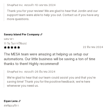
ShopPad Inc. ตอบแล้ว 10 เมษายน 2024
Thank you for your review! We are glad to hear that Jordin and our
support team were able to help you out. Contact us if you have any
more questions.
Savary Island Pie Company
แคนาดา
11 วัน ในการใช้แอป
22 มีนาคม 2024
The MESA team were amazing at helping us setup our
automations. Our little business will be saving a ton of time
thanks to them! Highly recommend!
ShopPad Inc. ตอบแล้ว 26 มีนาคม 2024
We're glad to hear that our team could assist you and that you're
saving time! Thank you for the positive feedback; we're here
whenever you need us.
Eiyan Lens
สหรัฐอเมริกา