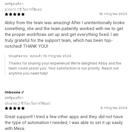
สหรัฐอเมริกา
มากกว่า 1 ปี ในการใช้แอป
16 กรกฎาคม 2024
Abby from the team was amazing! After I unintentionally broke
something, she and the team patiently worked with me to get
the proper workflows set up and get everything fixed. I am
truly grateful for the support team, which has been top-
notched! THANK YOU!
ShopPad Inc. ตอบแล้ว 19 กรกฎาคม 2024
Thanks for sharing your experience! We're delighted Abby and the
team could assist you. Your satisfaction is our priority. Reach out
anytime you need help!
Unboxme
สหรัฐอเมริกา
ประมาณ 2 ชั่วโมง ในการใช้แอป
8 กรกฎาคม 2024
Great support! I tried a few other apps and they did not have
the type of automation I needed, I was able to set it up easily
with Mesa.