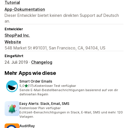
Tutorial
App-Dokumentation
Dieser Entwickler bietet keinen direkten Support auf Deutsch
an.
Entwickler
ShopPad Inc.
Website
548 Market St #91031, San Francisco, CA, 94104, US
Eingeführt
24. Juli 2019 ·
Changelog
Mehr Apps wie diese
Smart Order Emails
von 5 Sternen
5,0
(17)
•
Kostenloser Test verfügbar
17 Rezensionen insgesamt
Sende E-Mail-Bestellbenachrichtigungen basierend auf von dir
definierten Regeln
Easy Alerts: Slack, Email, SMS
Kostenloser Plan verfügbar
Echtzeit-Benachrichtigungen in Slack, E-Mail, SMS und mehr. 120
Vorlagen.
AuditRay