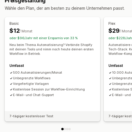
Preisgestaltung
Stornierungen von Bestellungen
Bestellstatus
Produkt-Tags
Rückgabeverarbeitung
Wähle den Plan, der am besten zu deinem Unternehmen passt.
Abgebrochener Warenkorb
Versandaktualisierungen
Verkaufsschwellenwerte
Lagerbestandauffüllung
Rückerstattungen
Rücksendungen und Umtausch
Zeitbasiert
Bestellverarbeitung
Basic
Flex
Betrugswarnungen
Bestandsbenachrichtigungen
Anpassung
$12
$29
/ Monat
/ Mona
Benutzerdefinierte Benachrichtigungen
Kontoaktivierung
APIs
Bedingte Logik
Benutzerdefinierte Trigger
Vorlagen
oder $96/Jahr mit einer Ersparnis von 33 %
oder $228/Jahr
Bestellungen
Zahlungserinnerungen
Automatische Datensynchronisierung
Geplante Aufgaben
Neu beim Thema Automatisierung? Verbinde Shopify
Automatisiere
Aufgabenzuweisungen
Kundenbenachrichtigungen
mit deinen Tools und nimm noch heute deinen ersten
Tech-Stack. K
Benutzerdefinierte Workflows
Mehrere Shops
Workflow in Betrieb.
Workflow-Kompl
Mitarbeiter-Benachrichtigungen
Lieferantenbenachrichtigungen
Umfasst
Umfasst
Anbieterbenachrichtigungen
500 Automatisierungen/Monat
10.000 Auto
Unbegrenzte Workflows
Unbegrenzte
Anpassung
Vorgefertigte Vorlagen
Unbegrenzte
Regeln für Benachrichtigungen
Kostenlose Session zur Workflow-Einrichtung
Kostenlose 
E-Mail- und Chat-Support
E-Mail- und
Sammelbenachrichtigungen
Planung
E-Mail-Vorlagen
SMS-Vorlagen
Anhänge
Tagging
Mehrere Kanäle
7-tägiger kostenloser Test
7-tägiger kos