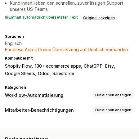
Kund:innen lieben den schnellen, zuverlässigen Support
unseres US-Teams
Enthält automatisch übersetzten Text
Original anzeigen
Sprachen
Englisch
Für diese App ist keine Übersetzung auf Deutsch vorhanden.
Kompatibel mit
Shopify Flow
130+ ecommerce apps
ChatGPT
Etsy
Google Sheets
Odoo
Salesforce
Kategorien
Workflow-Automatisierung
Funktionen anzeigen
Automatisierungsaufgaben
Mitarbeiter-Benachrichtigungen
Funktionen anzeigen
Kundensegmente
Tags für Kund:innen
E-Mail-Antworten
Benachrichtigungsarten
Betrugserkennung
Inventarbestand
Erstellung von Bestellungen
Fulfillment von Bestellungen
Bestelltags
Zahlungsstatus