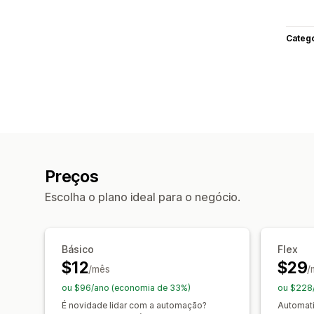
Categ
Preços
Escolha o plano ideal para o negócio.
Básico
Flex
$12
$29
/mês
/
ou $96/ano (economia de 33%)
ou $228
É novidade lidar com a automação?
Automati