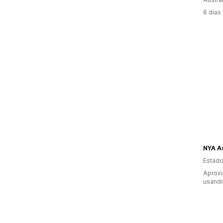
6 dias
NYA As
Estado
Aproxi
usand