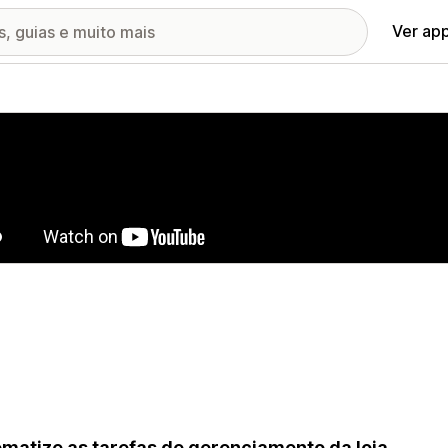
Ver ap
ia de imagens em destaque
matize as tarefas de gerenciamento da loja