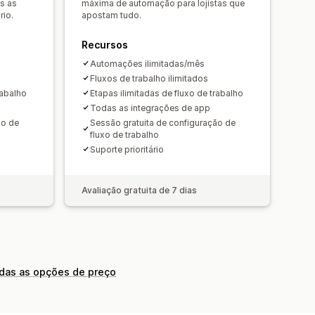
s as
máxima de automação para lojistas que
rio.
apostam tudo.
Recursos
Automações ilimitadas/mês
Fluxos de trabalho ilimitados
rabalho
Etapas ilimitadas de fluxo de trabalho
Todas as integrações de app
ão de
Sessão gratuita de configuração de
fluxo de trabalho
Suporte prioritário
Avaliação gratuita de 7 dias
odas as opções de preço