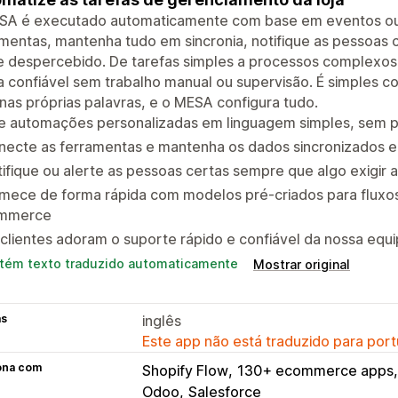
SA é executado automaticamente com base em eventos o
mentas, mantenha tudo em sincronia, notifique as pessoas c
 despercebido. De tarefas simples a processos complexos, 
 confiável sem trabalho manual ou supervisão. É simples 
nas próprias palavras, e o MESA configura tudo.
ie automações personalizadas em linguagem simples, sem
necte as ferramentas e mantenha os dados sincronizados 
ifique ou alerte as pessoas certas sempre que algo exigir 
mece de forma rápida com modelos pré-criados para fluxos
mmerce
clientes adoram o suporte rápido e confiável da nossa equ
tém texto traduzido automaticamente
Mostrar original
as
inglês
Este app não está traduzido para port
ona com
Shopify Flow
130+ ecommerce apps
Odoo
Salesforce