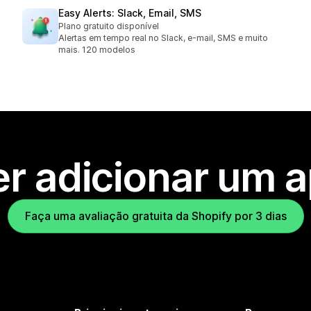
Easy Alerts: Slack, Email, SMS
Plano gratuito disponível
Alertas em tempo real no Slack, e-mail, SMS e muito
mais. 120 modelos
r adicionar um 
Faça uma avaliação gratuita da Shopify por 3 dias