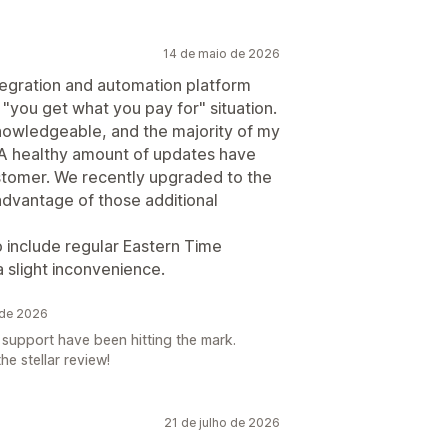
14 de maio de 2026
tegration and automation platform
a "you get what you pay for" situation.
nowledgeable, and the majority of my
A healthy amount of updates have
tomer. We recently upgraded to the
 advantage of those additional
o include regular Eastern Time
a slight inconvenience.
 de 2026
 support have been hitting the mark.
e stellar review!
21 de julho de 2026