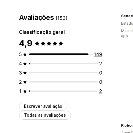
Avaliações
Senec
(153)
Estado
Mais d
Classificação geral
app
4,9
5
149
4
2
3
0
2
0
1
2
Escrever avaliação
Todas as avaliações
Ribbo
Austrál