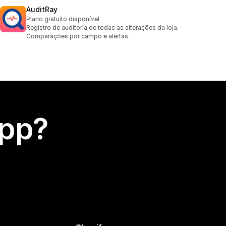
AuditRay
Plano gratuito disponível
Registro de auditoria de todas as alterações da loja.
Comparações por campo e alertas.
app?