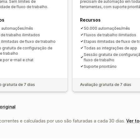
ema. Sem limites de
precisam de automação em toda
Multicanal
dade de fluxo de trabalho.
ferramentas, com suporte prioritá
os
Recursos
0 automações/mês
50.000 automações/mês
 de trabalho ilimitados
Fluxos de trabalho ilimitados
 ilimitadas de fluxo de trabalho
Etapas ilimitadas de fluxo de t
 gratuita de configuração de
Todas as integrações de app
de trabalho
Sessão gratuita de configuraç
e por e-mail e chat
fluxo de trabalho
Suporte prioritário
o gratuita de 7 dias
Avaliação gratuita de 7 dias
original
rrentes e calculadas por uso são faturadas a cada 30 dias.
Ver t