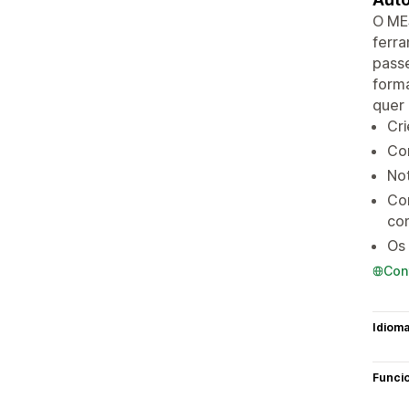
O ME
ferra
passe
forma
quer 
Cr
Co
Not
Co
co
Os 
Con
Idiom
Funci