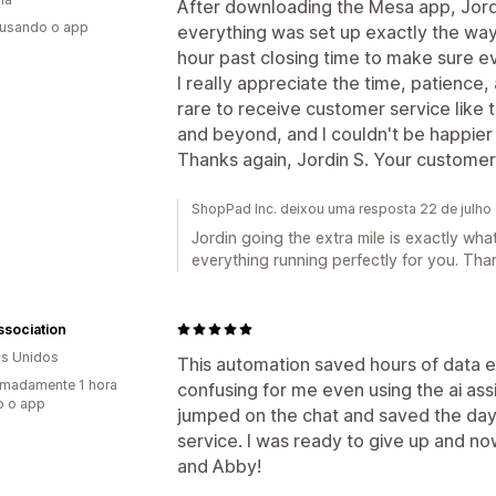
After downloading the Mesa app, Jordi
 usando o app
everything was set up exactly the wa
hour past closing time to make sure e
I really appreciate the time, patience, 
rare to receive customer service like 
and beyond, and I couldn't be happier 
Thanks again, Jordin S. Your customer 
ShopPad Inc. deixou uma resposta 22 de julho
Jordin going the extra mile is exactly wha
everything running perfectly for you. Than
sociation
s Unidos
This automation saved hours of data e
madamente 1 hora
confusing for me even using the ai as
o o app
jumped on the chat and saved the da
service. I was ready to give up and n
and Abby!