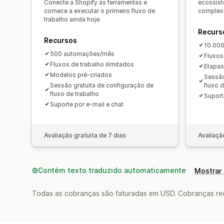
Conecte a Shopify às ferramentas e
ecossist
comece a executar o primeiro fluxo de
complexi
trabalho ainda hoje.
Recurs
Recursos
10.00
500 automações/mês
Fluxos
Fluxos de trabalho ilimitados
Etapas
Modelos pré-criados
Sessão
Sessão gratuita de configuração de
fluxo 
fluxo de trabalho
Suport
Suporte por e-mail e chat
Avaliação gratuita de 7 dias
Avaliaçã
Contém texto traduzido automaticamente
Mostrar 
Todas as cobranças são faturadas em USD. Cobranças reco