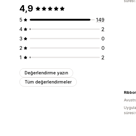
süresi:
4,9
5
149
4
2
3
0
2
0
1
2
Değerlendirme yazın
Tüm değerlendirmeler
Ribbo
Avustr
Uygula
süresi