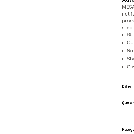
MESA 
notif
proce
simpl
Bui
Con
Not
St
Cus
Diller
Şunlarl
Katego