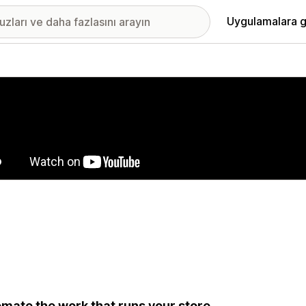
Uygulamalara g
ıkan görsel galerisi
mate the work that runs your store