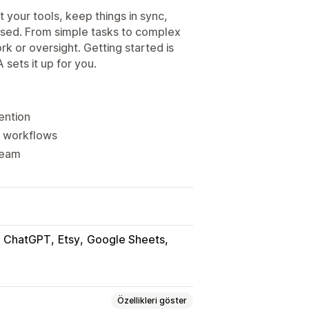
your tools, keep things in sync,
issed. From simple tasks to complex
k or oversight. Getting started is
sets it up for you.
ention
e workflows
team
ChatGPT
Etsy
Google Sheets
Özellikleri göster