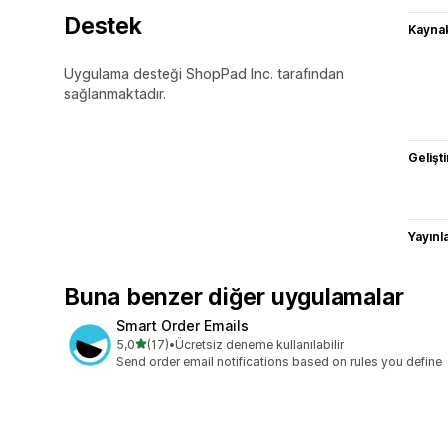
Destek
Kaynak
Uygulama desteği ShopPad Inc. tarafından
sağlanmaktadır.
Gelişti
Yayın
Buna benzer diğer uygulamalar
Smart Order Emails
5 yıldız üzerinden
5,0
(17)
•
Ücretsiz deneme kullanılabilir
toplam 17 değerlendirme
Send order email notifications based on rules you define