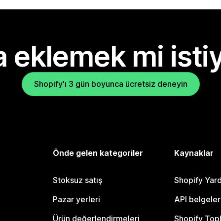
 eklemek mi isti
Shopify'ı 3 gün boyunca ücretsiz deneyin
Önde gelen kategoriler
Kaynaklar
Stoksuz satış
Shopify Yar
Pazar yerleri
API belgeler
Ürün değerlendirmeleri
Shopify Top