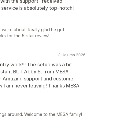
with the support I received.
service is absolutely top-notch!
t we're about! Really glad he got
ks for the 5-star review!
3 Haziran 2026
ntry work!!! The setup was a bit
sistant BUT Abby S. from MESA
y! Amazing support and customer
ow I am never leaving! Thanks MESA
ings around. Welcome to the MESA family!