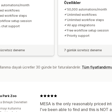
Özellikler
 automations/month
50,000 automations/month
ted workflows
Unlimited workflows
ted workflow steps
Unlimited workflow steps
orkflow setup session
All app integrations
& chat support
Free workflow setup session
Priority support
 ücretsiz deneme
7 günlük ücretsiz deneme
lanıma dayalı ücretler 30 günde bir faturalandırılır.
Tüm fiyatlandırm
a Park Zoo
 Birleşik Devletleri
MESA is the only reasonably priced in
mayı kullanma
I've been able to find and this is NOT 