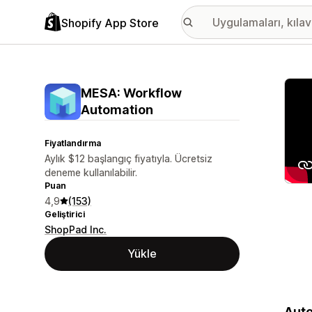
Shopify App Store
Öne ç
MESA: Workflow
Automation
Fiyatlandırma
Aylık $12 başlangıç fiyatıyla. Ücretsiz
deneme kullanılabilir.
Puan
4,9
(153)
Geliştirici
ShopPad Inc.
Yükle
Auto