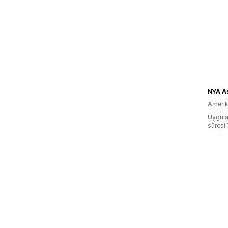
NYA As
Amerika
Uygula
süresi: