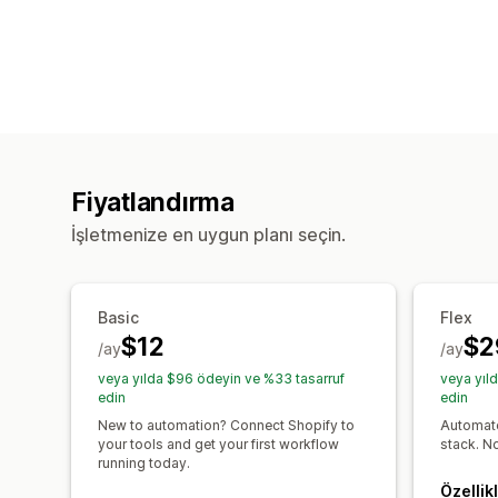
Fiyatlandırma
İşletmenize en uygun planı seçin.
Basic
Flex
$12
$2
/ay
/ay
veya yılda $96 ödeyin ve %33 tasarruf
veya yıl
edin
edin
New to automation? Connect Shopify to
Automate
your tools and get your first workflow
stack. N
running today.
Özellik