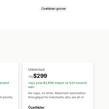
Özellikleri göster
i
E-posta yanıtları
eri
Sipariş gönderimi
pariş durumu
Yarım bırakılmış sepet
n etiketleri
İade işleme
ade ve değişim işlemleri
bazında
Sipariş işleme
el uyarılar
Hesap etkinleştirme
arı
Görev atamaları
iler
Şablonlar
eri
Tedarikçi bildirimleri
nlanmış görevler
Özel iş akışları
Unlimited
$299
manlama
E-posta şablonları
/ay
lu kanal
asarruf
veya yılda $2,868 ödeyin ve %20 tasarruf
edin
d
No caps, no limits. Maximum automation
h priority
throughput for merchants who are all-in.
Özellikler