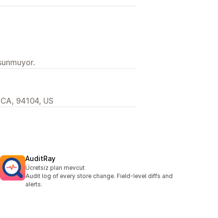
 sunmuyor.
 CA, 94104, US
AuditRay
Ücretsiz plan mevcut
Audit log of every store change. Field-level diffs and
alerts.