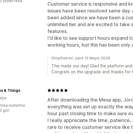
3 yıldan fazla
Customer service is responsive and k
issues have been resolved same day. 
been added since we have been a cus
unlimited tier and are excited to take
features.
I'd like to see support hours expand t
working hours, but this has been only 
ShopPad Inc. yanıt 15 Mayıs 2026
This made our day! Glad the platform and
Congrats on the upgrade and thanks for th
ns & Things
alya
After downloading the Mesa app, Jordi
mayı kullanma
everything was set up exactly the wa
:6 gün
hour past closing time to make sure e
I really appreciate the time, patience, 
rare to receive customer service like 