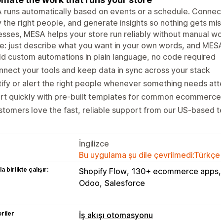
runs automatically based on events or a schedule. Connect 
y the right people, and generate insights so nothing gets m
sses, MESA helps your store run reliably without manual wor
e: just describe what you want in your own words, and MESA 
ld custom automations in plain language, no code required
nect your tools and keep data in sync across your stack
ify or alert the right people whenever something needs att
art quickly with pre-built templates for common ecommerc
tomers love the fast, reliable support from our US-based 
İngilizce
Bu uygulama şu dile çevrilmedi:Türkçe
a birlikte çalışır:
Shopify Flow
130+ ecommerce apps
Odoo
Salesforce
riler
İş akışı otomasyonu