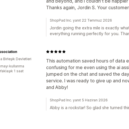
and beyond, and I couldn't be happier 
Thanks again, Jordin S. Your customer 
ShopPad Inc. yanıt 22 Temmuz 2026
Jordin going the extra mile is exactly wha
everything running perfectly for you. Than
sociation
 Birleşik Devletleri
This automation saved hours of data e
mayı kullanma
confusing for me even using the ai as
Yaklaşık 1 saat
jumped on the chat and saved the da
service. I was ready to give up and n
and Abby!
ShopPad Inc. yanıt 5 Haziran 2026
Abby is a rockstar! So glad she turned th