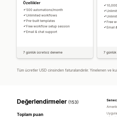
Özellikler
10,000
500 automations/month
Unlimi
Unlimited workflows
Unlimi
Pre-built templates
Free w
Free workflow setup session
Email 
Email & chat support
7 günlük ücretsiz deneme
7 günlük
Tüm ücretler USD cinsinden faturalandırılır. Yinelenen ve kul
Değerlendirmeler
Senec
(153)
Amerika
Uygula
Toplam puan