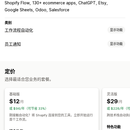
Shopify Flow
130+ ecommerce apps
ChatGPT
Etsy
Google Sheets
Odoo
Salesforce
类别
工作流程自动化
显示功能
自动化任务
员工通知
显示功能
客户细分
客户标记
电子邮件回复
欺诈检测
库存水平
订单发货
通知类型
订单标记
付款状态
产品标签
退货处理
销售额门槛
库存补货
订单创建
订单取消
订单状态
弃购
发货更新信息
退款
基于时间
订单处理
定价
退货和换货
欺诈提醒
补货提醒
自定义提醒
账户激活
采购订单
自定义
选择最适合您业务的套餐。
付款提醒
任务分配
客户通知
员工通知
供应商通知
厂商通知
API
条件逻辑
自定义触发器
模板
自动同步数据
预定任务
自定义
自定义工作流程
多个商店
基础版
灵活版
通知规则
批量通知
安排日程
电子邮件模板
短信模板
附件
$12
$29
/月
/月
标记
多渠道
或 $96/年（可节省 33%）
或 $228/年（
刚接触自动化？将 Shopify 连接到您的工具，立即开始运行
跨技术栈自动执
首个工作流。
特色功能