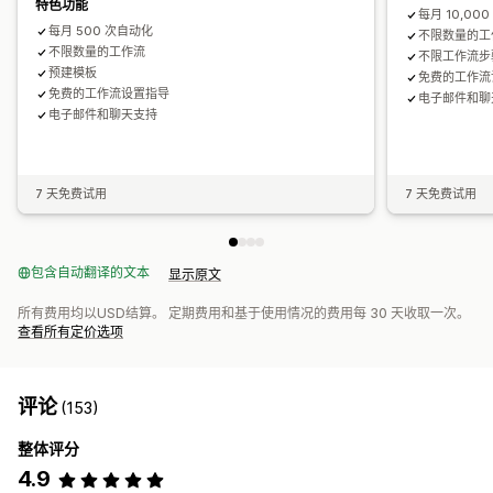
特色功能
每月 10,00
每月 500 次自动化
不限数量的工
不限数量的工作流
不限工作流步
预建模板
免费的工作流
免费的工作流设置指导
电子邮件和聊
电子邮件和聊天支持
7 天免费试用
7 天免费试用
包含自动翻译的文本
显示原文
所有费用均以USD结算。 定期费用和基于使用情况的费用每 30 天收取一次。
查看所有定价选项
评论
(153)
整体评分
4.9