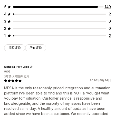
5
149
4
2
3
0
2
0
1
2
撰写评论
所有评论
Seneca Park Zoo
美国
3年多 人在使用应用
2026年5月14日
MESA is the only reasonably priced integration and automation
platform I've been able to find and this is NOT a "you get what
you pay for" situation. Customer service is responsive and
knowledgeable, and the majority of my issues have been
resolved same day. A healthy amount of updates have been
added since we have been a customer. We recently upgraded