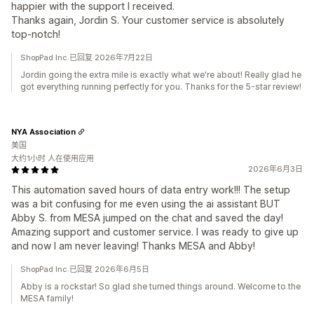
happier with the support I received.
Thanks again, Jordin S. Your customer service is absolutely
top-notch!
ShopPad Inc.已回复 2026年7月22日
Jordin going the extra mile is exactly what we're about! Really glad he
got everything running perfectly for you. Thanks for the 5-star review!
NYA Association
美国
大约1小时 人在使用应用
2026年6月3日
This automation saved hours of data entry work!!! The setup
was a bit confusing for me even using the ai assistant BUT
Abby S. from MESA jumped on the chat and saved the day!
Amazing support and customer service. I was ready to give up
and now I am never leaving! Thanks MESA and Abby!
ShopPad Inc.已回复 2026年6月5日
Abby is a rockstar! So glad she turned things around. Welcome to the
MESA family!