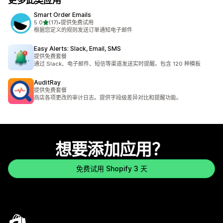
更多此类应用
Smart Order Emails
星（满分 5 星）
5.0
(17)
•
提供免费试用
总共 17 条评论
根据您定义的规则发送订单通知电子邮件
Easy Alerts: Slack, Email, SMS
提供免费套餐
通过 Slack、电子邮件、短信等渠道发送实时提醒。包含 120 种模板
AuditRay
提供免费套餐
商店各项更改的审计日志。提供字段级差异对比和提醒功能。
想要添加应用？
免费试用 Shopify 3 天