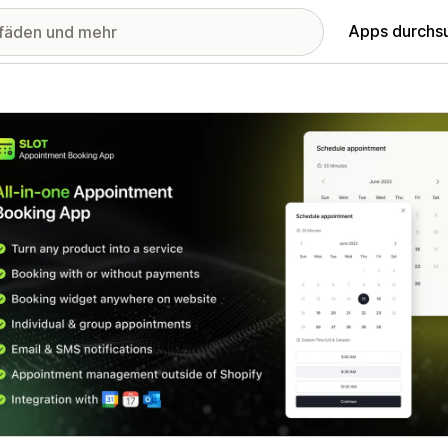
Apps durchs
stellte Bildergalerie