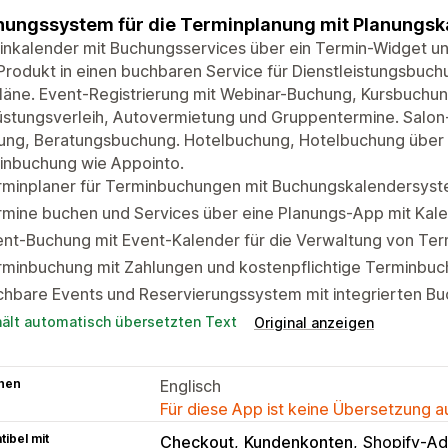
ungssystem für die Terminplanung mit Planungska
inkalender mit Buchungsservices über ein Termin-Widget u
Produkt in einen buchbaren Service für Dienstleistungsbuc
läne. Event-Registrierung mit Webinar-Buchung, Kursbuchu
üstungsverleih, Autovermietung und Gruppentermine. Salon
ung, Beratungsbuchung. Hotelbuchung, Hotelbuchung über
inbuchung wie Appointo.
rminplaner für Terminbuchungen mit Buchungskalendersys
mine buchen und Services über eine Planungs-App mit Kale
ent-Buchung mit Event-Kalender für die Verwaltung von Te
rminbuchung mit Zahlungen und kostenpflichtige Terminbuc
chbare Events und Reservierungssystem mit integrierten B
hält automatisch übersetzten Text
Original anzeigen
hen
Englisch
Für diese App ist keine Übersetzung 
ibel mit
Checkout
Kundenkonten
Shopify-Ad