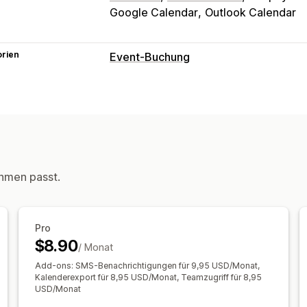
Google Calendar
Outlook Calendar
orien
Event-Buchung
Eventart
Termine
Verleih
Kurse
Dienstleistu
Online
Benutzerdefinierte Events
Buchungsverwaltung
Kalender
Planung
Zeitfenster
Sperr
hmen passt.
Anpassung
Buchungsseiten
Pro
$8.90
/ Monat
Add-ons: SMS-Benachrichtigungen für 9,95 USD/Monat,
Kalenderexport für 8,95 USD/Monat, Teamzugriff für 8,95
USD/Monat