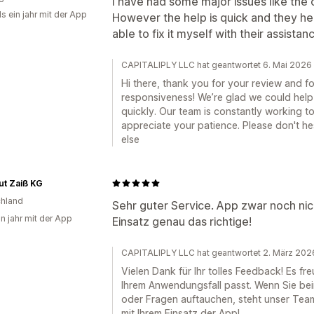
I have had some major issues like the
s ein jahr mit der App
However the help is quick and they hel
able to fix it myself with their assista
CAPITALIPLY LLC hat geantwortet 6. Mai 2026
Hi there, thank you for your review and fo
responsiveness! We’re glad we could help
quickly. Our team is constantly working 
appreciate your patience. Please don't he
else
ut Zaiß KG
hland
Sehr guter Service. App zwar noch nich
in jahr mit der App
Einsatz genau das richtige!
CAPITALIPLY LLC hat geantwortet 2. März 202
Vielen Dank für Ihr tolles Feedback! Es fr
Ihrem Anwendungsfall passt. Wenn Sie bei
oder Fragen auftauchen, steht unser Team 
mit Ihrem Einsatz der App!