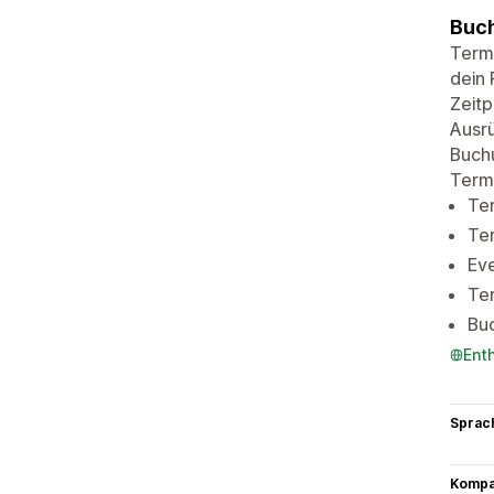
Buch
Term
dein 
Zeitp
Ausr
Buch
Term
Te
Ter
Ev
Te
Bu
Ent
Sprac
Kompat