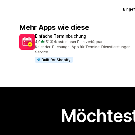
Eingef
Mehr Apps wie diese
Einfache Terminbuchung
von 5 Sternen
4,9
(513)
•
Kostenloser Plan verfügbar
513 Rezensionen insgesamt
Kalender-Buchungs-App für Termine, Dienstleistungen,
Service
Built for Shopify
Möchtest