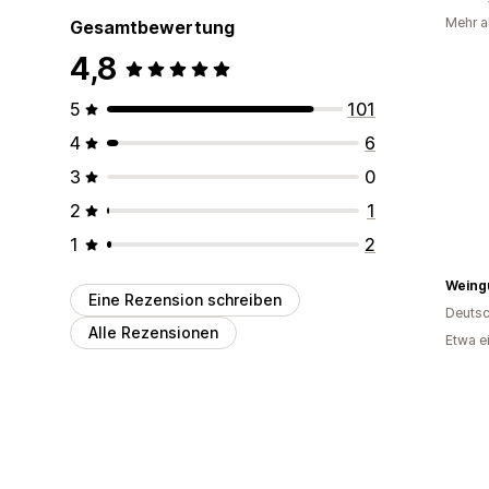
Mehr al
Gesamtbewertung
4,8
5
101
4
6
3
0
2
1
1
2
Weing
Eine Rezension schreiben
Deutsc
Alle Rezensionen
Etwa e