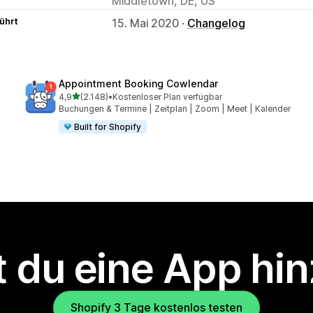
Middletown, DE, US
ührt
15. Mai 2020 ·
Changelog
Appointment Booking Cowlendar
von 5 Sternen
4,9
(2.148)
•
Kostenloser Plan verfügbar
2148 Rezensionen insgesamt
Buchungen & Termine | Zeitplan | Zoom | Meet | Kalender
Built for Shopify
 du eine App hi
Shopify 3 Tage kostenlos testen