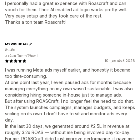
I personally had a great experience with Roascraft and can
vouch for them. Their AI enabled ad logic works pretty well.
Very easy setup and they took care of the rest.
Thanks a ton team Roascraft!
MYWISHBAG
อินเดีย
3 เดือน ในการใช้แอป
10 กุมภาพันธ์ 2026
I was running Meta ads myself earlier, and honestly it became
too time-consuming.
At one point last year, I even paused ads for months because
managing everything on my own wasn’t sustainable. I was also
considering hiring someone in-house just to manage ads.
But after using ROASCraft, I no longer feel the need to do that.
The system launches campaigns, manages budgets, and keeps
scaling on its own. I don’t have to sit and monitor ads every
day.
In the last 30 days, we generated around ₹2.5L in revenue at
roughly 3.2x ROAS — without me being involved day-to-day.
For me, ROASCraft didn’t just improve performance, it gave me