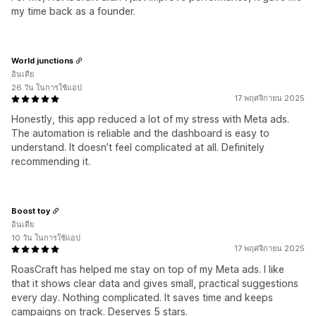
my time back as a founder.
World junctions
อินเดีย
26 วัน ในการใช้แอป
17 พฤศจิกายน 2025
Honestly, this app reduced a lot of my stress with Meta ads.
The automation is reliable and the dashboard is easy to
understand. It doesn’t feel complicated at all. Definitely
recommending it.
Boost toy
อินเดีย
10 วัน ในการใช้แอป
17 พฤศจิกายน 2025
RoasCraft has helped me stay on top of my Meta ads. I like
that it shows clear data and gives small, practical suggestions
every day. Nothing complicated. It saves time and keeps
campaigns on track. Deserves 5 stars.