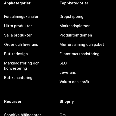
Appkategorier
Toppkategorier
Försäljningskanaler
Dropshipping
Hitta produkter
Marknadsplatser
Sälja produkter
Produktomdömen
Order och leverans
Merförsäljning och paket
Butiksdesign
E-postmarknadsföring
Marknadsföring och
SEO
konvertering
Leverans
Butikshantering
Valuta och språk
Resurser
Shopify
Shopifys hjälpcenter
Om