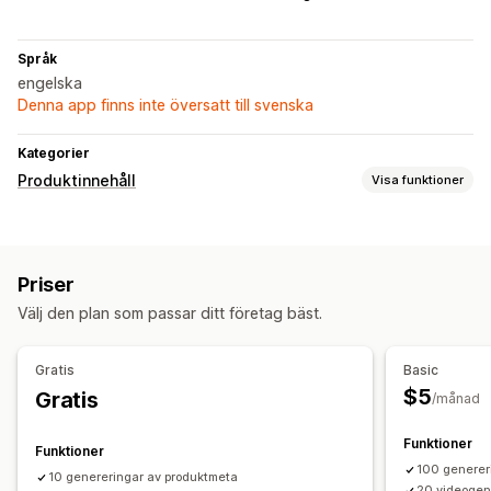
Språk
engelska
Denna app finns inte översatt till svenska
Kategorier
Produktinnehåll
Visa funktioner
Innehållstyper
Beskrivningar
Titlar
SEO-beskrivningar
SEO-titlar
Bilder
Priser
Videor
Taggar
Varianter
Välj den plan som passar ditt företag bäst.
Skapande av innehåll
AI-generering
Instruktionsmallar
Ton och stil
Flera språk
Gratis
Basic
Översättning
Massredigering
$5
Gratis
/månad
Funktioner
Funktioner
100 generer
10 genereringar av produktmeta
20 videogen