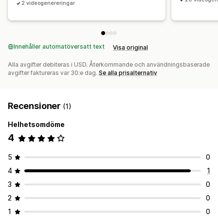
2 videogenereringar
Innehåller automatöversatt text
Visa original
Alla avgifter debiteras i USD. Återkommande och användningsbaserade
avgifter faktureras var 30:e dag.
Se alla prisalternativ
Recensioner
(1)
Helhetsomdöme
4
5
0
4
1
3
0
2
0
1
0