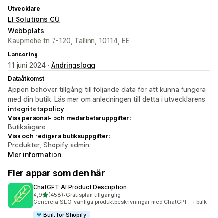
Utvecklare
LI Solutions OÜ
Webbplats
Kaupmehe tn 7-120, Tallinn, 10114, EE
Lansering
11 juni 2024 ·
Ändringslogg
Dataåtkomst
Appen behöver tillgång till följande data för att kunna fungera
med din butik. Läs mer om anledningen till detta i utvecklarens
integritetspolicy
.
Visa personal- och medarbetaruppgifter:
Butiksägare
Visa och redigera butiksuppgifter:
Produkter, Shopify admin
Mer information
Fler appar som den här
ChatGPT AI Product Description
av 5 stjärnor
4,9
(458)
•
Gratisplan tillgänglig
458 recensioner totalt
Generera SEO-vänliga produktbeskrivningar med ChatGPT – i bulk
Built for Shopify