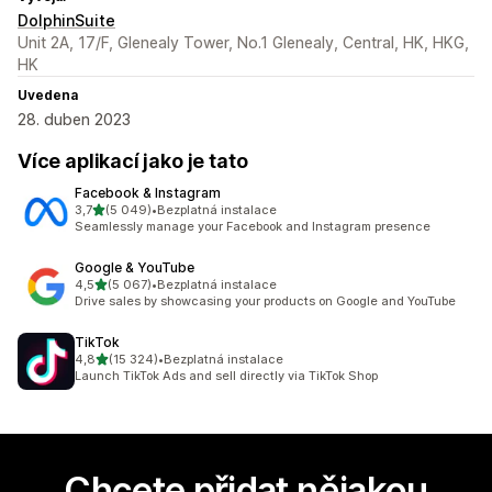
DolphinSuite
Unit 2A, 17/F, Glenealy Tower, No.1 Glenealy, Central, HK, HKG,
HK
Uvedena
28. duben 2023
Více aplikací jako je tato
Facebook & Instagram
z 5 hvězd
3,7
(5 049)
•
Bezplatná instalace
Celkový počet recenzí: 5049
Seamlessly manage your Facebook and Instagram presence
Google & YouTube
z 5 hvězd
4,5
(5 067)
•
Bezplatná instalace
Celkový počet recenzí: 5067
Drive sales by showcasing your products on Google and YouTube
TikTok
z 5 hvězd
4,8
(15 324)
•
Bezplatná instalace
Celkový počet recenzí: 15324
Launch TikTok Ads and sell directly via TikTok Shop
Chcete přidat nějakou