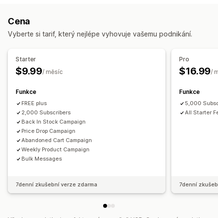
Segmenty cílových skupin
Vlastní cílové skupiny
Upozornění týkající se ceny
Oznámení produktů
Cena
Platforma
Kategorie produktů
Založené na čase
Propagační akce
Připomenutí
Žádosti o recenze
Vyberte si tarif, který nejlépe vyhovuje vašemu podnikání.
Opětovné zacílení
Uvítací zprávy
Opětovné zacílení
Správa kampaní
Správa předplatitelů
Starter
Pro
Šablony
Sociální sítě
Webová stránka
Automatické notifikace
Seznam předplatitelů
$9.99
$16.99
/ měsíc
/ 
Udělení souhlasu
Segmenty
Sledování konverzí
Analytika výkonu
Funkce
Funkce
Sledování zapojení
Atribuce UTM
FREE plus
5,000 Subsc
2,000 Subscribers
All Starter 
Back In Stock Campaign
Price Drop Campaign
Abandoned Cart Campaign
Weekly Product Campaign
Bulk Messages
7denní zkušební verze zdarma
7denní zkušeb