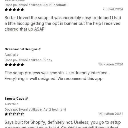
Doba používání aplikace: Asi 21 hodinami
23. září 2024
So far I loved the setup, it was incredibly easy to do and I had
a little hiccup getting the opt in banner but the help I received
cleared that up ASAP
Greenwood Designs
Austrálie
Doba používání aplikace: 8 dny
18. květen 2024
The setup process was smooth. User-friendly interface.
Everything is well designed. We recommend this app.
Sports Cave
Austrálie
Doba používání aplikace: Asi 2 hodinami
14. květen 2024
Says built for Shopify, definitely not. Useless, you go to setup
a campaign and it says failed. Couldn't even tell if the widget