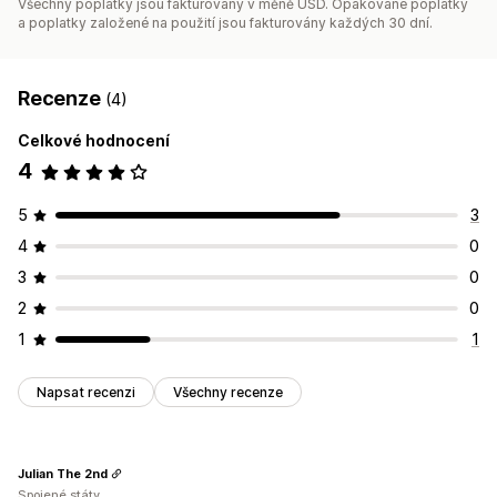
Všechny poplatky jsou fakturovány v měně USD. Opakované poplatky
a poplatky založené na použití jsou fakturovány každých 30 dní.
Recenze
(4)
Celkové hodnocení
4
5
3
4
0
3
0
2
0
1
1
Napsat recenzi
Všechny recenze
Julian The 2nd
Spojené státy