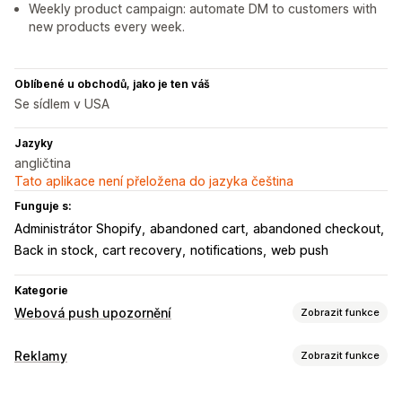
Weekly product campaign: automate DM to customers with
new products every week.
Oblíbené u obchodů, jako je ten váš
Se sídlem v USA
Jazyky
angličtina
Tato aplikace není přeložena do jazyka čeština
Funguje s:
Administrátor Shopify
abandoned cart
abandoned checkout
Back in stock
cart recovery
notifications
web push
Kategorie
Webová push upozornění
Zobrazit funkce
Typy notifikací
Reklamy
Zobrazit funkce
Obnovení košíku
Opětovné naskladnění
Vlastní akce
Cílení
Bleskové výprodeje
Odměny za věrnost