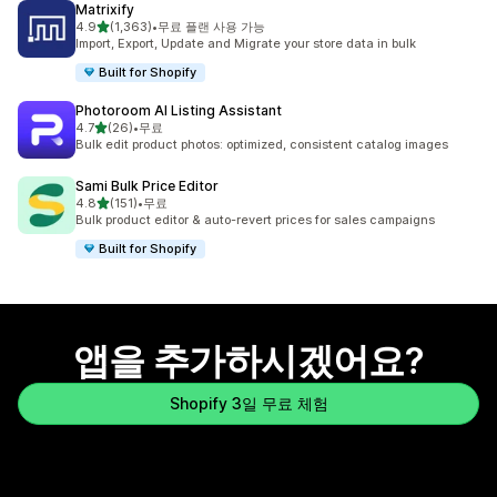
Matrixify
별 5개 중
4.9
(1,363)
•
무료 플랜 사용 가능
총 리뷰 1363개
Import, Export, Update and Migrate your store data in bulk
Built for Shopify
Photoroom AI Listing Assistant
별 5개 중
4.7
(26)
•
무료
총 리뷰 26개
Bulk edit product photos: optimized, consistent catalog images
Sami Bulk Price Editor
별 5개 중
4.8
(151)
•
무료
총 리뷰 151개
Bulk product editor & auto-revert prices for sales campaigns
Built for Shopify
앱을 추가하시겠어요?
Shopify 3일 무료 체험