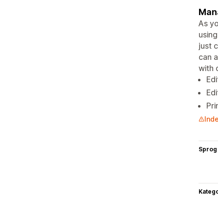
Mana
As yo
using
just 
can a
with 
Edi
Edi
Pri
Inde
Sprog
Katego