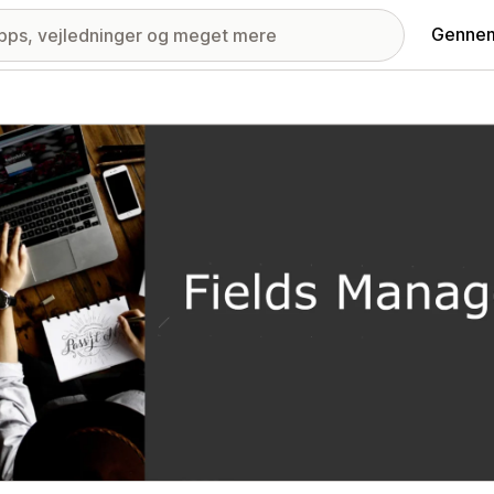
Gennem
ri med udvalgte billeder