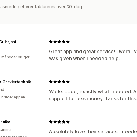
aserede gebyrer faktureres hver 30. dag.
Gulrajani
Great app and great service! Overall v
2 måneder bruger
was given when I needed help.
r Graviertechnik
and
Works good, exactly what I needed. And
 bruger appen
support for less money. Tanks for this.
onaike
itannien
Absolutely love their services. I nee