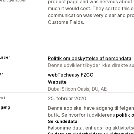
e bruger appen
product page and was nervous about 
much it would cost. They sorted this o
communication was very clear and pr
Custome Fields.
urcer
Politik om beskyttelse af persondata
Denne udvikler tilbyder ikke direkte s
er
webTecheasy FZCO
Website
Dubai Silicon Oasis, DU, AE
ret
25. februar 2020
dgang
Denne app skal have adgang til følgend
butik. Se hvorfor i udviklerens
politik
Se kundedata:
Følsomme data, enheds- og aktivitets