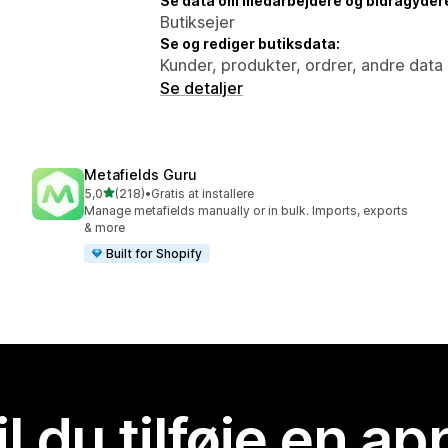
Se data om medarbejdere og bidragyder
Butiksejer
Se og rediger butiksdata:
Kunder, produkter, ordrer, andre data
Se detaljer
Metafields Guru
ud af 5 stjerner
5,0
(218)
•
Gratis at installere
218 anmeldelser i alt
Manage metafields manually or in bulk. Imports, exports
& more
Built for Shopify
il du tilføje en ap