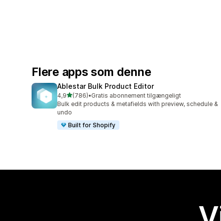
Flere apps som denne
Ablestar Bulk Product Editor
ud af 5 stjerner
4,9
(786)
•
Gratis abonnement tilgængeligt
786 anmeldelser i alt
Bulk edit products & metafields with preview, schedule &
undo
Built for Shopify
V