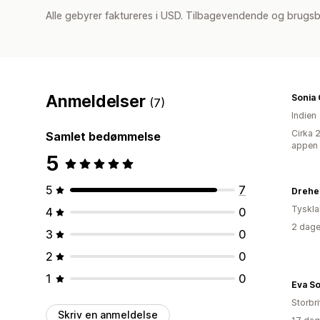
Alle gebyrer faktureres i USD. Tilbagevendende og brugsb
Anmeldelser
Sonia 
(7)
Indien
Cirka 
Samlet bedømmelse
appen
5
5
7
Drehe
Tyskl
4
0
2 dage
3
0
2
0
1
0
Eva S
Storbr
Skriv en anmeldelse