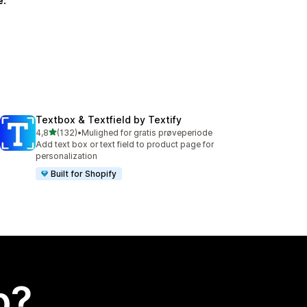
e:
Textbox & Textfield by Textify
ud af 5 stjerner
4,8
(132)
•
Mulighed for gratis prøveperiode
132 anmeldelser i alt
Add text box or text field to product page for
personalization
Built for Shopify
p?