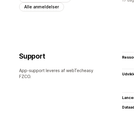
17 dag
Alle anmeldelser
Support
Resso
App-support leveres af webTecheasy
Udvikl
FZCO.
Lance
Dataa