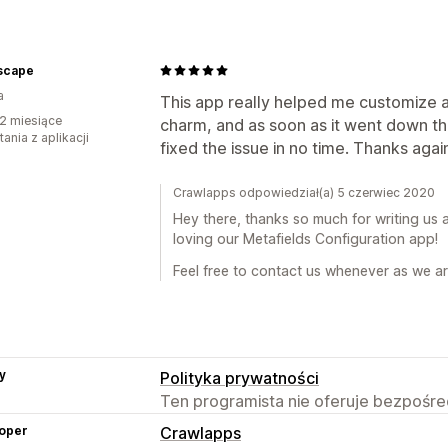
scape
a
This app really helped me customize a
2 miesiące
charm, and as soon as it went down th
ania z aplikacji
fixed the issue in no time. Thanks agai
Crawlapps odpowiedział(a) 5 czerwiec 2020
Hey there, thanks so much for writing us 
loving our Metafields Configuration app!
Feel free to contact us whenever as we ar
y
Polityka prywatności
Ten programista nie oferuje bezpośred
oper
Crawlapps