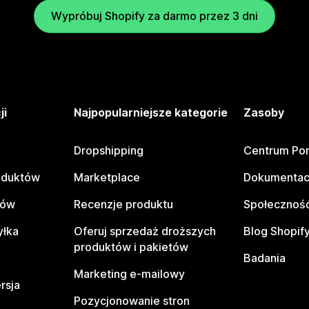
Wypróbuj Shopify za darmo przez 3 dni
ji
Najpopularniejsze kategorie
Zasoby
Dropshipping
Centrum Po
oduktów
Marketplace
Dokumentac
tów
Recenzje produktu
Społeczność
yłka
Oferuj sprzedaż droższych
Blog Shopif
produktów i pakietów
Badania
Marketing e-mailowy
rsja
Pozycjonowanie stron