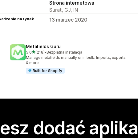
Strona internetowa
Surat, GJ, IN
adzenie na rynek
13 marzec 2020
Metafields Guru
na 5 gwiazdek
5,0
(218)
•
Bezpłatna instalacja
Łączna liczba recenzji: 218
Manage metafields manually or in bulk. Imports, exports
& more
Built for Shopify
esz dodać aplika