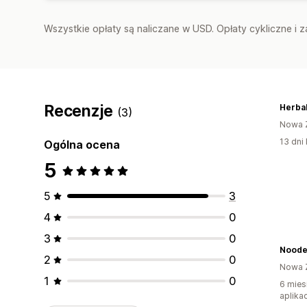
Wszystkie opłaty są naliczane w USD. Opłaty cykliczne i 
Recenzje
Herba
(3)
Nowa 
13 dni 
Ogólna ocena
5
5
3
4
0
3
0
Noode 
2
0
Nowa 
1
0
6 mies
aplikac