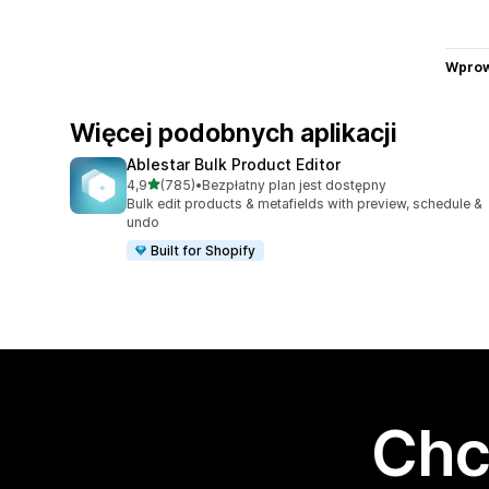
Wprow
Więcej podobnych aplikacji
Ablestar Bulk Product Editor
na 5 gwiazdek
4,9
(785)
•
Bezpłatny plan jest dostępny
Łączna liczba recenzji: 785
Bulk edit products & metafields with preview, schedule &
undo
Built for Shopify
Chc