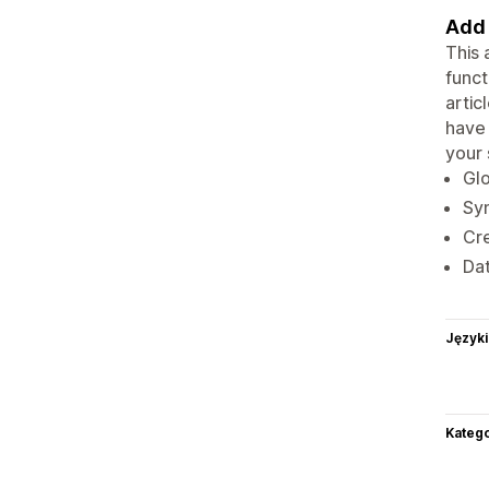
Add 
This 
funct
artic
have 
your 
Glo
Syn
Cre
Da
Języki
Katego