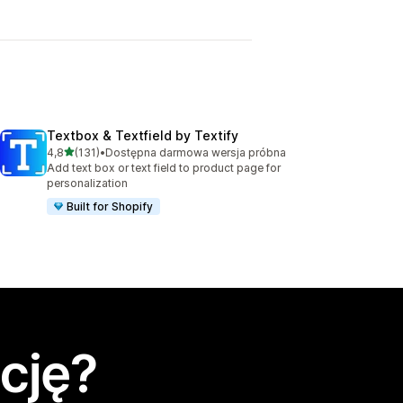
Textbox & Textfield by Textify
na 5 gwiazdek
4,8
(131)
•
Dostępna darmowa wersja próbna
Łączna liczba recenzji: 131
Add text box or text field to product page for
personalization
Built for Shopify
cję?