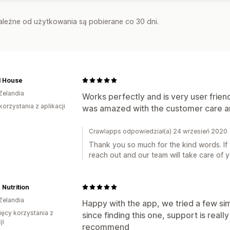
zależne od użytkowania są pobierane co 30 dni.
l House
Zelandia
Works perfectly and is very user frien
korzystania z aplikacji
was amazed with the customer care a
Crawlapps odpowiedział(a) 24 wrzesień 2020
Thank you so much for the kind words. If 
reach out and our team will take care of 
Nutrition
Zelandia
Happy with the app, we tried a few sim
ięcy korzystania z
since finding this one, support is reall
ji
recommend