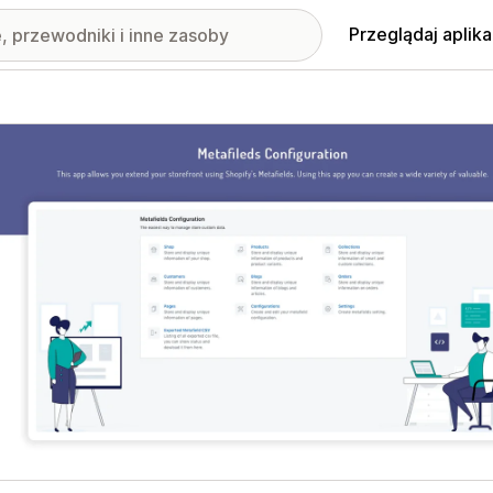
Przeglądaj aplika
nione obrazy w galerii