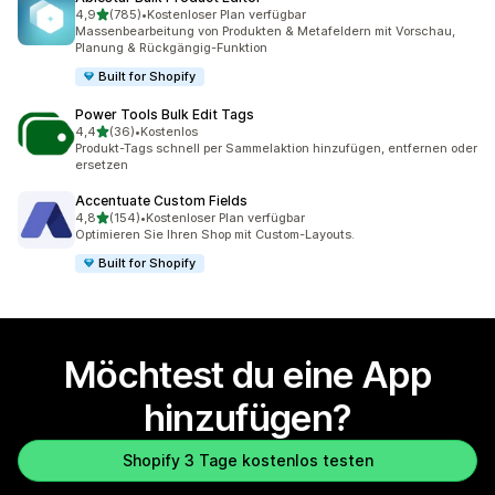
von 5 Sternen
4,9
(785)
•
Kostenloser Plan verfügbar
785 Rezensionen insgesamt
Massenbearbeitung von Produkten & Metafeldern mit Vorschau,
Planung & Rückgängig-Funktion
Built for Shopify
Power Tools Bulk Edit Tags
von 5 Sternen
4,4
(36)
•
Kostenlos
36 Rezensionen insgesamt
Produkt-Tags schnell per Sammelaktion hinzufügen, entfernen oder
ersetzen
Accentuate Custom Fields
von 5 Sternen
4,8
(154)
•
Kostenloser Plan verfügbar
154 Rezensionen insgesamt
Optimieren Sie Ihren Shop mit Custom-Layouts.
Built for Shopify
Möchtest du eine App
hinzufügen?
Shopify 3 Tage kostenlos testen