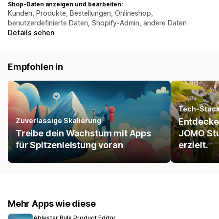
Shop-Daten anzeigen und bearbeiten:
Kunden, Produkte, Bestellungen, Onlineshop,
benutzerdefinierte Daten, Shopify-Admin, andere Daten
Details sehen
Empfohlen in
Tech-Stac
Zuverlässige Skalierung
Entdecke 
Treibe dein Wachstum mit Apps
JOMO Stu
für Spitzenleistung voran
erzielt.
Mehr Apps wie diese
Ablestar Bulk Product Editor