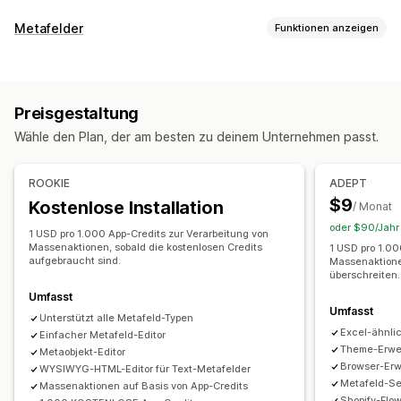
Bearbeitbare Ressourcen
Metafelder
Funktionen anzeigen
Metafelder
Metafeldarten
Aktionen
Kollektionen
Kund:innen
Bestellungen
Seiten
Produkte
Massenlöschung
SEO-Updates
CSV-Import und -Export
Preisgestaltung
Blogs
Varianten
Metaobjects
Boolesche Werte
Farben
Datenmigration
Sicherung
Massenbearbeitung
Wähle den Plan, der am besten zu deinem Unternehmen passt.
Daten
Dimensionen
Dateien
Bilder
JSON
Text
Nummern
Bewertungen
Referenzen
URLs
ROOKIE
ADEPT
Management-Tools
$9
Kostenlose Installation
/ Monat
Massenimport und -export
SKU-Zuordnung
oder $90/Jahr 
1 USD pro 1.000 App-Credits zur Verarbeitung von
Metafeld-Editor
Sicherungen
Massenaktionen, sobald die kostenlosen Credits
1 USD pro 1.00
aufgebraucht sind.
Massenaktionen
überschreiten.
Umfasst
Umfasst
Unterstützt alle Metafeld-Typen
Excel-ähnlic
Einfacher Metafeld-Editor
Theme-Erwe
Metaobjekt-Editor
Browser-Erw
WYSIWYG-HTML-Editor für Text-Metafelder
Metafeld-Se
Massenaktionen auf Basis von App-Credits
Shopify-Flow