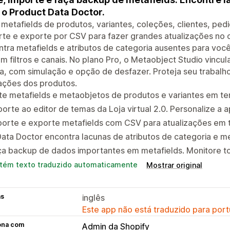
o Product Data Doctor.
 metafields de produtos, variantes, coleções, clientes, ped
te e exporte por CSV para fazer grandes atualizações no 
tra metafields e atributos de categoria ausentes para você 
m filtros e canais. No plano Pro, o Metaobject Studio vincu
, com simulação e opção de desfazer. Proteja seu trabalh
ações dos produtos.
te metafields e metaobjetos de produtos e variantes em te
orte ao editor de temas da Loja virtual 2.0. Personalize a 
porte e exporte metafields com CSV para atualizações em 
ata Doctor encontra lacunas de atributos de categoria e m
a backup de dados importantes em metafields. Monitore to
tém texto traduzido automaticamente
Mostrar original
as
inglês
Este app não está traduzido para port
ona com
Admin da Shopify