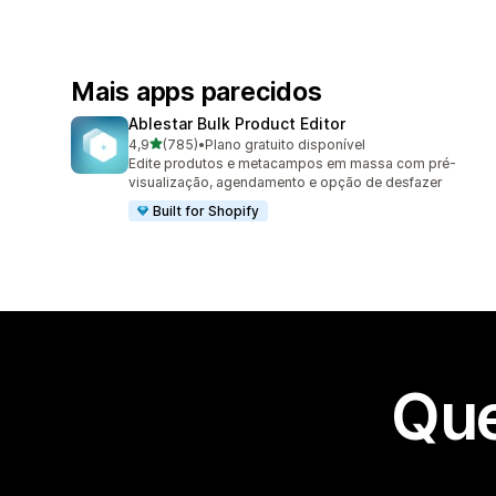
Mais apps parecidos
Ablestar Bulk Product Editor
de 5 estrelas
4,9
(785)
•
Plano gratuito disponível
785 avaliações ao todo
Edite produtos e metacampos em massa com pré-
visualização, agendamento e opção de desfazer
Built for Shopify
Que