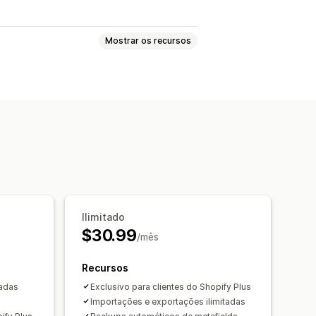
Mostrar os recursos
Produtos
Blogs
Variantes
es
Datas
Dimensões
Arquivos
ssificações
Referências
URLs
Sincronização de dados
Ilimitado
$30.99
/mês
Recursos
tadas
Exclusivo para clientes do Shopify Plus
Importações e exportações ilimitadas