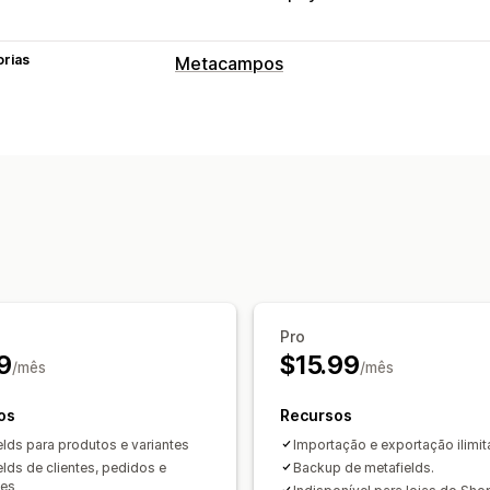
orias
Metacampos
Tipos de metacampos
Coleções
Clientes
Pedidos
Páginas
Padrão
Metaobjetos
Boleanos
Cor
Imagens
JSON
Texto
Números
Cla
Ferramentas de gestão
Importação e exportação em massa
Editor de metacampos
Backups
Pro
9
$15.99
/mês
/mês
os
Recursos
elds para produtos e variantes
Importação e exportação ilimi
elds de clientes, pedidos e
Backup de metafields.
ões