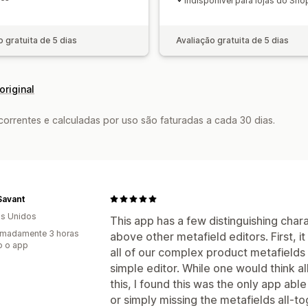
Indisponível para lojas do Shop
o gratuita de 5 dias
Avaliação gratuita de 5 dias
original
rrentes e calculadas por uso são faturadas a cada 30 dias.
Savant
s Unidos
This app has a few distinguishing chara
imadamente 3 horas
above other metafield editors. First, 
o o app
all of our complex product metafields
simple editor. While one would think a
this, I found this was the only app able
or simply missing the metafields all-