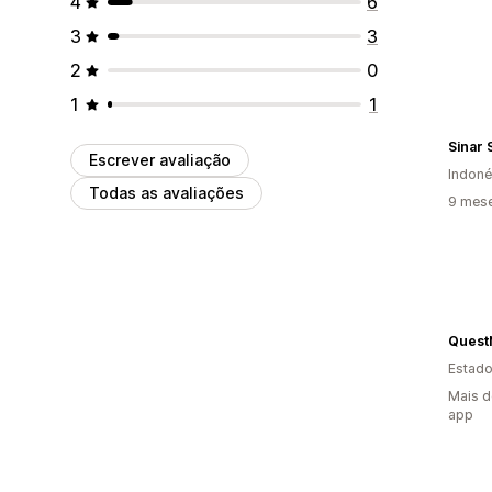
4
6
3
3
2
0
1
1
Sinar 
Escrever avaliação
Indoné
Todas as avaliações
9 mes
QuestN
Estado
Mais d
app