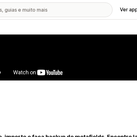
Ver ap
ia de imagens em destaque
e, importe e faça backup de metafields. Encontre 