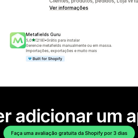
Clientes, produtos, pedidos, Loja virt
Ver informações
Metafields Guru
de 5 estrelas
5,0
(218)
•
Grátis para instalar
218 avaliações ao todo
Gerencie metafields manualmente ou em massa.
Importações, exportações e muito mais
Built for Shopify
r adicionar um 
Faça uma avaliação gratuita da Shopify por 3 dias