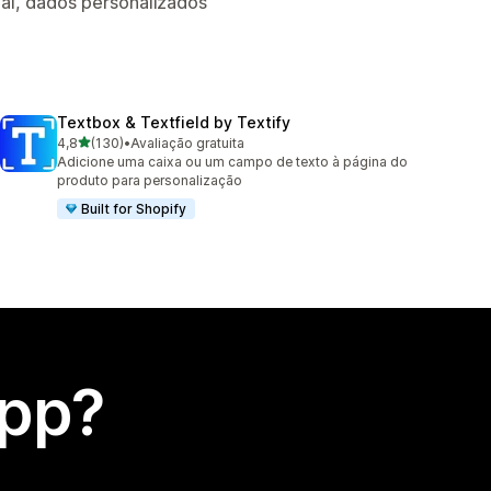
ual, dados personalizados
Textbox & Textfield by Textify
de 5 estrelas
4,8
(130)
•
Avaliação gratuita
130 avaliações ao todo
Adicione uma caixa ou um campo de texto à página do
produto para personalização
Built for Shopify
app?