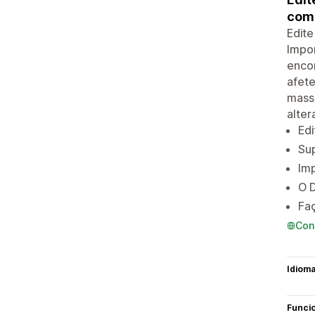
com 
Edite
Impor
encon
afete
massa
alter
Edi
Sup
Im
O D
Faç
Con
Idiom
Funci