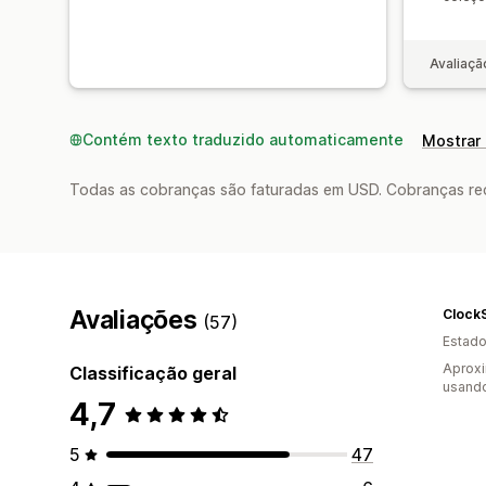
Avaliaçã
Contém texto traduzido automaticamente
Mostrar 
Todas as cobranças são faturadas em USD. Cobranças reco
Avaliações
Clock
(57)
Estado
Aprox
Classificação geral
usand
4,7
5
47