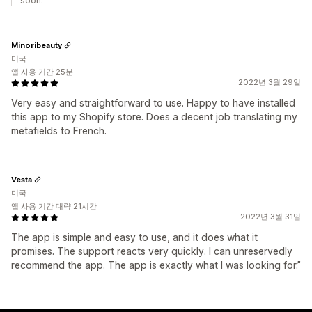
soon.
Minoribeauty
미국
앱 사용 기간 25분
2022년 3월 29일
Very easy and straightforward to use. Happy to have installed
this app to my Shopify store. Does a decent job translating my
metafields to French.
Vesta
미국
앱 사용 기간 대략 21시간
2022년 3월 31일
The app is simple and easy to use, and it does what it
promises. The support reacts very quickly. I can unreservedly
recommend the app. The app is exactly what I was looking for.”