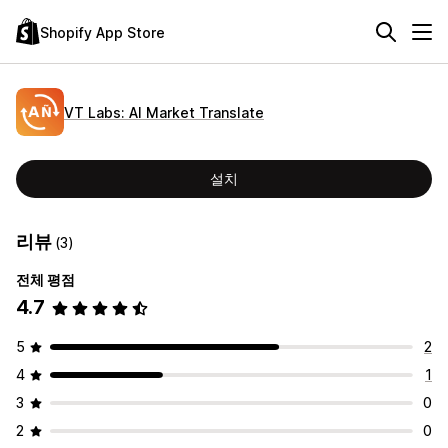
Shopify App Store
VT Labs: AI Market Translate
설치
리뷰
(3)
전체 평점
4.7
5
2
4
1
3
0
2
0