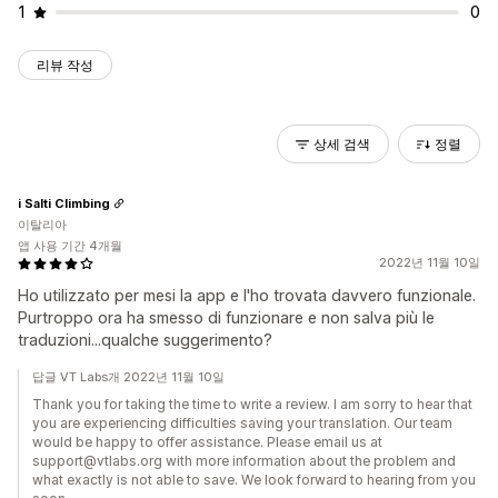
1
0
리뷰 작성
상세 검색
정렬
i Salti Climbing
이탈리아
앱 사용 기간 4개월
2022년 11월 10일
Ho utilizzato per mesi la app e l'ho trovata davvero funzionale.
Purtroppo ora ha smesso di funzionare e non salva più le
traduzioni...qualche suggerimento?
답글 VT Labs개 2022년 11월 10일
Thank you for taking the time to write a review. I am sorry to hear that
you are experiencing difficulties saving your translation. Our team
would be happy to offer assistance. Please email us at
support@vtlabs.org with more information about the problem and
what exactly is not able to save. We look forward to hearing from you