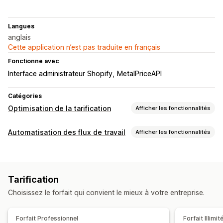
Langues
anglais
Cette application n’est pas traduite en français
Fonctionne avec
Interface administrateur Shopify
MetalPriceAPI
Catégories
Optimisation de la tarification
Afficher les fonctionnalités
Gestion de la tarification
Automatisation des flux de travail
Afficher les fonctionnalités
Règles de tarification
Personnalisation
Réévaluation automatique de la tarification
Planification
Logique conditionnelle
Déclencheurs personnalisés
Suivi
Tarification
Synchronisation automatique des données
Historique des prix
Choisissez le forfait qui convient le mieux à votre entreprise.
Tâches programmées
Forfait Professionnel
Forfait Illimit