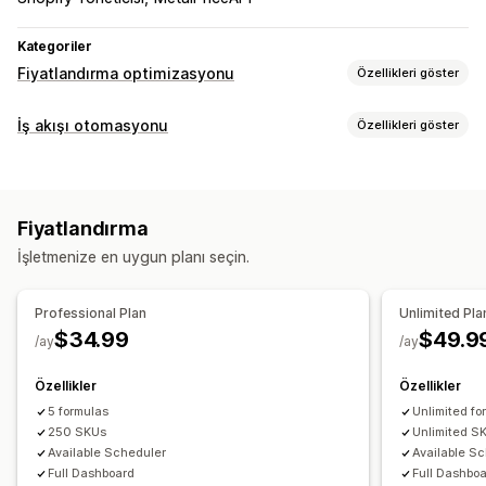
Kategoriler
Fiyatlandırma optimizasyonu
Özellikleri göster
Fiyatlandırma yönetimi
İş akışı otomasyonu
Özellikleri göster
Fiyatlandırma kuralları
Otomatik yeniden fiyatlandırma
Özelleştirme
Zamanlama
Koşullu mantık
Özel tetikleyiciler
İzleme
Fiyatlandırma
Otomatik veri senkronizasyonu
Zamanlanmış görevler
Fiyat geçmişi
İşletmenize en uygun planı seçin.
Professional Plan
Unlimited Pla
$34.99
$49.9
/ay
/ay
Özellikler
Özellikler
5 formulas
Unlimited fo
250 SKUs
Unlimited S
Available Scheduler
Available S
Full Dashboard
Full Dashbo