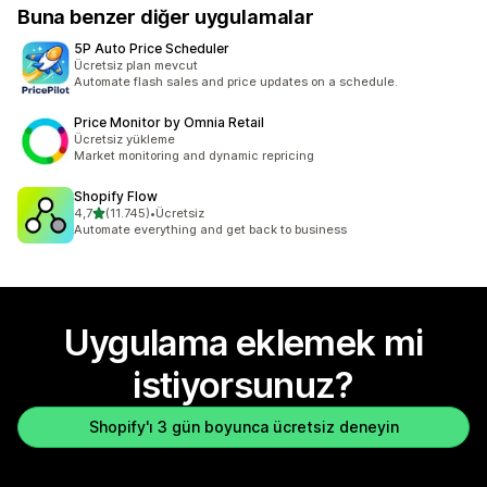
Buna benzer diğer uygulamalar
5P Auto Price Scheduler
Ücretsiz plan mevcut
Automate flash sales and price updates on a schedule.
Price Monitor by Omnia Retail
Ücretsiz yükleme
Market monitoring and dynamic repricing
Shopify Flow
5 yıldız üzerinden
4,7
(11.745)
•
Ücretsiz
toplam 11745 değerlendirme
Automate everything and get back to business
Uygulama eklemek mi
istiyorsunuz?
Shopify'ı 3 gün boyunca ücretsiz deneyin