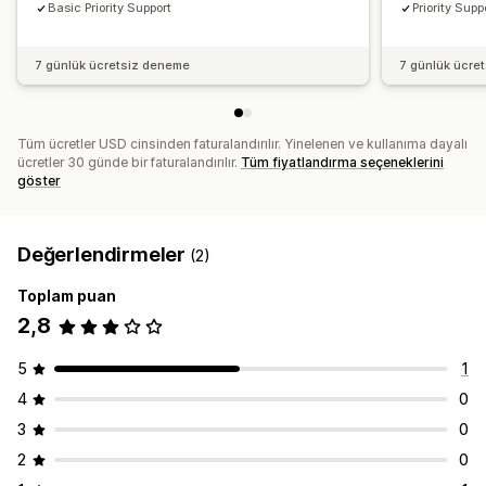
Basic Priority Support
Priority Supp
7 günlük ücretsiz deneme
7 günlük ücre
Tüm ücretler USD cinsinden faturalandırılır. Yinelenen ve kullanıma dayalı
ücretler 30 günde bir faturalandırılır.
Tüm fiyatlandırma seçeneklerini
göster
Değerlendirmeler
(2)
Toplam puan
2,8
5
1
4
0
3
0
2
0