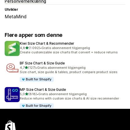
Personvernerklæring
Utvikler
MetaMind
Flere apper som denne
Kiwi Size Chart & Recommender
av 5 stjerner
4,8
(1 092)
•
Gratis abonnement tilgjengelig
Totalt 1092 omtaler
Create customizable size charts that convert + reduce returns
BF Size Chart & Size Guide
av 5 stjerner
4,7
(127)
•
Gratis abonnement tilgjengelig
Totalt 127 omtaler
Size chart, size guide & tables, product compare product sizes
Built for Shopify
MP Size Chart & Size Guide
av 5 stjerner
5,0
(818)
•
Gratis abonnement tilgjengelig
Totalt 818 omtaler
Reduce returns with custom size charts & AI size recommender
Built for Shopify