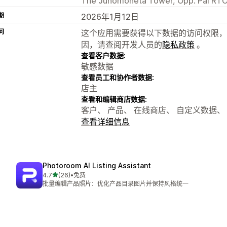
The Junomoneta Tower, Opp. Pal RTO,
期
2026年1月12日
问
这个应用需要获得以下数据的访问权限，
因，请查阅开发人员的
隐私政策
。
查看客户数据:
敏感数据
查看员工和协作者数据:
店主
查看和编辑商店数据:
客户、 产品、 在线商店、 自定义数据、 Sh
查看详细信息
Photoroom AI Listing Assistant
星（满分 5 星）
4.7
(26)
•
免费
总共 26 条评论
批量编辑产品照片：优化产品目录图片并保持风格统一