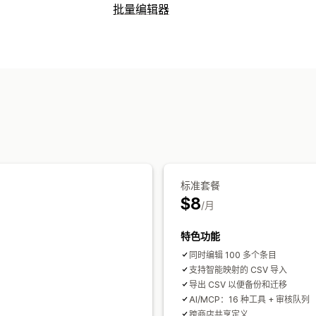
批量编辑器
可编辑资源
元字段
操作
AI 辅助
CSV 导入和导出
数据迁移
数
标准套餐
$8
/月
特色功能
同时编辑 100 多个条目
支持智能映射的 CSV 导入
导出 CSV 以便备份和迁移
AI/MCP：16 种工具 + 审核队列
跨商店共享定义