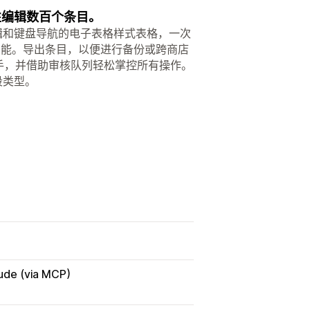
次性编辑数百个条目。
内联编辑和键盘导航的电子表格样式表格，一次
功能。导出条目，以便进行备份或跨商店
 AI 助手，并借助审核队列轻松掌控所有操作。
段类型。
ude (via MCP)