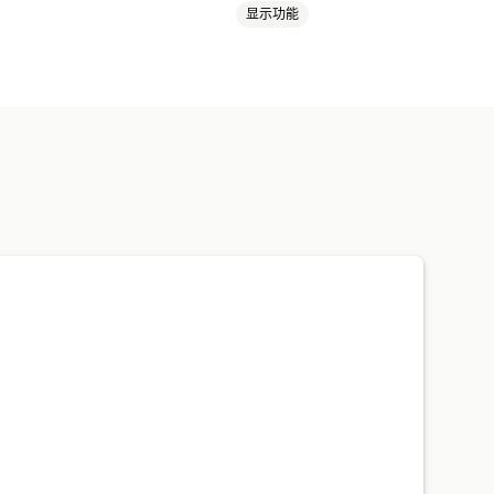
显示功能
据同步
搜索和筛选
批量编辑