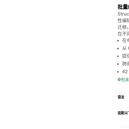
批量
St
性编
迁移。
在不
在
从
提
跨
4
包含
语言
适配以