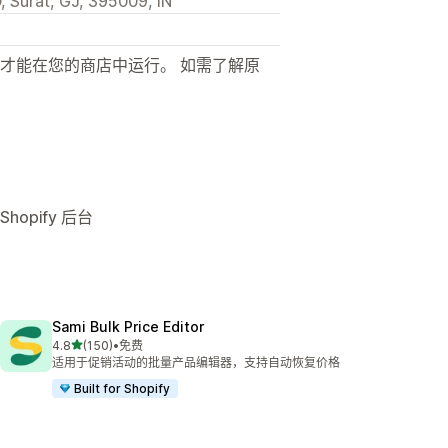
 Surat, GJ, 395009, IN
才能在您的商店中运行。 如需了解原
opify 后台
Sami Bulk Price Editor
星（满分 5 星）
4.8
(150)
•
免费
总共 150 条评论
适用于促销活动的批量产品编辑器，支持自动恢复价格
Built for Shopify