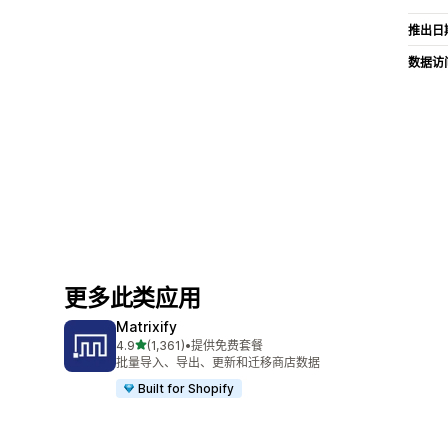
推出日
数据访
更多此类应用
Matrixify
星（满分 5 星）
4.9
(1,361)
•
提供免费套餐
总共 1361 条评论
批量导入、导出、更新和迁移商店数据
Built for Shopify