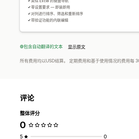
类似 Excel 的键盘导航
零设置要求 — 即装即用
对列进行排序、筛选和重新排序
带验证功能的内联编辑
包含自动翻译的文本
显示原文
所有费用均以USD结算。 定期费用和基于使用情况的费用每 3
评论
整体评分
0
5
0