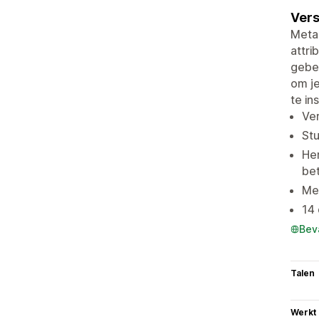
Vers
Metap
attri
gebeu
om je
te in
Ver
Stu
Her
be
Met
14 
Bev
Talen
Werkt