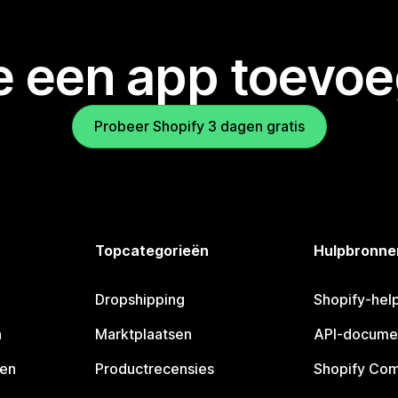
je een app toevo
Probeer Shopify 3 dagen gratis
Topcategorieën
Hulpbronne
Dropshipping
Shopify-hel
n
Marktplaatsen
API-docume
pen
Productrecensies
Shopify Co