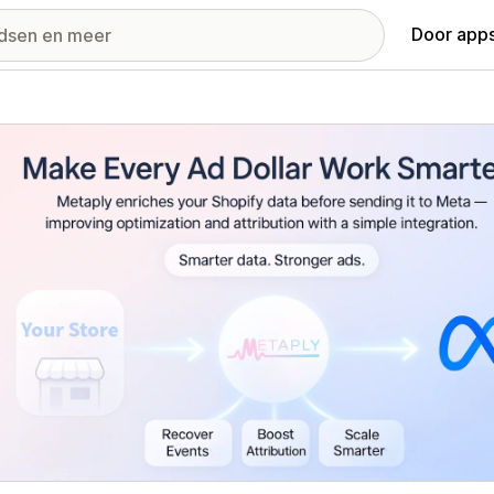
Door apps
ij met uitgelichte afbeeldingen