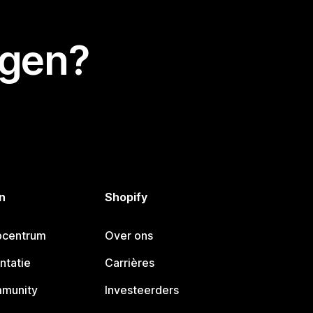
egen?
n
Shopify
pcentrum
Over ons
ntatie
Carrières
mmunity
Investeerders