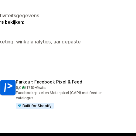
tiviteitsgegevens
s bekijken:
keting, winkelanalytics, aangepaste
Parkour: Facebook Pixel & Feed
van 5 sterren
5,0
(175)
•
Gratis
175 recensies in totaal
Facebook-pixel en Meta-pixel (CAPI) met feed en
catalogus
Built for Shopify