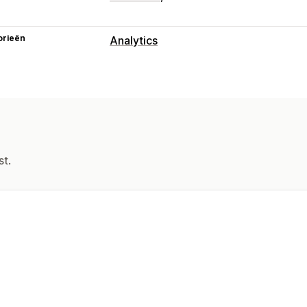
orieën
Analytics
Klantgedrag
Tracking in realtime
Activiteiten vol
Lifetime value (LTV)
Doodlopende li
Marketing en verkopen
ROAS
Verlaten winkelwagen
Pixel-t
st.
Beeldmateriaal en rapporten
Analyticsdashboard