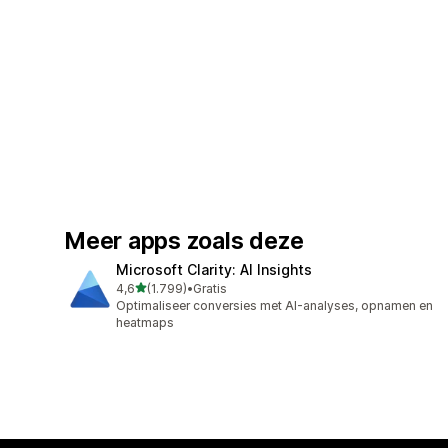
Meer apps zoals deze
Microsoft Clarity: AI Insights
van 5 sterren
4,6
(1.799)
•
Gratis
1799 recensies in totaal
Optimaliseer conversies met AI-analyses, opnamen en
heatmaps