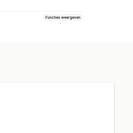
Functies weergeven
gen
Evenementen volgen
Visitor IP
nks
racking