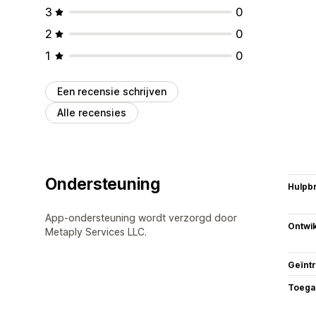
3
0
2
0
1
0
Een recensie schrijven
Alle recensies
Ondersteuning
Hulpb
App-ondersteuning wordt verzorgd door
Ontwik
Metaply Services LLC.
Geïnt
Toega