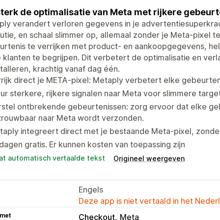
terk de optimalisatie van Meta met rijkere gebeur
ly verandert verloren gegevens in je advertentiesuperkra
butie, en schaal slimmer op, allemaal zonder je Meta-pixel te
rtenis te verrijken met product- en aankoopgegevens, hel
 klanten te begrijpen. Dit verbetert de optimalisatie en ver
stalleren, krachtig vanaf dag één.
rijk direct je META-pixel: Metaply verbetert elke gebeurt
ur sterkere, rijkere signalen naar Meta voor slimmere targe
stel ontbrekende gebeurtenissen: zorg ervoor dat elke ge
trouwbaar naar Meta wordt verzonden.
aply integreert direct met je bestaande Meta-pixel, zonder
dagen gratis. Er kunnen kosten van toepassing zijn
at automatisch vertaalde tekst
Origineel weergeven
Engels
Deze app is niet vertaald in het Neder
 met
Checkout
Meta