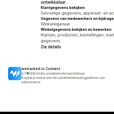
ontwikkelaar
.
Klantgegevens bekijken:
Gevoelige gegevens, apparaat- en ac
Gegevens van medewerkers en bijdrager
Winkeleigenaar
Winkelgegevens bekijken en bewerken:
Klanten, producten, bestellingen, mar
gegevens
Zie details
wetracked.io Connect
van 5 sterren
4,7
(99)
•
Gratis proefperiode beschikbaar
99 recensies in totaal
Koppel je winkel aan het advertentietrackingplatform van
wetracked.io