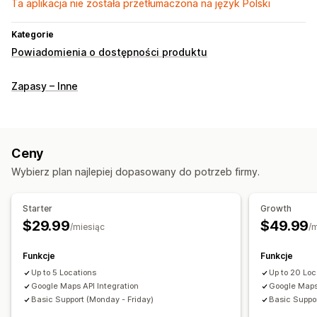
Ta aplikacja nie została przetłumaczona na język Polski
Kategorie
Powiadomienia o dostępności produktu
Zapasy – Inne
Ceny
Wybierz plan najlepiej dopasowany do potrzeb firmy.
Starter
Growth
$29.99
$49.99
/miesiąc
/
Funkcje
Funkcje
Up to 5 Locations
Up to 20 Loc
Google Maps API Integration
Google Maps
Basic Support (Monday - Friday)
Basic Suppor