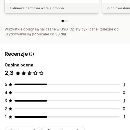
7-dniowa darmowa wersja próbna
7-dniowa dar
Wszystkie opłaty są naliczane w USD. Opłaty cykliczne i zależne od
użytkowania są pobierane co 30 dni.
Recenzje
(3)
Ogólna ocena
2,3
5
1
4
0
3
1
2
0
1
1