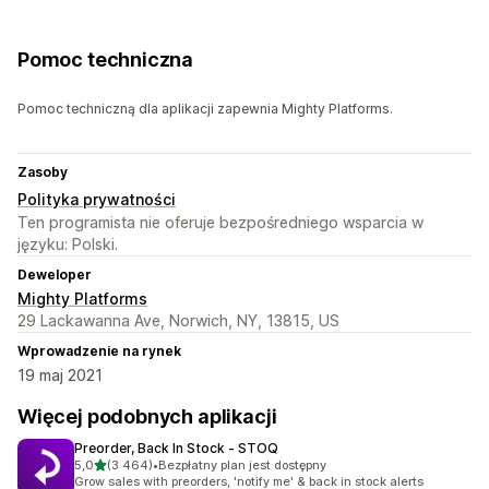
Pomoc techniczna
Pomoc techniczną dla aplikacji zapewnia Mighty Platforms.
Zasoby
Polityka prywatności
Ten programista nie oferuje bezpośredniego wsparcia w
języku: Polski.
Deweloper
Mighty Platforms
29 Lackawanna Ave, Norwich, NY, 13815, US
Wprowadzenie na rynek
19 maj 2021
Więcej podobnych aplikacji
Preorder, Back In Stock ‑ STOQ
na 5 gwiazdek
5,0
(3 464)
•
Bezpłatny plan jest dostępny
Łączna liczba recenzji: 3464
Grow sales with preorders, 'notify me' & back in stock alerts