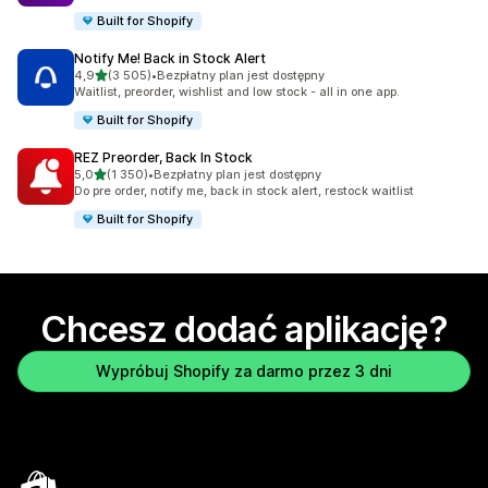
Built for Shopify
Notify Me! Back in Stock Alert
na 5 gwiazdek
4,9
(3 505)
•
Bezpłatny plan jest dostępny
Łączna liczba recenzji: 3505
Waitlist, preorder, wishlist and low stock - all in one app.
Built for Shopify
REZ Preorder, Back In Stock
na 5 gwiazdek
5,0
(1 350)
•
Bezpłatny plan jest dostępny
Łączna liczba recenzji: 1350
Do pre order, notify me, back in stock alert, restock waitlist
Built for Shopify
Chcesz dodać aplikację?
Wypróbuj Shopify za darmo przez 3 dni