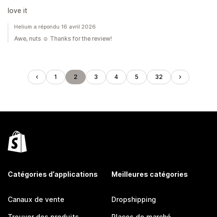
love it
Helium a répondu 16 avril 2026
Awe, nuts ☺️ Thanks for the review!
1
2
3
4
5
32
Catégories d’applications
Meilleures catégories
Canaux de vente
Dropshipping
Trouver des produits
Places de marché