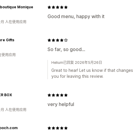
boutique Monique
Good menu, happy with it
个月 人在使用应用
re Gifts
So far, so good…
人在使用应用
Helium已回复 2026年5月26日
Great to hear! Let us know if that changes
you for leaving this review.
R BOX
very helpful
个月 人在使用应用
ooch.com