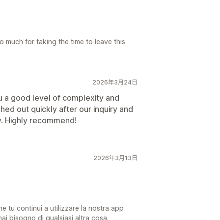
 much for taking the time to leave this
2026年3月24日
u a good level of complexity and
hed out quickly after our inquiry and
ly. Highly recommend!
2026年3月13日
e tu continui a utilizzare la nostra app
ai bisogno di qualsiasi altra cosa.