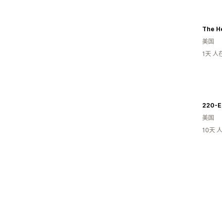
The He
美国
1天 
220-E
美国
10天