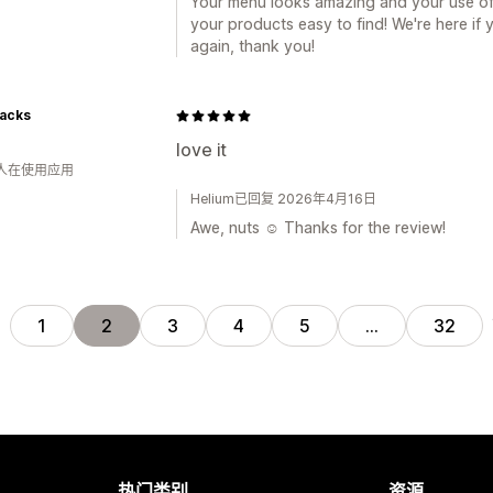
Your menu looks amazing and your use of
your products easy to find! We're here if
again, thank you!
acks
love it
 人在使用应用
Helium已回复 2026年4月16日
Awe, nuts ☺️ Thanks for the review!
页
1
2
3
4
5
…
32
热门类别
资源