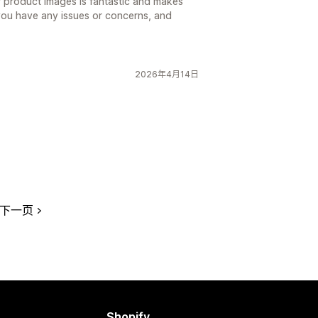
 product images is fantastic and makes
 you have any issues or concerns, and
2026年4月14日
下一页
Shopify