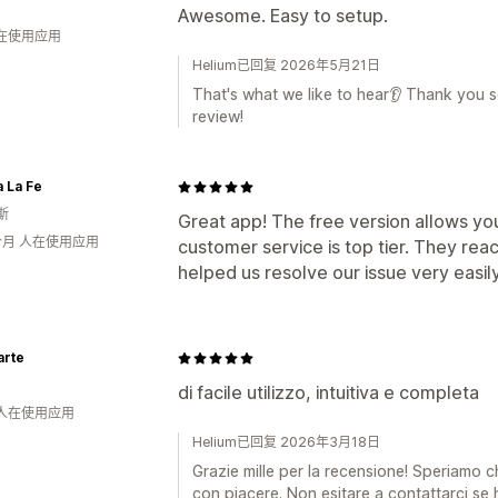
Awesome. Easy to setup.
人在使用应用
Helium已回复 2026年5月21日
That's what we like to hear👂 Thank you so
review!
 La Fe
斯
Great app! The free version allows yo
个月 人在使用应用
customer service is top tier. They reac
helped us resolve our issue very easi
arte
di facile utilizzo, intuitiva e completa
 人在使用应用
Helium已回复 2026年3月18日
Grazie mille per la recensione! Speriamo ch
con piacere. Non esitare a contattarci se h