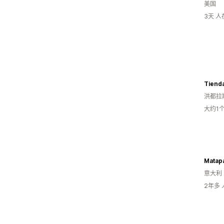
美国
3天 
Tienda
洪都拉
大约1
Matap
意大利
2年多