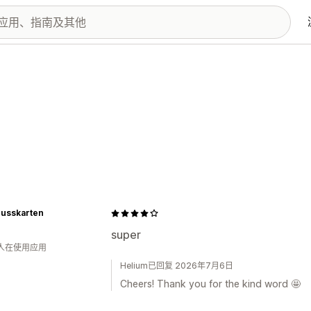
russkarten
super
 人在使用应用
Helium已回复 2026年7月6日
Cheers! Thank you for the kind word 🤩