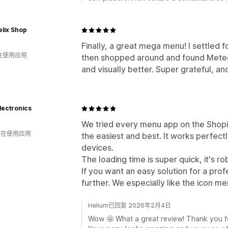
lix Shop
Finally, a great mega menu! I settled f
人在使用应用
then shopped around and found Meteor
and visually better. Super grateful, and
lectronics
We tried every menu app on the Shopify
 人在使用应用
the easiest and best. It works perfect
devices.
The loading time is super quick, it's ro
If you want an easy solution for a pro
further. We especially like the icon me
Helium已回复 2026年2月4日
Wow 🤩 What a great review! Thank you for