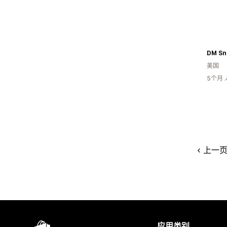
DM Sn
美国
5个月
上一
应用类别