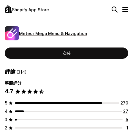
Shopify App Store
Meteor Mega Menu & Navigation
安裝
評論
(314)
整體評分
4.7
5
270
4
27
3
5
2
1