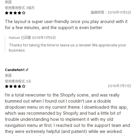
美國
使用應用程式 3個月
編輯時間：2019年11月5日
The layout is super user-friendly once you play around with it
for a few minutes, and the support is even better
Helium 已回覆 2019年11月6日
Thanks for taking the time to leave us a review! We appreciate your
business
Candlefish1
美國
使用應用程式 3天
2016年7月11日
I'm a total newcomer to the Shopify scene, and was really
bummed out when I found out I couldn't use a double
dropdown menu on my current theme. I downloaded this app,
which was recommended by Shopify and had a little bit of
trouble understanding how to implement it with my old
navigation menu at first. I reached out to the support team and
they were extremely helpful (and patient) while we worked