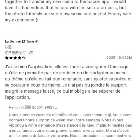
together to transfer my new menu to the bacon app. I would
love if it had videos that helped with the set up process, but
the photo tutorials are super awesome and helpful. Happy with
my experience (:
La Bonne @ffaire
法國
使用應用程式 16天
2025年9月22日
J'aime bien l'application, elle est facile à configurer. Dommage
qu'elle ne permette pas de modifier ou de s'adapter au menu
du thème qu'elle ne fait que remplacer, sans ajuster sa police et
sa couleur à ceux du thème. Je n'ai pas pu joindre le support
malgré le message laissé, ce qui m'oblige à me séparer de
l'application.
Helium 已回覆 2025年9月23日
Nous sommes vraiment désolés de vous avoir manqué 😭 Vous avez
contacté notre support ce week-end (notre samedi). Nous avons
répondu à votre demande d'assistance dès lundi matin. N'hésitez pas
à nous faire savoir si nous pouvons encore vous aider. Merci d'avoir
pris le temps de laisser votre avis. Nous apprécions sincèrement vos