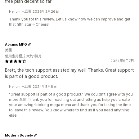
free plan decent so far
Helium 已回覆 2026年2月26日
Thank you for this review. Let us know how we can improve and get
that fifth star ⭐️ Cheers!
Abrams MFG
美國
使用應用程式 大約1個月
2024年5月7日
Brett, the tech support assisted my well. Thanks. Great support
is part of a good product.
Helium 已回覆 2024年5月8日
"Great support is part of a good product." We couldn't agree with you
more 💪🏼 Thank you for reaching out and letting us help you create
your amazing-looking mega menu and thank you for taking the time
to leave this review. You know where to find us if you need anything
else.
Modern Society