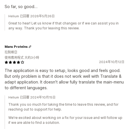
So far, so good…
Helium 已回覆 2026年5月26日
Great to hear! Let us know if that changes or if we can assist you in
any way. Thank you for leaving this review.
Mans Proteīns
拉脫維亞
使用應用程式 大約3小時
2024年10月12日
The application is easy to setup, looks good and feels good.
But only problem is that it does not work well with Translate &
adapt application. It doesn't allow fully translate the main-menu
to different languages.
Helium 已回覆 2024年10月15日
Thank you so much for taking the time to leave this review, and for
reaching out to support for help.
We're excited about working on a fix for your issue and will follow up
if we are able to find a solution.