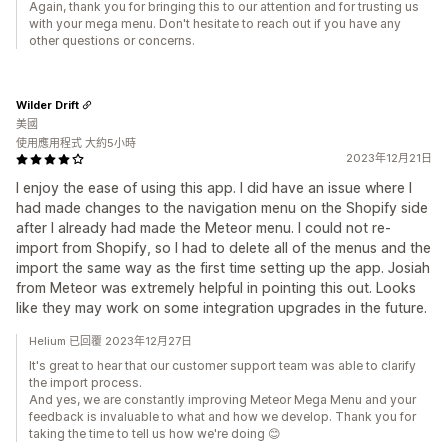
Again, thank you for bringing this to our attention and for trusting us
with your mega menu. Don't hesitate to reach out if you have any
other questions or concerns.
Wilder Drift
美國
使用應用程式 大約5小時
2023年12月21日
I enjoy the ease of using this app. I did have an issue where I
had made changes to the navigation menu on the Shopify side
after I already had made the Meteor menu. I could not re-
import from Shopify, so I had to delete all of the menus and the
import the same way as the first time setting up the app. Josiah
from Meteor was extremely helpful in pointing this out. Looks
like they may work on some integration upgrades in the future.
Helium 已回覆 2023年12月27日
It's great to hear that our customer support team was able to clarify
the import process.
And yes, we are constantly improving Meteor Mega Menu and your
feedback is invaluable to what and how we develop. Thank you for
taking the time to tell us how we're doing 😊