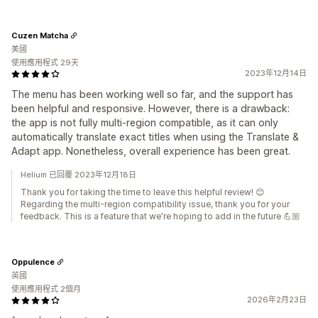
Cuzen Matcha
美國
使用應用程式 29天
2023年12月14日
The menu has been working well so far, and the support has
been helpful and responsive. However, there is a drawback:
the app is not fully multi-region compatible, as it can only
automatically translate exact titles when using the Translate &
Adapt app. Nonetheless, overall experience has been great.
Helium 已回覆 2023年12月18日
Thank you for taking the time to leave this helpful review! 😊
Regarding the multi-region compatibility issue, thank you for your
feedback. This is a feature that we're hoping to add in the future 💪🏼
Oppulence
英國
使用應用程式 2個月
2026年2月23日