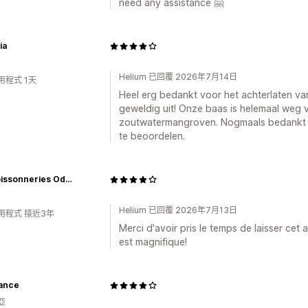
need any assistance 🤗
ia
Helium 已回覆 2026年7月14日
用程式 1天
Heel erg bedankt voor het achterlaten van
geweldig uit! Onze baas is helemaal weg v
zoutwatermangroven. Nogmaals bedankt d
te beoordelen.
Les Poissonneries Odessa
Helium 已回覆 2026年7月13日
用程式 接近3年
Merci d'avoir pris le temps de laisser cet
est magnifique!
lance
亞