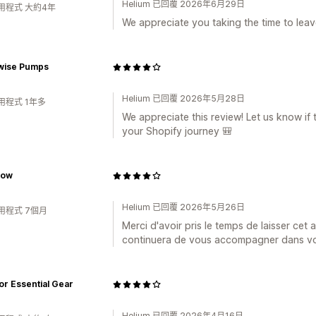
Helium 已回覆 2026年6月29日
用程式 大約4年
We appreciate you taking the time to leave
wise Pumps
Helium 已回覆 2026年5月28日
用程式 1年多
We appreciate this review! Let us know i
your Shopify journey 🎒
low
Helium 已回覆 2026年5月26日
用程式 7個月
Merci d'avoir pris le temps de laisser cet
continuera de vous accompagner dans vo
r Essential Gear
Helium 已回覆 2026年4月16日