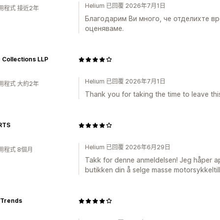
Helium 已回覆 2026年7月1日
用程式 接近2年
Благодарим Ви много, че отделихте вр
оценяваме.
 Collections LLP
Helium 已回覆 2026年7月1日
用程式 大約2年
Thank you for taking the time to leave thi
RTS
Helium 已回覆 2026年6月29日
用程式 8個月
Takk for denne anmeldelsen! Jeg håper app
butikken din å selge masse motorsykkeltilb
 Trends