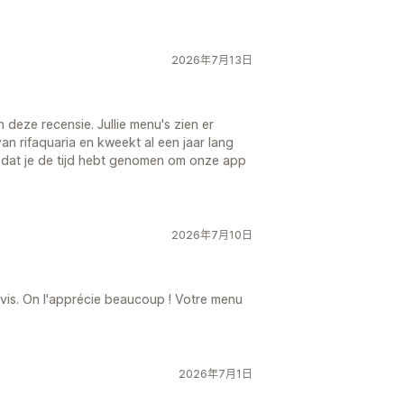
2026年7月13日
 deze recensie. Jullie menu's zien er
an rifaquaria en kweekt al een jaar lang
at je de tijd hebt genomen om onze app
2026年7月10日
 avis. On l'apprécie beaucoup ! Votre menu
2026年7月1日