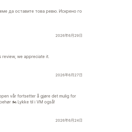
еме да оставите това ревю. Искрено го
2026年6月29日
s review, we appreciate it.
2026年6月27日
en vår fortsetter å gjøre det mulig for
ehør 🏍️ Lykke til i VM også!
2026年6月24日