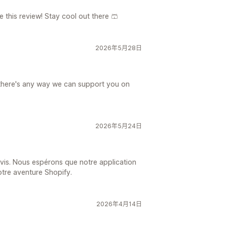
 this review! Stay cool out there 🩳
2026年5月28日
f there's any way we can support you on
2026年5月24日
 avis. Nous espérons que notre application
tre aventure Shopify.
2026年4月14日