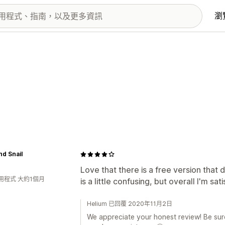
瀏
nd Snail
Love that there is a free version that 
用程式 大約1個月
is a little confusing, but overall I'm sati
Helium 已回覆 2020年11月2日
We appreciate your honest review! Be sure