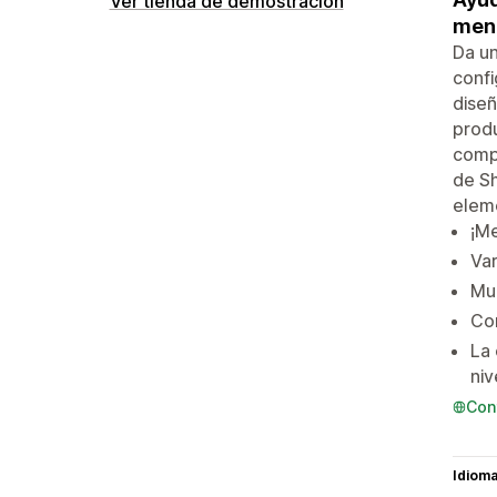
Ver tienda de demostración
menú
Da un
confi
diseñ
produ
compr
de Sh
elem
¡Me
Var
Mue
Com
La 
niv
Con
Idiom