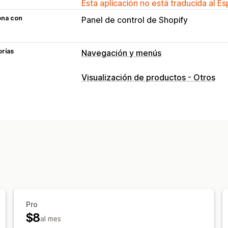
Esta aplicación no está traducida al E
ona con
Panel de control de Shopify
orías
Navegación y menús
Estilo del menú
Visualización de productos - Otros
Megamenú
Menú móvil
Desplegable
Personalización
Editor de arrastrar y soltar
Color y fu
Íconos personalizados
Tamaño de la
Adaptación a dispositivos móviles
Pro
$8
al mes