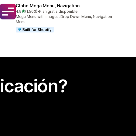
Globo Mega Menu, Navigation
de 5 estrellas
4.9
(1,503)
•
Plan gratis disponible
1503 reseñas en total
Mega Menu with images, Drop Down Menu, Navigation
Menu
Built for Shopify
icación?