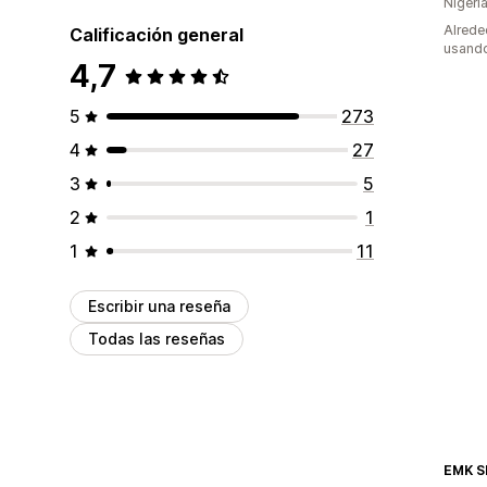
Nigeri
Alrede
Calificación general
usando
4,7
5
273
4
27
3
5
2
1
1
11
Escribir una reseña
Todas las reseñas
EMK S