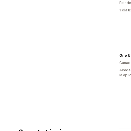
Estado
1 día 
One U
Canad
Alrede
la apli