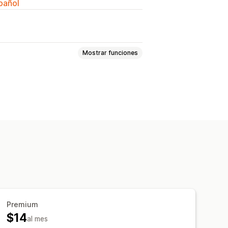
spañol
Mostrar funciones
Íconos
Pestañas
Árbol
Miniatura
ente
Animaciones
 imagen
CSS personalizado
Premium
$14
al mes