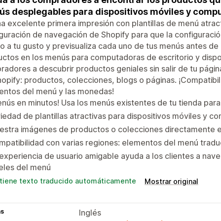
s desplegables para dispositivos móviles y compu
a excelente primera impresión con plantillas de menú atract
guración de navegación de Shopify para que la configuración
o a tu gusto y previsualiza cada uno de tus menús antes de
ctos en los menús para computadoras de escritorio y dispos
adores a descubrir productos geniales sin salir de tu página
opify: productos, colecciones, blogs o páginas. ¡Compatibil
entos del menú y las monedas!
nús en minutos! Usa los menús existentes de tu tienda para a
iedad de plantillas atractivas para dispositivos móviles y c
stra imágenes de productos o colecciones directamente en 
patibilidad con varias regiones: elementos del menú tradu
experiencia de usuario amigable ayuda a los clientes a nave
eles del menú
tiene texto traducido automáticamente
Mostrar original
as
Inglés