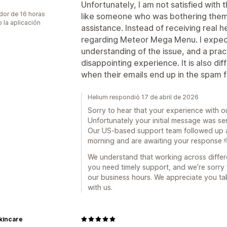
a
Unfortunately, I am not satisfied with 
dor de 16 horas
like someone who was bothering them
 la aplicación
assistance. Instead of receiving real he
regarding Meteor Mega Menu. I expect
understanding of the issue, and a pract
disappointing experience. It is also dif
when their emails end up in the spam f
Helium respondió 17 de abril de 2026
Sorry to hear that your experience with o
Unfortunately your initial message was se
Our US-based support team followed up as
morning and are awaiting your response 
We understand that working across differ
you need timely support, and we’re sorry 
our business hours. We appreciate you ta
with us.
kincare