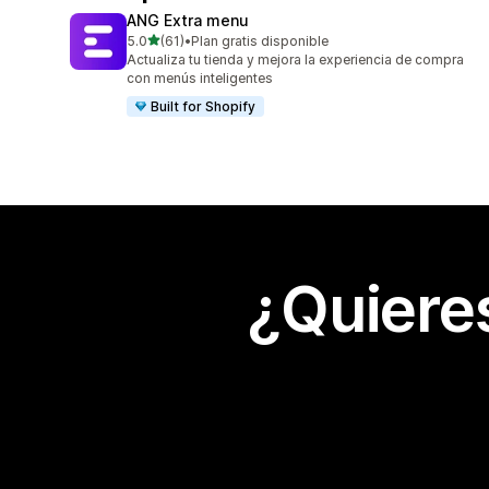
ANG Extra menu
de 5 estrellas
5.0
(61)
•
Plan gratis disponible
61 reseñas en total
Actualiza tu tienda y mejora la experiencia de compra
con menús inteligentes
Built for Shopify
¿Quiere