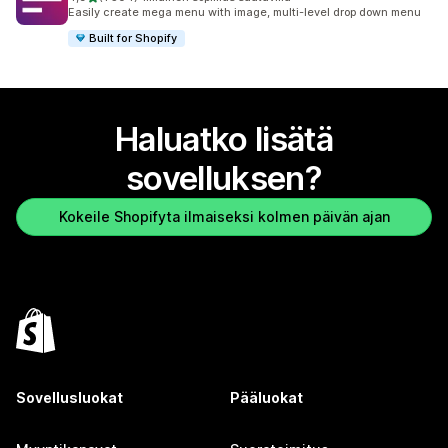
1504 arvostelua yhteensä
Easily create mega menu with image, multi-level drop down menu
Built for Shopify
Haluatko lisätä
sovelluksen?
Kokeile Shopifyta ilmaiseksi kolmen päivän ajan
Sovellusluokat
Pääluokat