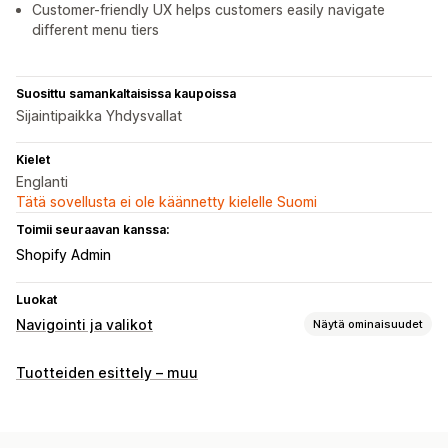
Customer-friendly UX helps customers easily navigate
different menu tiers
Suosittu samankaltaisissa kaupoissa
Sijaintipaikka Yhdysvallat
Kielet
Englanti
Tätä sovellusta ei ole käännetty kielelle Suomi
Toimii seuraavan kanssa:
Shopify Admin
Luokat
Navigointi ja valikot
Näytä ominaisuudet
Valikon tyyli
Tuotteiden esittely – muu
Megavalikko
Mobiilivalikko
Pudotusvalikko
Kuvakkeet
Välilehdet
Puu
Pikkukuva