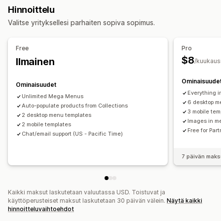
Mukautukset
Hinnoittelu
Vedä ja pudota -editori
Väri ja fontti
Animaatiot
Valitse yrityksellesi parhaiten sopiva sopimus.
Mukautetut kuvakkeet
Kuvan koko
Mukautettu CSS-koodi
Mobiiliresponsiivisuus
Free
Pro
$8
Ilmainen
/kuukaus
Ominaisuude
Ominaisuudet
Everything in
Unlimited Mega Menus
6 desktop m
Auto-populate products from Collections
3 mobile tem
2 desktop menu templates
Images in m
2 mobile templates
Free for Par
Chat/email support (US - Pacific Time)
7 päivän maks
Kaikki maksut laskutetaan valuutassa USD. Toistuvat ja
käyttöperusteiset maksut laskutetaan 30 päivän välein.
Näytä kaikki
hinnoitteluvaihtoehdot