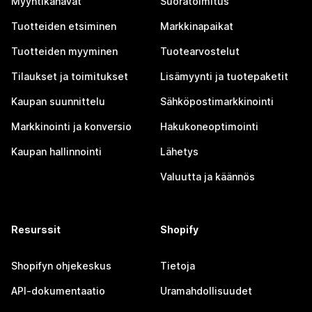
Myyntikanavat
Suoratoimitus
Tuotteiden etsiminen
Markkinapaikat
Tuotteiden myyminen
Tuotearvostelut
Tilaukset ja toimitukset
Lisämyynti ja tuotepaketit
Kaupan suunnittelu
Sähköpostimarkkinointi
Markkinointi ja konversio
Hakukoneoptimointi
Kaupan hallinnointi
Lähetys
Valuutta ja käännös
Resurssit
Shopify
Shopifyn ohjekeskus
Tietoja
API-dokumentaatio
Uramahdollisuudet