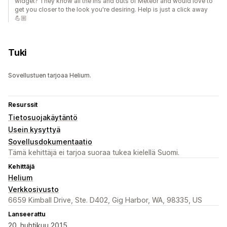
widget? They know all the ins and outs of Meteor and would love to
get you closer to the look you're desiring. Help is just a click away
💪🏼
Tuki
Sovellustuen tarjoaa Helium.
Resurssit
Tietosuojakäytäntö
Usein kysyttyä
Sovellusdokumentaatio
Tämä kehittäjä ei tarjoa suoraa tukea kielellä Suomi.
Kehittäjä
Helium
Verkkosivusto
6659 Kimball Drive, Ste. D402, Gig Harbor, WA, 98335, US
Lanseerattu
20. huhtikuu 2015