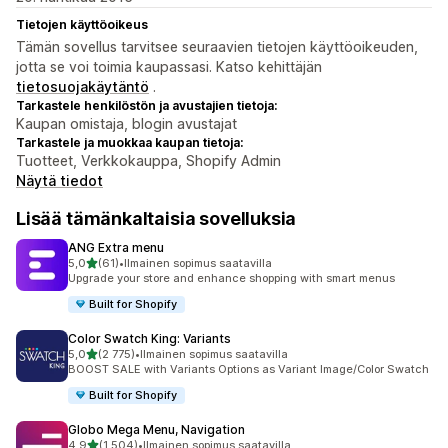
Tietojen käyttöoikeus
Tämän sovellus tarvitsee seuraavien tietojen käyttöoikeuden,
jotta se voi toimia kaupassasi. Katso kehittäjän
tietosuojakäytäntö
.
Tarkastele henkilöstön ja avustajien tietoja:
Kaupan omistaja, blogin avustajat
Tarkastele ja muokkaa kaupan tietoja:
Tuotteet, Verkkokauppa, Shopify Admin
Näytä tiedot
Lisää tämänkaltaisia sovelluksia
ANG Extra menu
/ 5 tähteä
5,0
(61)
•
Ilmainen sopimus saatavilla
61 arvostelua yhteensä
Upgrade your store and enhance shopping with smart menus
Built for Shopify
Color Swatch King: Variants
/ 5 tähteä
5,0
(2 775)
•
Ilmainen sopimus saatavilla
2775 arvostelua yhteensä
BOOST SALE with Variants Options as Variant Image/Color Swatch
Built for Shopify
Globo Mega Menu, Navigation
/ 5 tähteä
4,9
(1 504)
•
Ilmainen sopimus saatavilla