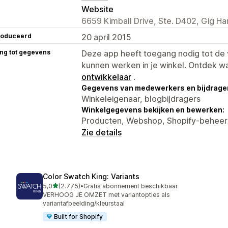
Website
6659 Kimball Drive, Ste. D402, Gig H
roduceerd
20 april 2015
ng tot gegevens
Deze app heeft toegang nodig tot d
kunnen werken in je winkel. Ontdek w
ontwikkelaar
.
Gegevens van medewerkers en bijdrager
Winkeleigenaar, blogbijdragers
Winkelgegevens bekijken en bewerken:
Producten, Webshop, Shopify-behee
Zie details
Color Swatch King: Variants
van 5 sterren
5,0
(2.775)
•
Gratis abonnement beschikbaar
2775 recensies in totaal
VERHOOG JE OMZET met variantopties als
variantafbeelding/kleurstaal
Built for Shopify