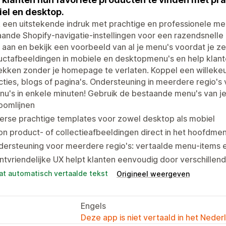
el en desktop.
een uitstekende indruk met prachtige en professionele me
ande Shopify-navigatie-instellingen voor een razendsnelle i
aan en bekijk een voorbeeld van al je menu's voordat je ze
uctafbeeldingen in mobiele en desktopmenu's en help klan
kken zonder je homepage te verlaten. Koppel een willekeur
cties, blogs of pagina's. Ondersteuning in meerdere regio's
u's in enkele minuten! Gebruik de bestaande menu's van je
oomlijnen
erse prachtige templates voor zowel desktop als mobiel
n product- of collectieafbeeldingen direct in het hoofdmen
ersteuning voor meerdere regio's: vertaalde menu-items en
ntvriendelijke UX helpt klanten eenvoudig door verschille
at automatisch vertaalde tekst
Origineel weergeven
Engels
Deze app is niet vertaald in het Neder