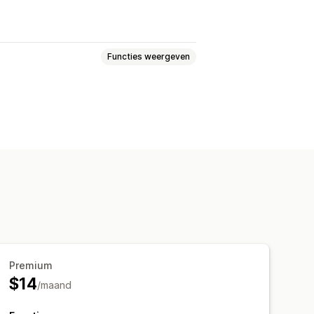
Functies weergeven
zelijst
Pictogrammen
Tabbladen
rtype
Animaties
ngsgrootte
Aangepaste CSS
Premium
$14
/maand