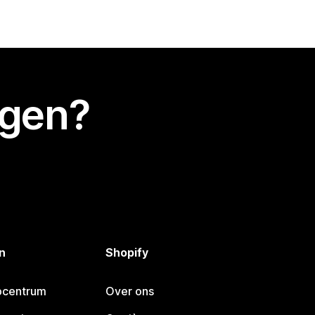
egen?
n
Shopify
pcentrum
Over ons