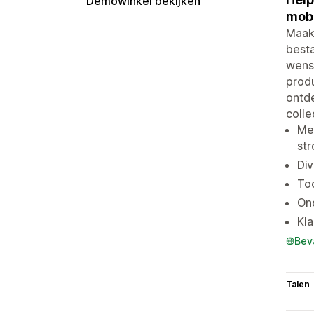
Demowinkel bekijken
mobi
Maak 
besta
wens 
prod
ontde
colle
Men
str
Div
Too
Ond
Kla
Bev
Talen