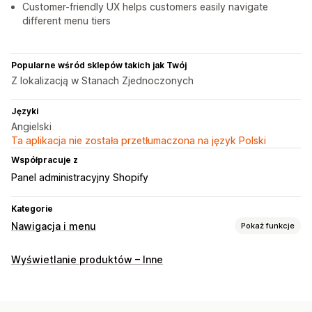
Customer-friendly UX helps customers easily navigate
different menu tiers
Popularne wśród sklepów takich jak Twój
Z lokalizacją w Stanach Zjednoczonych
Języki
Angielski
Ta aplikacja nie została przetłumaczona na język Polski
Współpracuje z
Panel administracyjny Shopify
Kategorie
Nawigacja i menu
Pokaż funkcje
Styl menu
Wyświetlanie produktów – Inne
Duże menu
Menu na urządzenia mobilne
Lista rozwijana
Ikony
Karty
Drzewo
Miniaturka