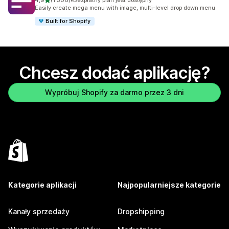
4,9
(1 506)
•
Bezpłatny plan jest dostępny
Łączna liczba recenzji: 1506
Easily create mega menu with image, multi-level drop down menu
Built for Shopify
Chcesz dodać aplikację?
Wypróbuj Shopify za darmo przez 3 dni
Kategorie aplikacji
Najpopularniejsze kategorie
Kanały sprzedaży
Dropshipping