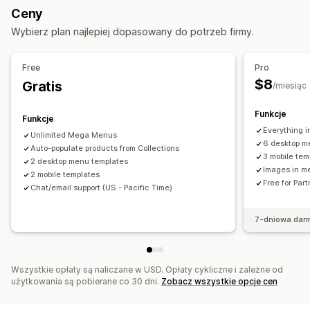
Dostosowanie
Ceny
Edytor „przeciągnij i upuść”
Kolor i czcionka
Animacje
Wybierz plan najlepiej dopasowany do potrzeb firmy.
Ikony niestandardowe
Rozmiar obrazu
Niestandardowy CSS
Free
Pro
Responsywność na urządzeniach mobilnych
$8
Gratis
/miesiąc
Funkcje
Funkcje
Everything in
Unlimited Mega Menus
6 desktop m
Auto-populate products from Collections
3 mobile tem
2 desktop menu templates
Images in m
2 mobile templates
Free for Par
Chat/email support (US - Pacific Time)
7-dniowa dar
Wszystkie opłaty są naliczane w USD. Opłaty cykliczne i zależne od
użytkowania są pobierane co 30 dni.
Zobacz wszystkie opcje cen