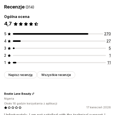
Recenzje
(314)
Ogólna ocena
4,7
5
270
4
27
3
5
2
1
1
11
Napisz recenzję
Wszystkie recenzje
Beatie Lane Beauty
Nigeria
Około 16 godzin korzystania z aplikacji
17 kwiecień 2026
Unfortunately, I am not satisfied with the technical support. I