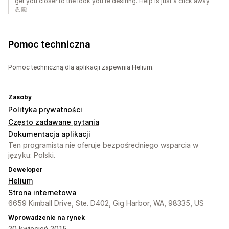
get you closer to the look you're desiring. Help is just a click away
💪🏼
Pomoc techniczna
Pomoc techniczną dla aplikacji zapewnia Helium.
Zasoby
Polityka prywatności
Często zadawane pytania
Dokumentacja aplikacji
Ten programista nie oferuje bezpośredniego wsparcia w
języku: Polski.
Deweloper
Helium
Strona internetowa
6659 Kimball Drive, Ste. D402, Gig Harbor, WA, 98335, US
Wprowadzenie na rynek
20 kwiecień 2015