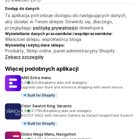
Dostęp do danych
Ta aplikacja potrzebuje dostępu do następujących danych,
aby działać w Twoim sklepie. Dowiedz się, dlaczego,
przeglądając
politykę prywatności
dewelopera.
Wyświetlanie danych pracowników i współpracowników:
Właściciel sklepu, współtwórcy bloga
Wyświetlaj i edytuj dane sklepu:
Produkty, Sklep online, panel administracyjny Shopify
Zobacz szczegóły
Więcej podobnych aplikacji
ANG Extra menu
na 5 gwiazdek
5,0
(62)
•
Bezpłatny plan jest dostępny
Łączna liczba recenzji: 62
Upgrade your store and enhance shopping with smart menus
Built for Shopify
Color Swatch King: Variants
na 5 gwiazdek
5,0
(2 779)
•
Bezpłatny plan jest dostępny
Łączna liczba recenzji: 2779
BOOST SALE with Variants Options as Variant Image/Color Swatch
Built for Shopify
Globo Mega Menu, Navigation
na 5 gwiazdek