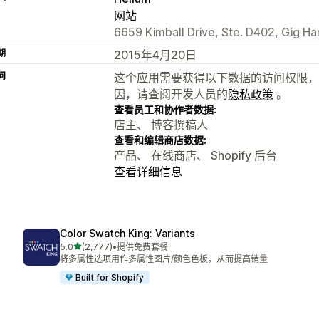
网站
6659 Kimball Drive, Ste. D402, Gig H
期
2015年4月20日
问
这个应用需要获得以下数据的访问权限，
因，请查阅开发人员的
隐私政策
。
查看员工和协作者数据:
店主、 博客撰稿人
查看和编辑商店数据:
产品、 在线商店、 Shopify 后台
查看详细信息
Color Swatch King: Variants
星（满分 5 星）
5.0
(2,777)
•
提供免费套餐
总共 2777 条评论
将多属性选项用作多属性图片/颜色色板，从而提高销量
Built for Shopify