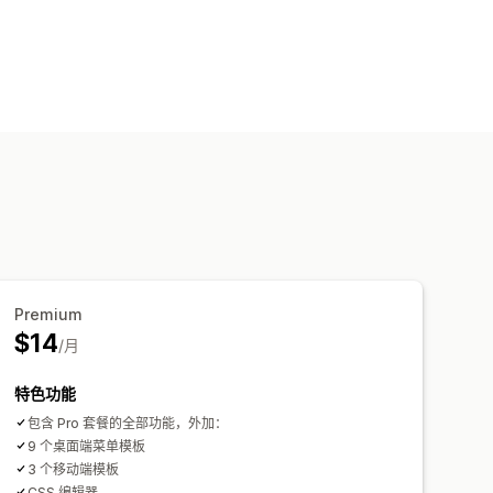
签
树
缩略图
图标
图片尺寸
自定义 CSS
Premium
$14
/月
特色功能
包含 Pro 套餐的全部功能，外加：
9 个桌面端菜单模板
3 个移动端模板
CSS 编辑器