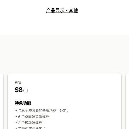
菜单样式
产品显示 - 其他
超级菜单
移动菜单
下拉菜单
图标
标
自定义
拖放式编辑器
颜色和字体
动画
自定义
自动适应移动设备
Pro
$8
/月
特色功能
包含免费套餐的全部功能，外加：
6 个桌面端菜单模板
3 个移动端模板
菜单中可包含图片