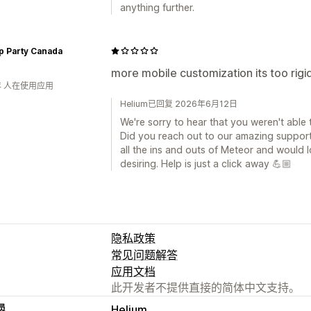
anything further.
p Party Canada
more mobile customization its too rigi
年 人在使用应用
Helium已回复 2026年6月12日
We're sorry to hear that you weren't able 
Did you reach out to our amazing suppor
all the ins and outs of Meteor and would l
desiring. Help is just a click away 💪🏼
隐私政策
常见问题解答
应用文档
此开发者不提供直接的简体中文支持。
员
Helium