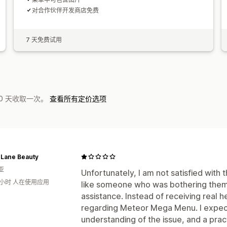
对合作伙伴开发商店免费
7 天免费试用
0 天收取一次。
查看所有定价选项
 Lane Beauty
亚
Unfortunately, I am not satisfied with 
6小时 人在使用应用
like someone who was bothering them
assistance. Instead of receiving real he
regarding Meteor Mega Menu. I expect
understanding of the issue, and a pract