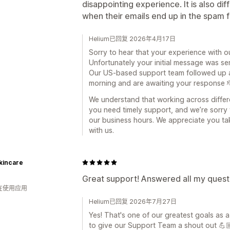
disappointing experience. It is also dif
when their emails end up in the spam f
Helium已回复 2026年4月17日
Sorry to hear that your experience with o
Unfortunately your initial message was se
Our US-based support team followed up as
morning and are awaiting your response 
We understand that working across differ
you need timely support, and we’re sorry 
our business hours. We appreciate you ta
with us.
kincare
Great support! Answered all my questi
人在使用应用
Helium已回复 2026年7月27日
Yes! That's one of our greatest goals as 
to give our Support Team a shout out 💪