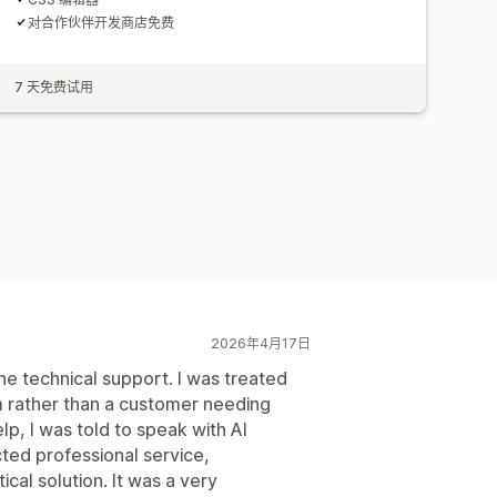
对合作伙伴开发商店免费
7 天免费试用
2026年4月17日
the technical support. I was treated
 rather than a customer needing
lp, I was told to speak with AI
ed professional service,
ical solution. It was a very