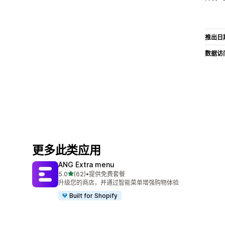
推出日
数据访
更多此类应用
ANG Extra menu
星（满分 5 星）
5.0
(62)
•
提供免费套餐
总共 62 条评论
升级您的商店，并通过智能菜单增强购物体验
Built for Shopify