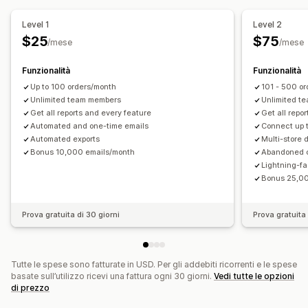
Dati basati sull’IA
Attribuzione del marketing
Carrello abbandonato
Email di benvenuto
Analisi del check-out
ROAS
Dati sui profitti
Level 1
Level 2
Email di follow-up
Email di recupero clienti
Monitoraggio degli acquisti
Analisi del funnel
$25
$75
/mese
/mese
Prodotti consigliati
Abbonamenti
Recensioni dei prodotti
Monitoraggio UTM
Carrello abbandonato
Campagne personalizzate
Funzionalità
Funzionalità
Elementi grafici e report
Gestione campagne
Up to 100 orders/month
101 - 500 o
Mappe di calore
Dashboard di analisi
Unlimited team members
Unlimited t
Strumento Editor
Modelli
Generazione basata sull’IA
Get all reports and every feature
Get all repo
Dashboard personalizzate
Report multistore
Traduzione
Codice personalizzato
Font personalizzati
Automated and one-time emails
Connect up t
Report personalizzati
Esportazione di dati
Automated exports
Multi-store 
Importazione ed esportazione
Domini email
Analisi storica dei dati
Previsioni
Pianificazione dei report
Bonus 10,000 emails/month
Abandoned c
Trigger e regole
Automazioni
Targeting
Segmentazione
Lightning-fa
Notifiche
Monitoraggio
Reportistica
Analisi
Bonus 25,00
Prova gratuita di 30 giorni
Prova gratuita 
Tutte le spese sono fatturate in USD. Per gli addebiti ricorrenti e le spese
basate sull’utilizzo ricevi una fattura ogni 30 giorni.
Vedi tutte le opzioni
di prezzo