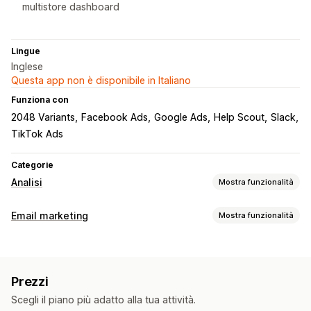
multistore dashboard
Lingue
Inglese
Questa app non è disponibile in Italiano
Funziona con
2048 Variants
Facebook Ads
Google Ads
Help Scout
Slack
TikTok Ads
Categorie
Analisi
Mostra funzionalità
Comportamento dei clienti
Email marketing
Mostra funzionalità
Monitoraggio in tempo reale
Monitoraggio delle attività
Tipi di campagne
Segmentazione
Valore totale dei clienti (LTV)
Campagne email
Newsletter
Sconti
Promozioni
Analisi della fedeltà dei clienti
Analisi delle coorti
Prezzi
Email di upselling
Email di cross-selling
Marketing e vendite
Scegli il piano più adatto alla tua attività.
Email per carrello abbandonato
Email per check-out