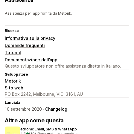
Assistenza per l’app fornita da Metorik.
Risorse
Informativa sulla privacy
Domande frequenti
Tutorial
Documentazione dell’app
Questo sviluppatore non offre assistenza diretta in Italiano.
Sviluppatore
Metorik
Sito web
PO Box 2242, Melbourne, VIC, 3161, AU
Lanciata
10 settembre 2020 ·
Changelog
Altre app come questa
edrone: Email, SMS & WhatsApp
stelle su 5
4,7
(30)
•
Piano gratuito disponibile