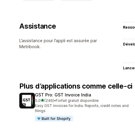
Assistance
Resso
L’assistance pour l’appli est assurée par
Dével
Metribook.
Lance
Plus d’applications comme celle-ci
GST Pro: GST Invoice India
étoile(s) sur 5
5,0
(246)
•
Forfait gratuit disponible
246 avis au total
Easy GST invoices for India. Reports, credit notes and
filings
Built for Shopify