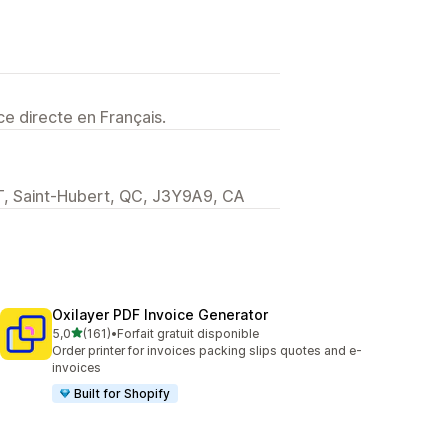
e directe en Français.
 Saint-Hubert, QC, J3Y9A9, CA
Oxilayer PDF Invoice Generator
étoile(s) sur 5
5,0
(161)
•
Forfait gratuit disponible
161 avis au total
Order printer for invoices packing slips quotes and e-
invoices
Built for Shopify