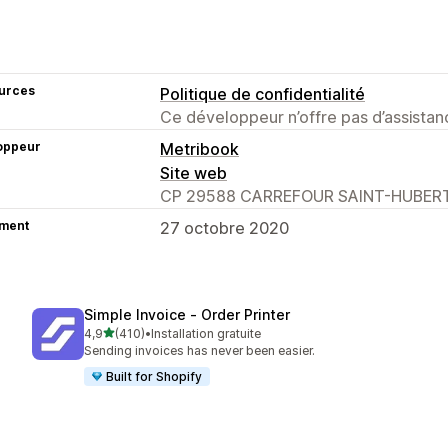
urces
Politique de confidentialité
Ce développeur n’offre pas d’assistanc
oppeur
Metribook
Site web
CP 29588 CARREFOUR SAINT-HUBERT,
ment
27 octobre 2020
Simple Invoice ‑ Order Printer
étoile(s) sur 5
4,9
(410)
•
Installation gratuite
410 avis au total
Sending invoices has never been easier.
Built for Shopify