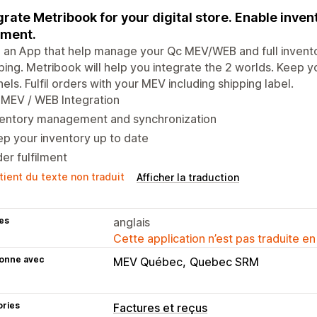
grate Metribook for your digital store. Enable inve
ilment.
 an App that help manage your Qc MEV/WEB and full invent
ing. Metribook will help you integrate the 2 worlds. Keep yo
els. Fulfil orders with your MEV including shipping label.
 MEV / WEB Integration
ventory management and synchronization
p your inventory up to date
er fulfilment
tient du texte non traduit
Afficher la traduction
es
anglais
Cette application n’est pas traduite en
ionne avec
MEV Québec
Quebec SRM
ories
Factures et reçus