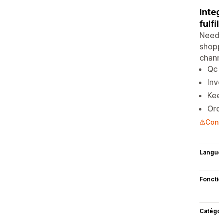
Inte
fulf
Need
shopp
chann
Qc
In
Kee
Ord
Con
Langu
Fonct
Catég