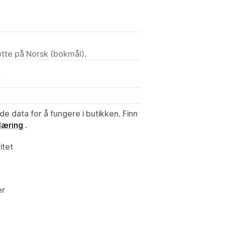
tøtte på Norsk (bokmål).
d
de data for å fungere i butikken. Finn
læring
.
itet
er