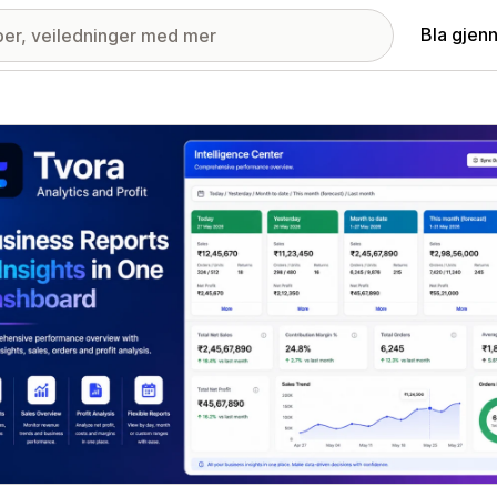
Bla gjen
ri med fremhevede bilder