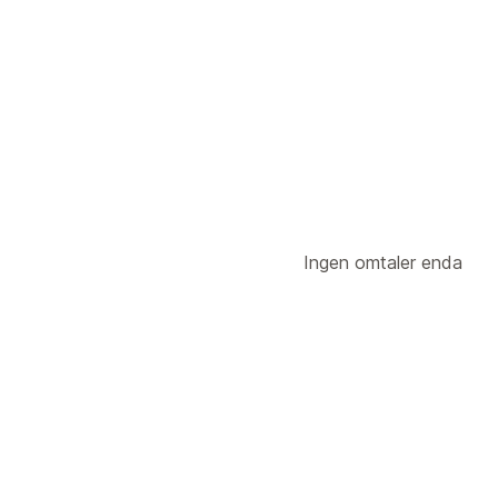
Kundeatferd
Sanntidssporing
Aktivitetssporing
S
Kohortanalyse
Markedsføring og salg
Markedsførings-attribusjon
Kasseana
Kjøpssporing
Visuelt og rapporter
Ingen omtaler enda
Analyse-instrumentbord
Tilpassede 
Tilpassede rapporter
Dataeksport
H
Rapportplanlegging