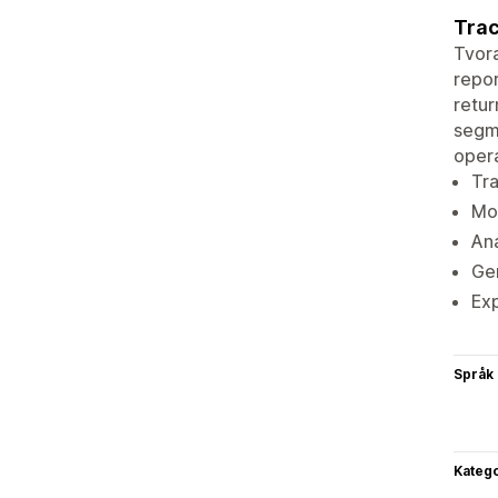
Trac
Tvora
repor
retur
segme
opera
Tra
Mon
Ana
Gen
Exp
Språk
Katego