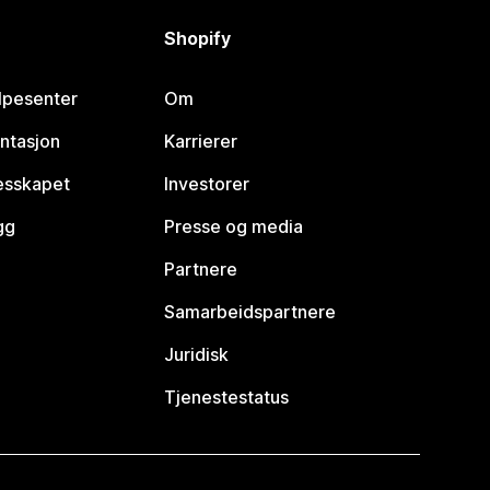
Shopify
lpesenter
Om
ntasjon
Karrierer
lesskapet
Investorer
gg
Presse og media
Partnere
Samarbeidspartnere
Juridisk
Tjenestestatus