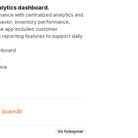
alytics dashboard.
mance with centralized analytics and
havior, inventory performance,
The app includes customer
 reporting features to support daily
shboard
e
nce
k (bokmål)
Vis funksjoner