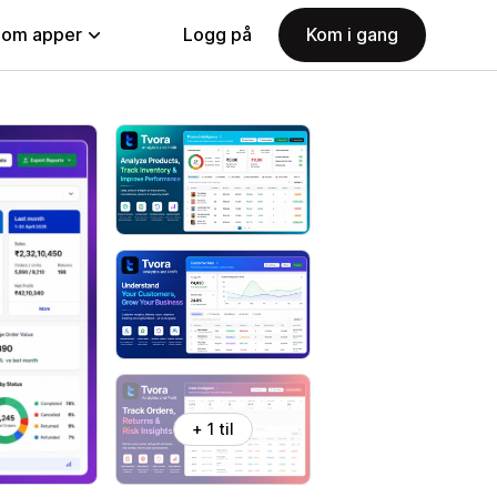
nom apper
Logg på
Kom i gang
+ 1 til