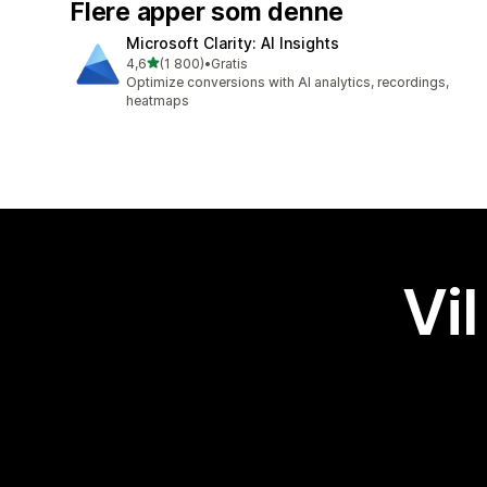
Flere apper som denne
Microsoft Clarity: AI Insights
av 5 stjerner
4,6
(1 800)
•
Gratis
Totalt 1800 omtaler
Optimize conversions with AI analytics, recordings,
heatmaps
Vil