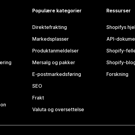
Populære kategorier
Ressurser
Direktefrakting
Shopifys hje
Markedsplasser
API-dokume
Produktanmeldelser
Shopify-fel
vering
Mersalg og pakker
Shopify-blo
E-postmarkedsføring
Forskning
SEO
Frakt
jon
Valuta og oversettelse