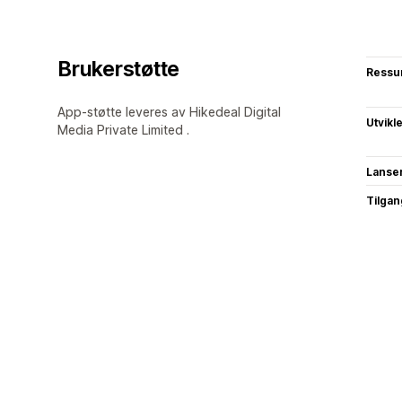
Brukerstøtte
Ressu
App-støtte leveres av Hikedeal Digital
Utvikl
Media Private Limited .
Lanse
Tilgang