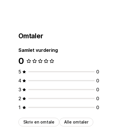
Omtaler
Samlet vurdering
0
5
0
4
0
3
0
2
0
1
0
Skriv en omtale
Alle omtaler