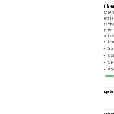
Få e
Metri
att l
räcke
gräns
att d
Und
Se 
Upp
Se 
Age
Inn
Språk
Katego