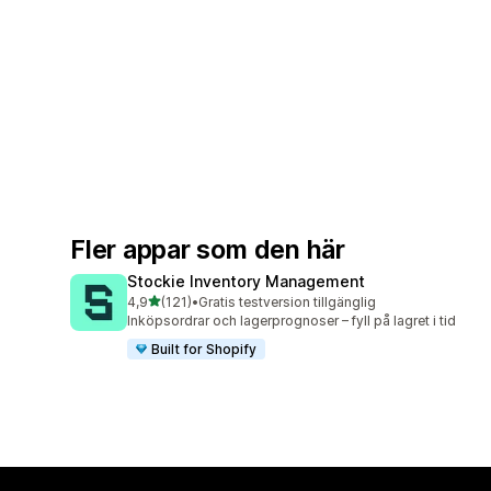
Fler appar som den här
Stockie Inventory Management
av 5 stjärnor
4,9
(121)
•
Gratis testversion tillgänglig
121 recensioner totalt
Inköpsordrar och lagerprognoser – fyll på lagret i tid
Built for Shopify