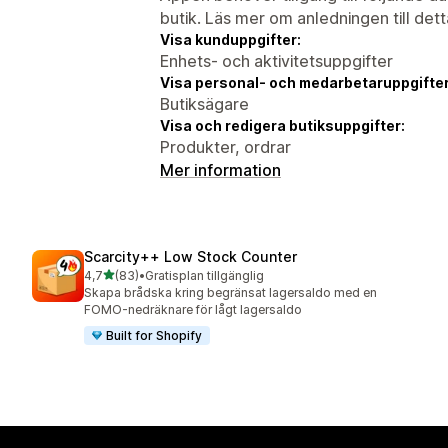
butik. Läs mer om anledningen till det
Visa kunduppgifter:
Enhets- och aktivitetsuppgifter
Visa personal- och medarbetaruppgifter
Butiksägare
Visa och redigera butiksuppgifter:
Produkter, ordrar
Mer information
Scarcity++ Low Stock Counter
av 5 stjärnor
4,7
(83)
•
Gratisplan tillgänglig
83 recensioner totalt
Skapa brådska kring begränsat lagersaldo med en
FOMO-nedräknare för lågt lagersaldo
Built for Shopify