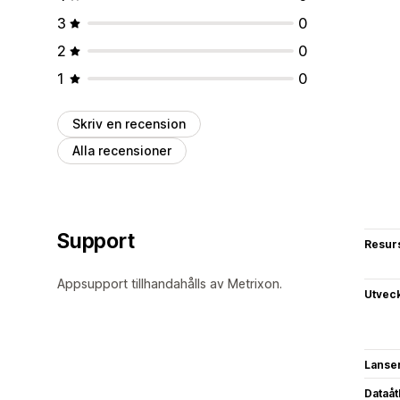
3
0
2
0
1
0
Skriv en recension
Alla recensioner
Support
Resur
Appsupport tillhandahålls av Metrixon.
Utvec
Lanse
Dataå