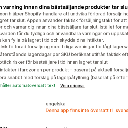
n varning innan dina bästsäljande produkter tar slut 
xon hjälper Shopify-handlare att undvika förlorad försäljnin
agret tar slut. Appen använder faktisk försäljningstakt för a
r och varnar dig innan dina bästsäljare tar slut. Istället för m
värden får du tydliga och användbara varningar om uppskatt
u kan fylla på lagret i tid och skydda dina intäkter.
vik förlorad försäljning med tidiga varningar för lågt lagers
återstående lagerdagar per SKU beräknat utifrån faktisk ef
täck risker för bästsäljare i tid innan lagret tar slut
intäkter i farozonen per produkt – baserat på aktuell försälj
ra snabbt med förslag på lagerpåfyllning (baserat på efte
ehåller automatöversatt text
Visa original
engelska
Denna app finns inte översatt till sven
rier