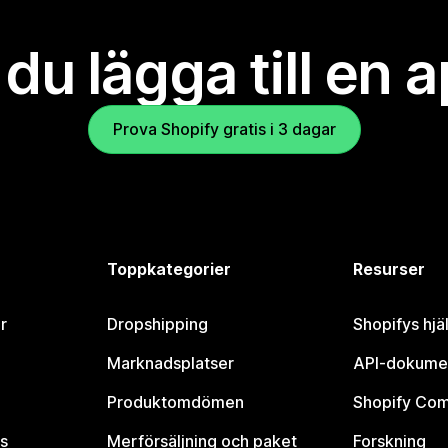
l du lägga till en 
Prova Shopify gratis i 3 dagar
Toppkategorier
Resurser
r
Dropshipping
Shopifys hjä
Marknadsplatser
API-dokume
Produktomdömen
Shopify Co
s
Merförsäljning och paket
Forskning