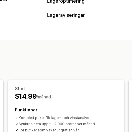
Lageroptimering
Lagerhantering
Lageraviseringar
Lagerspårning
Lagersynkronisering
Aviseringar
Uppdateringar i realtid
SKU:er
AI-op
Automatiska aviseringar
Manuella avi
Automatisering av arbetsflödet
Flera
Slut i lager
Aviseringar och analysverktyg
Anpassning
Påminnelser om påfyllning
Aviseringa
Aviseringsinställningar
Aviseringar om slut i lager
Aviseringa
E-postaviseringar
Analysverktyg
Analyser och rapporter
Lagerrapporter
Resultatrapporter
F
Start
$14.99
/månad
Funktioner
Komplett paket för lager- och vinstanalys
Synkronisera upp till 2 000 ordrar per månad
För butiker som växer ur gratisnivån