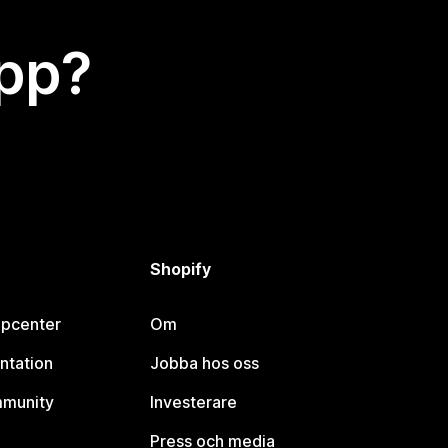
app?
Shopify
lpcenter
Om
ntation
Jobba hos oss
mmunity
Investerare
Press och media