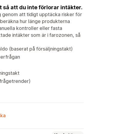
så att du inte förlorar intäkter.
g genom att tidigt upptäcka risker för
tt beräkna hur länge produkterna
anuella kontroller eller fasta
ade intäkter som är i farozonen, så
aldo (baserat på försäljningstakt)
terfrågan
ningstakt
rfrågetrender)
ska