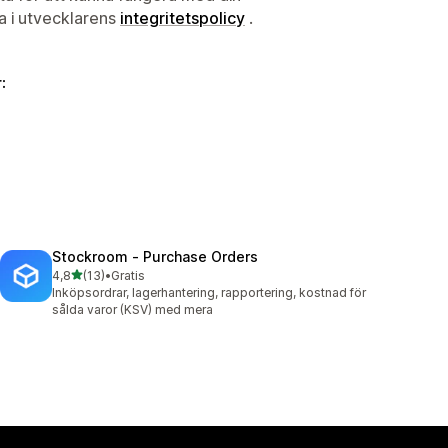
ta i utvecklarens
integritetspolicy
.
:
Stockroom ‑ Purchase Orders
av 5 stjärnor
4,8
(13)
•
Gratis
13 recensioner totalt
Inköpsordrar, lagerhantering, rapportering, kostnad för
sålda varor (KSV) med mera