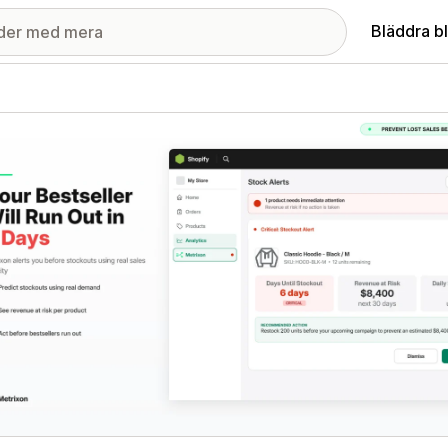
Bläddra b
ri med utvalda bilder