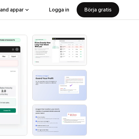
land appar
Logga in
Börja gratis