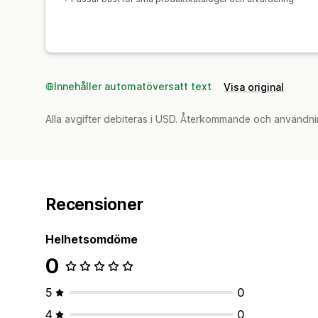
Innehåller automatöversatt text
Visa original
Alla avgifter debiteras i USD. Återkommande och användni
Recensioner
Helhetsomdöme
0
5
0
4
0