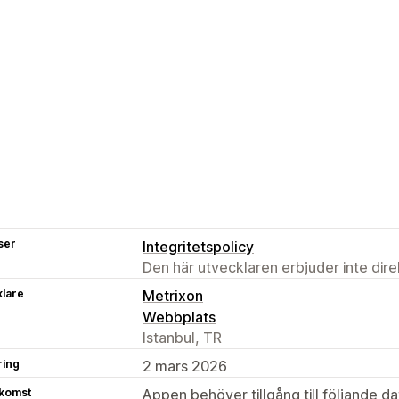
ser
Integritetspolicy
Den här utvecklaren erbjuder inte dir
klare
Metrixon
Webbplats
Istanbul, TR
ring
2 mars 2026
tkomst
Appen behöver tillgång till följande d