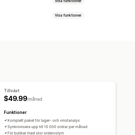
Visa funktioner
Visa funktioner
Prognoser
Flera platser
timering
seringar
Lågt lager
E-post
 kanaler
r om lågt lager
r om tröskelvärden
Insikter
örsäljningsprognoser
Lagerspårning
Tillväxt
$49.99
/månad
Funktioner
Komplett paket för lager- och vinstanalys
Synkronisera upp till 10 000 ordrar per månad
För butiker med stor ordervolym