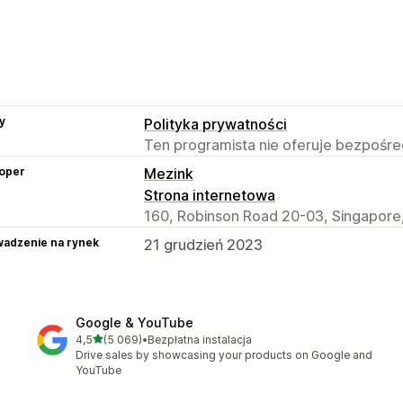
y
Polityka prywatności
Ten programista nie oferuje bezpośred
oper
Mezink
Strona internetowa
160, Robinson Road 20-03, Singapore
adzenie na rynek
21 grudzień 2023
Google & YouTube
na 5 gwiazdek
4,5
(5 069)
•
Bezpłatna instalacja
Łączna liczba recenzji: 5069
Drive sales by showcasing your products on Google and
YouTube