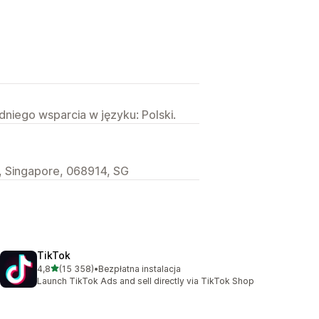
niego wsparcia w języku: Polski.
, Singapore, 068914, SG
TikTok
na 5 gwiazdek
4,8
(15 358)
•
Bezpłatna instalacja
Łączna liczba recenzji: 15358
Launch TikTok Ads and sell directly via TikTok Shop