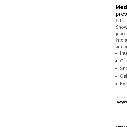
Mezi
pre
Effor
Showc
journ
into 
and m
Int
Cre
Sha
Gai
Enj
Języki
Katego