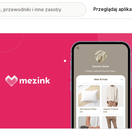
Przeglądaj aplika
nione obrazy w galerii