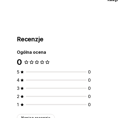
Recenzje
Ogólna ocena
0
5
0
4
0
3
0
2
0
1
0
Napisz recenzję