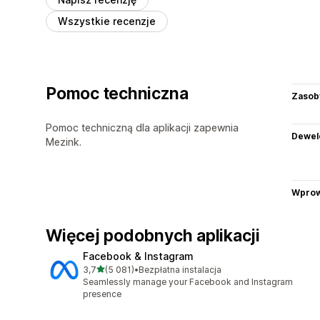
Wszystkie recenzje
Pomoc techniczna
Zasob
Pomoc techniczną dla aplikacji zapewnia
Dewel
Mezink.
Wprow
Więcej podobnych aplikacji
Facebook & Instagram
na 5 gwiazdek
3,7
(5 081)
•
Bezpłatna instalacja
Łączna liczba recenzji: 5081
Seamlessly manage your Facebook and Instagram
presence