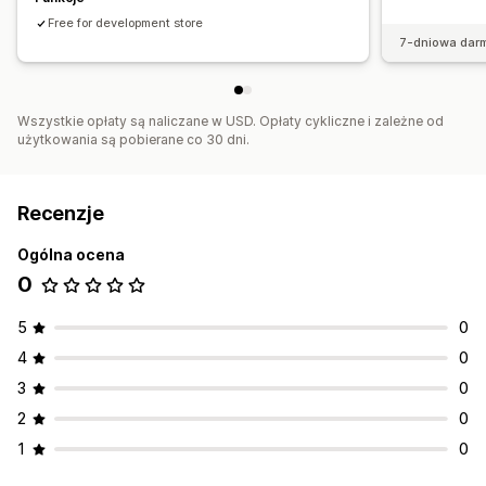
Free for development store
7-dniowa dar
Wszystkie opłaty są naliczane w USD. Opłaty cykliczne i zależne od
użytkowania są pobierane co 30 dni.
Recenzje
Ogólna ocena
0
5
0
4
0
3
0
2
0
1
0