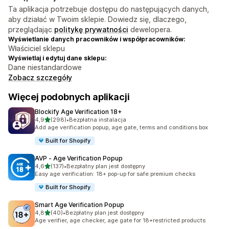
Ta aplikacja potrzebuje dostępu do następujących danych,
aby działać w Twoim sklepie. Dowiedz się, dlaczego,
przeglądając
politykę prywatności
dewelopera.
Wyświetlanie danych pracowników i współpracowników:
Właściciel sklepu
Wyświetlaj i edytuj dane sklepu:
Dane niestandardowe
Zobacz szczegóły
Więcej podobnych aplikacji
Blockify Age Verification 18+
na 5 gwiazdek
4,9
(298)
•
Bezpłatna instalacja
Łączna liczba recenzji: 298
Add age verification popup, age gate, terms and conditions box
Built for Shopify
AVP ‑ Age Verification Popup
na 5 gwiazdek
4,6
(137)
•
Bezpłatny plan jest dostępny
Łączna liczba recenzji: 137
Easy age verification: 18+ pop-up for safe premium checks
Built for Shopify
Smart Age Verification Popup
na 5 gwiazdek
4,8
(40)
•
Bezpłatny plan jest dostępny
Łączna liczba recenzji: 40
Age verifier, age checker, age gate for 18+restricted products