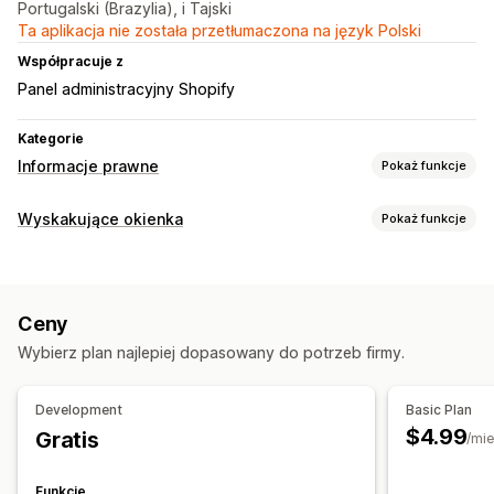
Portugalski (Brazylia), i Tajski
Ta aplikacja nie została przetłumaczona na język Polski
Współpracuje z
Panel administracyjny Shopify
Kategorie
Informacje prawne
Pokaż funkcje
Zgodność
Wyskakujące okienka
Pokaż funkcje
Weryfikacja wieku
Ostrzeżenia dotyczące produktów
Rodzaje wyskakujących okienek
Dostosowanie
Weryfikacja wieku
Wyskakujące okienka
Kolor i czcionka
Ceny
Zarządzanie wyskakującymi okienkami
Ograniczenia na stronie
Targetowanie produktu
Wybierz plan najlepiej dopasowany do potrzeb firmy.
Wzorce
Tłumaczenie
Lokalizacja
Wyzwalacze i reguły
Wielojęzyczne
Niestandardowy tekst
Przyciski
Targetowanie
Development
Basic Plan
$4.99
Gratis
/mie
Funkcje